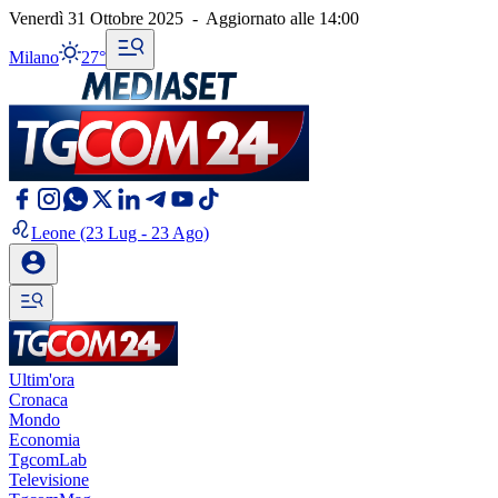
Venerdì 31 Ottobre 2025
-
Aggiornato alle
14:00
Milano
27°
Leone
(23 Lug - 23 Ago)
Ultim'ora
Cronaca
Mondo
Economia
TgcomLab
Televisione