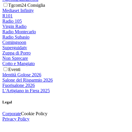
Tgcom24 Consiglia
Mediaset Infinity
R101
Radio 105
Virgin Radio
Radio Montecarlo
Radio Subasio
Comingsoon
Superguidatv
Zuppa di Porro
Non Sprecare
Cotto e Mangiato
Eventi
Identità Golose 2026
Salone del Risparmio 2026
Fuorisalone 2026
L'Artigiano in Fiera 2025
Legal
Corporate
Cookie Policy
Privacy Policy