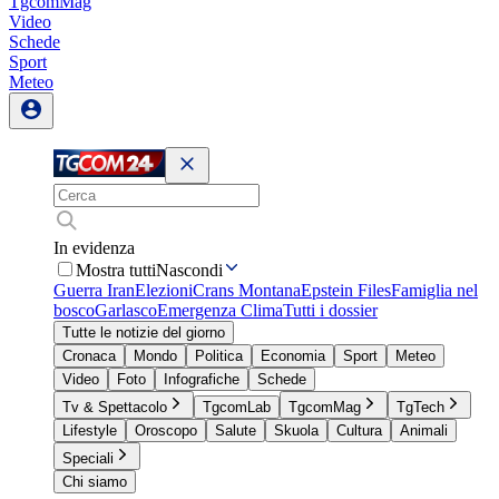
TgcomMag
Video
Schede
Sport
Meteo
In evidenza
Mostra tutti
Nascondi
Guerra Iran
Elezioni
Crans Montana
Epstein Files
Famiglia nel
bosco
Garlasco
Emergenza Clima
Tutti i dossier
Tutte le notizie del giorno
Cronaca
Mondo
Politica
Economia
Sport
Meteo
Video
Foto
Infografiche
Schede
Tv & Spettacolo
TgcomLab
TgcomMag
TgTech
Lifestyle
Oroscopo
Salute
Skuola
Cultura
Animali
Speciali
Chi siamo