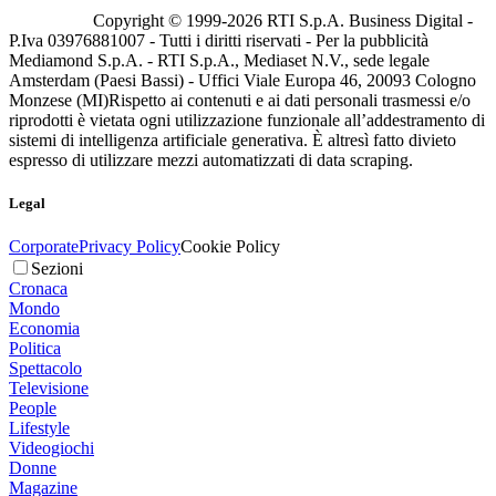
Copyright © 1999-
2026
RTI S.p.A. Business Digital -
P.Iva 03976881007 - Tutti i diritti riservati - Per la pubblicità
Mediamond S.p.A. - RTI S.p.A., Mediaset N.V., sede legale
Amsterdam (Paesi Bassi) - Uffici Viale Europa 46, 20093 Cologno
Monzese (MI)
Rispetto ai contenuti e ai dati personali trasmessi e/o
riprodotti è vietata ogni utilizzazione funzionale all’addestramento di
sistemi di intelligenza artificiale generativa. È altresì fatto divieto
espresso di utilizzare mezzi automatizzati di data scraping.
Legal
Corporate
Privacy Policy
Cookie Policy
Sezioni
Cronaca
Mondo
Economia
Politica
Spettacolo
Televisione
People
Lifestyle
Videogiochi
Donne
Magazine