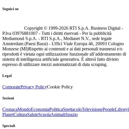
Seguici su
Copyright © 1999-
2026
RTI S.p.A. Business Digital -
P.Iva 03976881007 - Tutti i diritti riservati - Per la pubblicità
Mediamond S.p.A. - RTI S.p.A., Mediaset N.V., sede legale
Amsterdam (Paesi Bassi) - Uffici Viale Europa 46, 20093 Cologno
Monzese (MI)
Rispetto ai contenuti e ai dati personali trasmessi e/o
riprodotti è vietata ogni utilizzazione funzionale all’addestramento di
sistemi di intelligenza artificiale generativa. È altresì fatto divieto
espresso di utilizzare mezzi automatizzati di data scraping.
Legal
Corporate
Privacy Policy
Cookie Policy
Sezioni
Cronaca
Mondo
Economia
Politica
Spettacolo
Televisione
People
Lifestyl
Planet
Cultura
Salute
Scuola
Animali
Spazio
Speciali