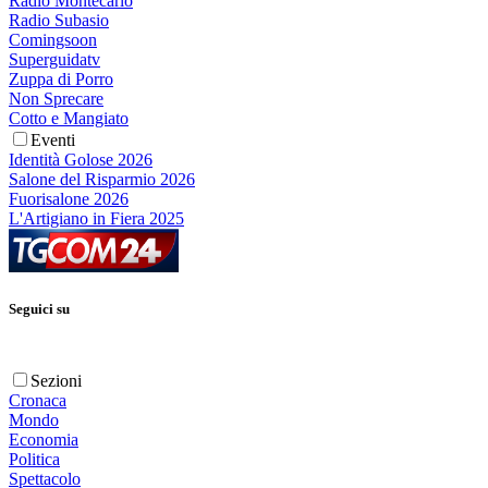
Radio Montecarlo
Radio Subasio
Comingsoon
Superguidatv
Zuppa di Porro
Non Sprecare
Cotto e Mangiato
Eventi
Identità Golose 2026
Salone del Risparmio 2026
Fuorisalone 2026
L'Artigiano in Fiera 2025
Seguici su
Sezioni
Cronaca
Mondo
Economia
Politica
Spettacolo