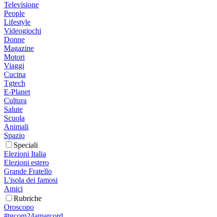
Televisione
People
Lifestyle
Videogiochi
Donne
Magazine
Motori
Viaggi
Cucina
Tgtech
E-Planet
Cultura
Salute
Scuola
Animali
Spazio
Speciali
Elezioni Italia
Elezioni estero
Grande Fratello
L'isola dei famosi
Amici
Rubriche
Oroscopo
#tgcom24amarcord