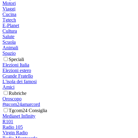
Motori
Viaggi
Cucina
Tgtech
E-Planet
Cultura
Salute
Scuola
Animali
Spazio
Speciali
Elezioni Italia
Elezioni estero
Grande Fratello
L'isola dei famosi
Amici
Rubriche
Oroscopo
#tgcom24amarcord
Tgcom24 Consiglia
Mediaset Infinity
R101
Radio 105
Virgin Radio