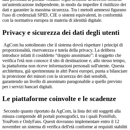
un'autenticazione indipendente, in modo da impedire il riutilizzo dei
dati e garantire la massima sicurezza. Tra i metodi ammessi figurano
l'uso di credenziali SPID, CIE o sistemi equivalenti, in conformità
con la normativa europea in materia di identità digitale.
Privacy e sicurezza dei dati degli utenti
AgCom ha sottolineato che il sistema dovrà rispettare i principi di
proporzionalità, riservatezza e tutela della privacy. La delibera
introduce infatti il cosiddetto “doppio anonimato”: il soggetto che
verifica l'età non conosce il sito di destinazione e, allo stesso tempo,
la piattaforma non riceve informazioni personali sull'utente. Questa
architettura, già sperimentata in altri Paesi europei, punta a bilanciare
la protezione dei minori con la sicurezza dei dati sensibili,
garantendo un livello di anonimato paragonabile a quello previsto
per i servizi bancari digitali.
Le piattaforme coinvolte e le scadenze
Secondo quanto riportato da AgCom, la lista dei siti soggetti alla
misura comprende 48 portali pornografici, tra i quali PornHub,
YouPorn e OnlyFans. Questi dovranno implementare entro il 12
novembre un sistema di verifica dell'età conforme ai requisiti stabiliti