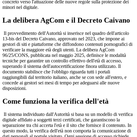
concreto verso l'attuazione delle nuove regole sulla protezione dei
minori nel digitale.
La delibera AgCom e il Decreto Caivano
Il provvedimento dell'Autorità si inserisce nel quadro dell'articolo
13-bis del Decreto Caivano, approvato nel 2023, che impone ai
gestori di siti e piattaforme che diffondono contenuti pornografici di
verificare la maggiore età degli utenti. La delibera AgCom
96/25/CONS, pubblicata nel maggio 2025, definisce le modalità
tecniche per garantire un controllo effettivo dell'età di accesso,
superando il sistema dell'autocertificazione finora utilizzato. Il
documento stabilisce che l'obbligo riguarda tutti i portali
raggiungibili dal territorio italiano, anche se con sede all'estero, e
concede ai gestori sei mesi di tempo per adeguarsi alle nuove
disposizioni.
Come funziona la verifica dell'età
Il sistema individuato dall'Autorità si basa su un modello di verifica
digitale affidato a soggetti terzi certificati, che garantiscono la
separazione tra chi accerta l'età e il sito che fornisce il contenuto. In
questo modo, la verifica dell'età non comporta la comunicazione di
dati personali al portale visitato. Ogni sessione di accesso richiede