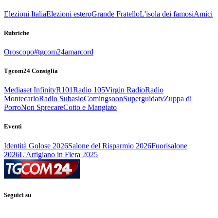
Elezioni Italia
Elezioni estero
Grande Fratello
L'isola dei famosi
Amici
Rubriche
Oroscopo
#tgcom24amarcord
Tgcom24 Consiglia
Mediaset Infinity
R101
Radio 105
Virgin Radio
Radio
Montecarlo
Radio Subasio
Comingsoon
Superguidatv
Zuppa di
Porro
Non Sprecare
Cotto e Mangiato
Eventi
Identità Golose 2026
Salone del Risparmio 2026
Fuorisalone
2026
L'Artigiano in Fiera 2025
Seguici su