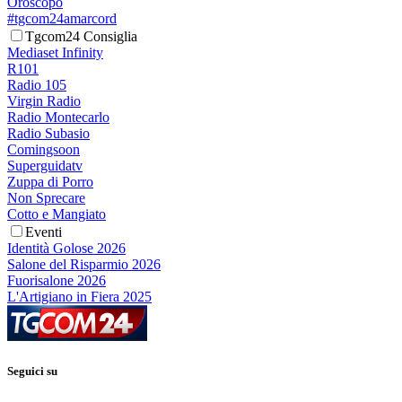
Oroscopo
#tgcom24amarcord
Tgcom24 Consiglia
Mediaset Infinity
R101
Radio 105
Virgin Radio
Radio Montecarlo
Radio Subasio
Comingsoon
Superguidatv
Zuppa di Porro
Non Sprecare
Cotto e Mangiato
Eventi
Identità Golose 2026
Salone del Risparmio 2026
Fuorisalone 2026
L'Artigiano in Fiera 2025
Seguici su