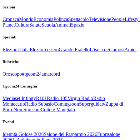
Sezioni
Cronaca
Mondo
Economia
Politica
Spettacolo
Televisione
People
Lifestyl
Planet
Cultura
Salute
Scuola
Animali
Spazio
Speciali
Elezioni Italia
Elezioni estero
Grande Fratello
L'isola dei famosi
Amici
Rubriche
Oroscopo
#tgcom24amarcord
Tgcom24 Consiglia
Mediaset Infinity
R101
Radio 105
Virgin Radio
Radio
Montecarlo
Radio Subasio
Comingsoon
Superguidatv
Zuppa di
Porro
Non Sprecare
Cotto e Mangiato
Eventi
Identità Golose 2026
Salone del Risparmio 2026
Fuorisalone
2026
L'Artigiano in Fiera 2025