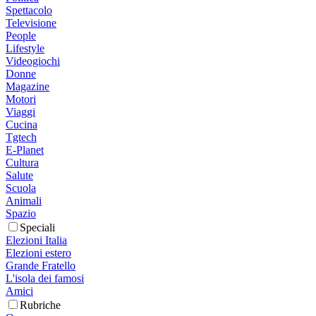
Spettacolo
Televisione
People
Lifestyle
Videogiochi
Donne
Magazine
Motori
Viaggi
Cucina
Tgtech
E-Planet
Cultura
Salute
Scuola
Animali
Spazio
Speciali
Elezioni Italia
Elezioni estero
Grande Fratello
L'isola dei famosi
Amici
Rubriche