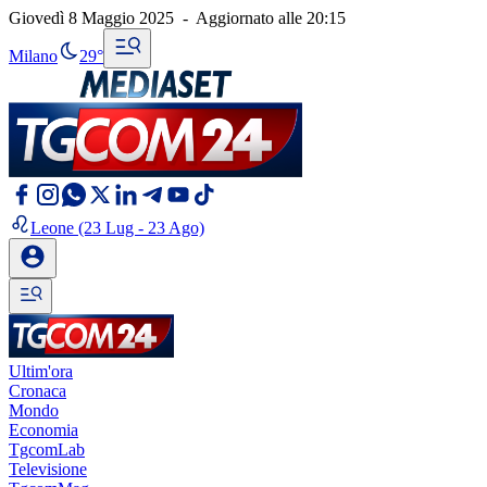
Giovedì 8 Maggio 2025
-
Aggiornato alle
20:15
Milano
29°
Leone
(23 Lug - 23 Ago)
Ultim'ora
Cronaca
Mondo
Economia
TgcomLab
Televisione