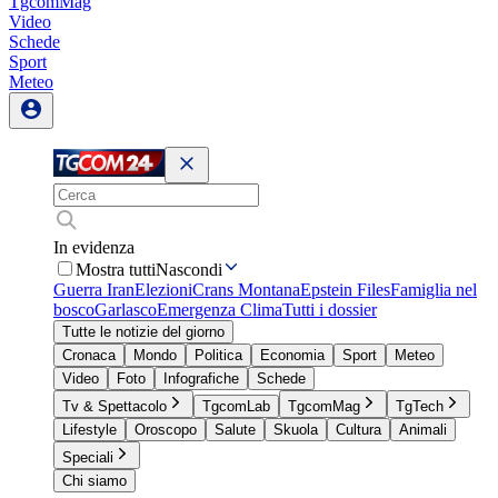
TgcomMag
Video
Schede
Sport
Meteo
In evidenza
Mostra tutti
Nascondi
Guerra Iran
Elezioni
Crans Montana
Epstein Files
Famiglia nel
bosco
Garlasco
Emergenza Clima
Tutti i dossier
Tutte le notizie del giorno
Cronaca
Mondo
Politica
Economia
Sport
Meteo
Video
Foto
Infografiche
Schede
Tv & Spettacolo
TgcomLab
TgcomMag
TgTech
Lifestyle
Oroscopo
Salute
Skuola
Cultura
Animali
Speciali
Chi siamo