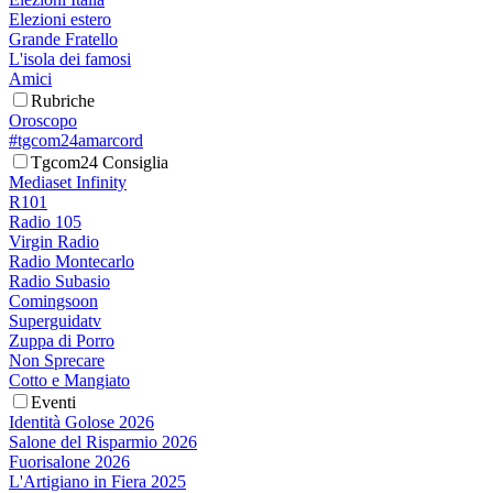
Elezioni estero
Grande Fratello
L'isola dei famosi
Amici
Rubriche
Oroscopo
#tgcom24amarcord
Tgcom24 Consiglia
Mediaset Infinity
R101
Radio 105
Virgin Radio
Radio Montecarlo
Radio Subasio
Comingsoon
Superguidatv
Zuppa di Porro
Non Sprecare
Cotto e Mangiato
Eventi
Identità Golose 2026
Salone del Risparmio 2026
Fuorisalone 2026
L'Artigiano in Fiera 2025