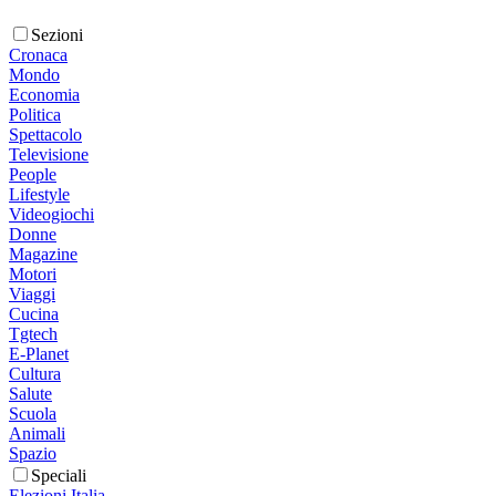
Sezioni
Cronaca
Mondo
Economia
Politica
Spettacolo
Televisione
People
Lifestyle
Videogiochi
Donne
Magazine
Motori
Viaggi
Cucina
Tgtech
E-Planet
Cultura
Salute
Scuola
Animali
Spazio
Speciali
Elezioni Italia