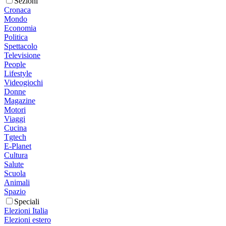
Sezioni
Cronaca
Mondo
Economia
Politica
Spettacolo
Televisione
People
Lifestyle
Videogiochi
Donne
Magazine
Motori
Viaggi
Cucina
Tgtech
E-Planet
Cultura
Salute
Scuola
Animali
Spazio
Speciali
Elezioni Italia
Elezioni estero