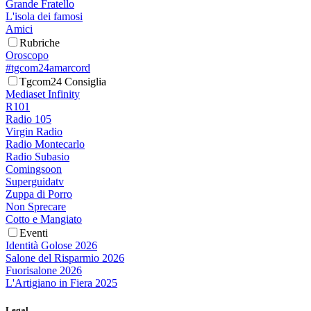
Grande Fratello
L'isola dei famosi
Amici
Rubriche
Oroscopo
#tgcom24amarcord
Tgcom24 Consiglia
Mediaset Infinity
R101
Radio 105
Virgin Radio
Radio Montecarlo
Radio Subasio
Comingsoon
Superguidatv
Zuppa di Porro
Non Sprecare
Cotto e Mangiato
Eventi
Identità Golose 2026
Salone del Risparmio 2026
Fuorisalone 2026
L'Artigiano in Fiera 2025
Legal