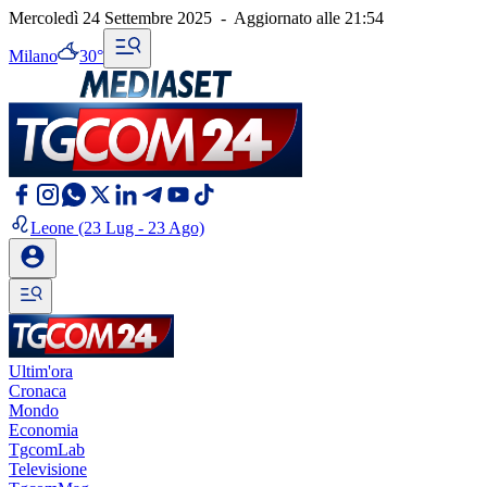
Mercoledì 24 Settembre 2025
-
Aggiornato alle
21:54
Milano
30°
Leone
(23 Lug - 23 Ago)
Ultim'ora
Cronaca
Mondo
Economia
TgcomLab
Televisione