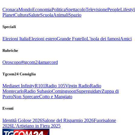
Cronaca
Mondo
Economia
Politica
Spettacolo
Televisione
People
Lifestyl
Planet
Cultura
Salute
Scuola
Animali
Spazio
Speciali
Elezioni Italia
Elezioni estero
Grande Fratello
L'isola dei famosi
Amici
Rubriche
Oroscopo
#tgcom24amarcord
Tgcom24 Consiglia
Mediaset Infinity
R101
Radio 105
Virgin Radio
Radio
Montecarlo
Radio Subasio
Comingsoon
Superguidatv
Zuppa di
Porro
Non Sprecare
Cotto e Mangiato
Eventi
Identità Golose 2026
Salone del Risparmio 2026
Fuorisalone
2026
L'Artigiano in Fiera 2025