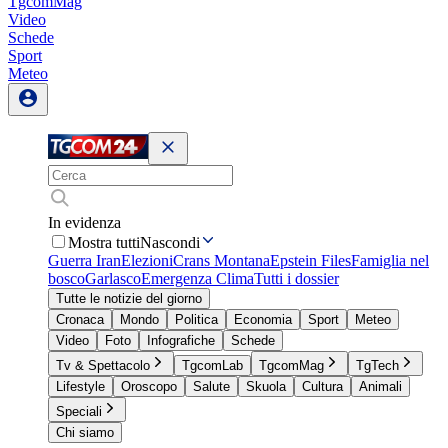
TgcomMag
Video
Schede
Sport
Meteo
In evidenza
Mostra tutti
Nascondi
Guerra Iran
Elezioni
Crans Montana
Epstein Files
Famiglia nel
bosco
Garlasco
Emergenza Clima
Tutti i dossier
Tutte le notizie del giorno
Cronaca
Mondo
Politica
Economia
Sport
Meteo
Video
Foto
Infografiche
Schede
Tv & Spettacolo
TgcomLab
TgcomMag
TgTech
Lifestyle
Oroscopo
Salute
Skuola
Cultura
Animali
Speciali
Chi siamo