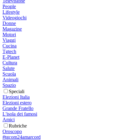
Televisione
People
Lifestyle
Videogiochi
Donne
Magazine
Motori
Viaggi
Cucina
Tgtech
E-Planet
Cultura
Salute
Scuola
Animali
Spazio
Speciali
Elezioni Italia
Elezioni estero
Grande Fratello
L'isola dei famosi
Amici
Rubriche
Oroscopo
#tgcom24amarcord