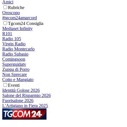
Amici
Rubriche
Oroscopo
#tgcom24amarcord
Tgcom24 Consiglia
Mediaset Infinity
R101
Radio 105
Virgin Radio
Radio Montecarlo
Radio Subasio
Comingsoon
Superguidatv
Zuppa di Porro
Non Sprecare
Cotto e Mangiato
Eventi
Identità Golose 2026
Salone del Risparmio 2026
Fuorisalone 2026
L'Artigiano in Fiera 2025