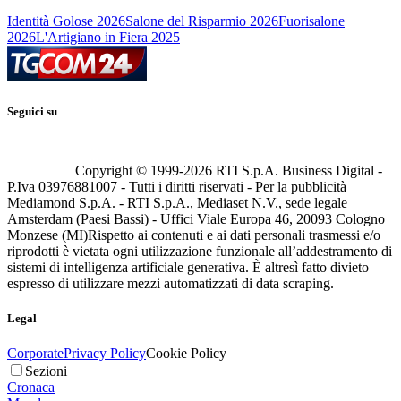
Identità Golose 2026
Salone del Risparmio 2026
Fuorisalone
2026
L'Artigiano in Fiera 2025
Seguici su
Copyright © 1999-
2026
RTI S.p.A. Business Digital -
P.Iva 03976881007 - Tutti i diritti riservati - Per la pubblicità
Mediamond S.p.A. - RTI S.p.A., Mediaset N.V., sede legale
Amsterdam (Paesi Bassi) - Uffici Viale Europa 46, 20093 Cologno
Monzese (MI)
Rispetto ai contenuti e ai dati personali trasmessi e/o
riprodotti è vietata ogni utilizzazione funzionale all’addestramento di
sistemi di intelligenza artificiale generativa. È altresì fatto divieto
espresso di utilizzare mezzi automatizzati di data scraping.
Legal
Corporate
Privacy Policy
Cookie Policy
Sezioni
Cronaca