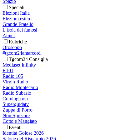
Spazio
Speciali
Elezioni Italia
Elezioni estero
Grande Fratello
L'isola dei famosi
Amici
Rubriche
Oroscopo
#tgcom24amarcord
Tgcom24 Consiglia
Mediaset Infinity
R101
Radio 105
Virgin Radio
Radio Montecarlo
Radio Subasio
Comingsoon
Superguidatv
Zuppa di Porro
Non Sprecare
Cotto e Mangiato
Eventi
Identità Golose 2026
Salone del Risparmio 2026