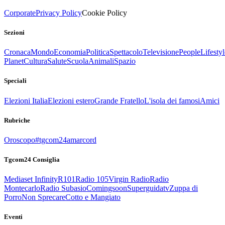
Corporate
Privacy Policy
Cookie Policy
Sezioni
Cronaca
Mondo
Economia
Politica
Spettacolo
Televisione
People
Lifestyl
Planet
Cultura
Salute
Scuola
Animali
Spazio
Speciali
Elezioni Italia
Elezioni estero
Grande Fratello
L'isola dei famosi
Amici
Rubriche
Oroscopo
#tgcom24amarcord
Tgcom24 Consiglia
Mediaset Infinity
R101
Radio 105
Virgin Radio
Radio
Montecarlo
Radio Subasio
Comingsoon
Superguidatv
Zuppa di
Porro
Non Sprecare
Cotto e Mangiato
Eventi