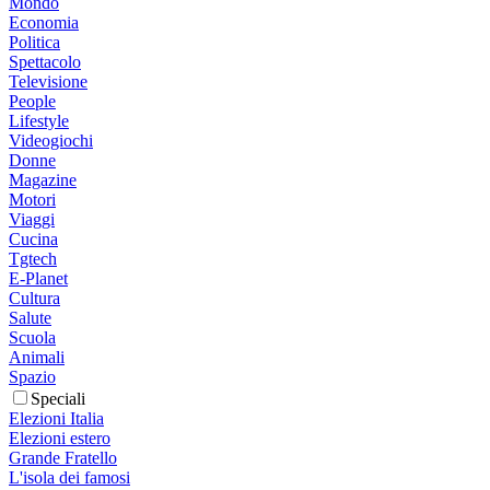
Mondo
Economia
Politica
Spettacolo
Televisione
People
Lifestyle
Videogiochi
Donne
Magazine
Motori
Viaggi
Cucina
Tgtech
E-Planet
Cultura
Salute
Scuola
Animali
Spazio
Speciali
Elezioni Italia
Elezioni estero
Grande Fratello
L'isola dei famosi