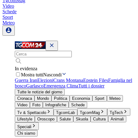
TgcomMag
Video
Schede
Sport
Meteo
In evidenza
Mostra tutti
Nascondi
Guerra Iran
Elezioni
Crans Montana
Epstein Files
Famiglia nel
bosco
Garlasco
Emergenza Clima
Tutti i dossier
Tutte le notizie del giorno
Cronaca
Mondo
Politica
Economia
Sport
Meteo
Video
Foto
Infografiche
Schede
Tv & Spettacolo
TgcomLab
TgcomMag
TgTech
Lifestyle
Oroscopo
Salute
Skuola
Cultura
Animali
Speciali
Chi siamo