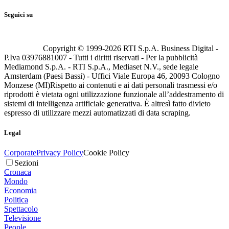
Seguici su
Copyright © 1999-
2026
RTI S.p.A. Business Digital -
P.Iva 03976881007 - Tutti i diritti riservati - Per la pubblicità
Mediamond S.p.A. - RTI S.p.A., Mediaset N.V., sede legale
Amsterdam (Paesi Bassi) - Uffici Viale Europa 46, 20093 Cologno
Monzese (MI)
Rispetto ai contenuti e ai dati personali trasmessi e/o
riprodotti è vietata ogni utilizzazione funzionale all’addestramento di
sistemi di intelligenza artificiale generativa. È altresì fatto divieto
espresso di utilizzare mezzi automatizzati di data scraping.
Legal
Corporate
Privacy Policy
Cookie Policy
Sezioni
Cronaca
Mondo
Economia
Politica
Spettacolo
Televisione
People