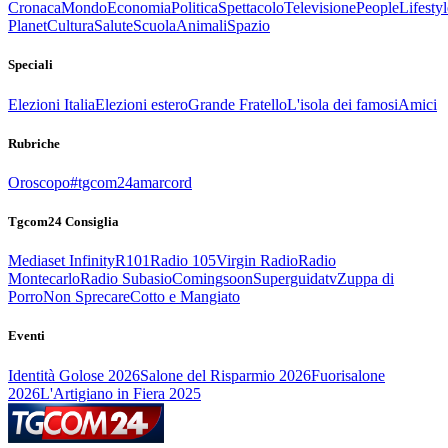
Cronaca
Mondo
Economia
Politica
Spettacolo
Televisione
People
Lifestyl
Planet
Cultura
Salute
Scuola
Animali
Spazio
Speciali
Elezioni Italia
Elezioni estero
Grande Fratello
L'isola dei famosi
Amici
Rubriche
Oroscopo
#tgcom24amarcord
Tgcom24 Consiglia
Mediaset Infinity
R101
Radio 105
Virgin Radio
Radio
Montecarlo
Radio Subasio
Comingsoon
Superguidatv
Zuppa di
Porro
Non Sprecare
Cotto e Mangiato
Eventi
Identità Golose 2026
Salone del Risparmio 2026
Fuorisalone
2026
L'Artigiano in Fiera 2025