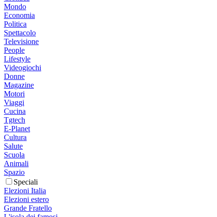
Mondo
Economia
Politica
Spettacolo
Televisione
People
Lifestyle
Videogiochi
Donne
Magazine
Motori
Viaggi
Cucina
Tgtech
E-Planet
Cultura
Salute
Scuola
Animali
Spazio
Speciali
Elezioni Italia
Elezioni estero
Grande Fratello
L'isola dei famosi