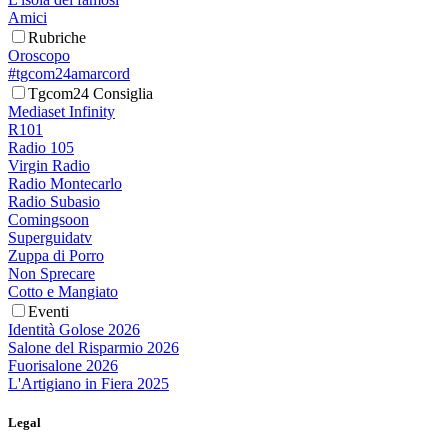
Amici
Rubriche
Oroscopo
#tgcom24amarcord
Tgcom24 Consiglia
Mediaset Infinity
R101
Radio 105
Virgin Radio
Radio Montecarlo
Radio Subasio
Comingsoon
Superguidatv
Zuppa di Porro
Non Sprecare
Cotto e Mangiato
Eventi
Identità Golose 2026
Salone del Risparmio 2026
Fuorisalone 2026
L'Artigiano in Fiera 2025
Legal