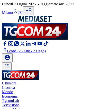
Lunedì 7 Luglio 2025
-
Aggiornato alle
23:22
Milano
28°
Leone
(23 Lug - 23 Ago)
Ultim'ora
Cronaca
Mondo
Economia
TgcomLab
Televisione