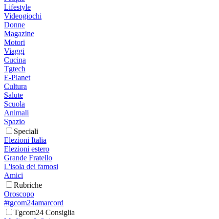
Lifestyle
Videogiochi
Donne
Magazine
Motori
Viaggi
Cucina
Tgtech
E-Planet
Cultura
Salute
Scuola
Animali
Spazio
Speciali
Elezioni Italia
Elezioni estero
Grande Fratello
L'isola dei famosi
Amici
Rubriche
Oroscopo
#tgcom24amarcord
Tgcom24 Consiglia