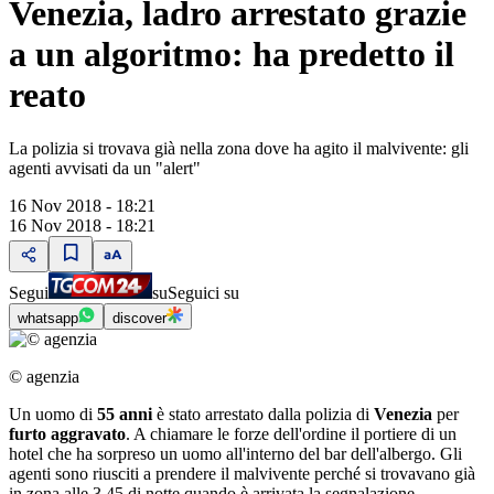
Venezia, ladro arrestato grazie
a un algoritmo: ha predetto il
reato
La polizia si trovava già nella zona dove ha agito il malvivente: gli
agenti avvisati da un "alert"
16 Nov 2018 - 18:21
16 Nov 2018 - 18:21
Segui
su
Seguici su
whatsapp
discover
© agenzia
Un uomo di
55 anni
è stato arrestato dalla polizia di
Venezia
per
furto aggravato
. A chiamare le forze dell'ordine il portiere di un
hotel che ha sorpreso un uomo all'interno del bar dell'albergo. Gli
agenti sono riusciti a prendere il malvivente perché si trovavano già
in zona alle 3.45 di notte quando è arrivata la segnalazione.