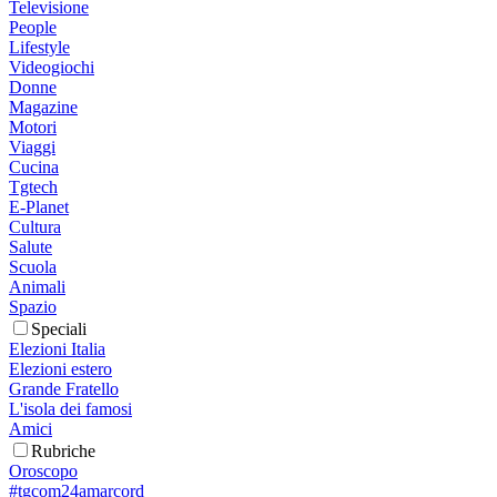
Televisione
People
Lifestyle
Videogiochi
Donne
Magazine
Motori
Viaggi
Cucina
Tgtech
E-Planet
Cultura
Salute
Scuola
Animali
Spazio
Speciali
Elezioni Italia
Elezioni estero
Grande Fratello
L'isola dei famosi
Amici
Rubriche
Oroscopo
#tgcom24amarcord