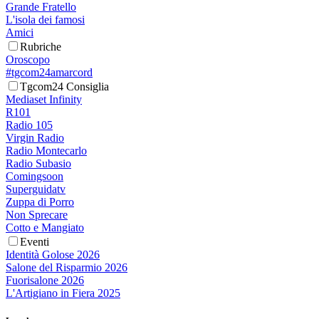
Grande Fratello
L'isola dei famosi
Amici
Rubriche
Oroscopo
#tgcom24amarcord
Tgcom24 Consiglia
Mediaset Infinity
R101
Radio 105
Virgin Radio
Radio Montecarlo
Radio Subasio
Comingsoon
Superguidatv
Zuppa di Porro
Non Sprecare
Cotto e Mangiato
Eventi
Identità Golose 2026
Salone del Risparmio 2026
Fuorisalone 2026
L'Artigiano in Fiera 2025