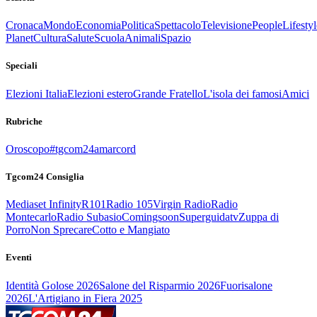
Cronaca
Mondo
Economia
Politica
Spettacolo
Televisione
People
Lifestyl
Planet
Cultura
Salute
Scuola
Animali
Spazio
Speciali
Elezioni Italia
Elezioni estero
Grande Fratello
L'isola dei famosi
Amici
Rubriche
Oroscopo
#tgcom24amarcord
Tgcom24 Consiglia
Mediaset Infinity
R101
Radio 105
Virgin Radio
Radio
Montecarlo
Radio Subasio
Comingsoon
Superguidatv
Zuppa di
Porro
Non Sprecare
Cotto e Mangiato
Eventi
Identità Golose 2026
Salone del Risparmio 2026
Fuorisalone
2026
L'Artigiano in Fiera 2025