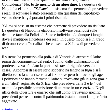
Coincidenza? No,
tutto merito di un algoritmo
. La questura di
Napoli ha elaborato "
X-Law
", un sistema che permette di prevedere
i reati. Il software è stato presentato alla questura del capoluogo
veneto dove ha già portato i primi risultati.
X-Law si basa su un sistema che permette di prevedere un risultato.
La questura di Napoli ha elaborato il software basandosi sulle
denunce fatte alla Polizia di Stato e individuando dunque i luoghi
dove è maggiore l'incidenza dei reati. In questo modo si è in grado
di riconoscere la "serialità" che consente a X-Law di prevedere i
reati.
Il sistema ha permesso alla polizia di Venezia di arrestare il ladro
prima del compimento del reato: l'uomo, dalle dichiarazioni del
portiere, aveva sfondato la porta e si stava dirigendo verso la
cassa. Accortosi di essere stato scoperto ha tentato la fuga e si è
diretto verso la zona riservata ai taxi, dove però ha trovato gli agenti.
I poliziotti che hanno fermato il ladro si trovavano già in zona grazie
a un "alert" segnalato da X-law, che prevedeva tra le 3 e le 4 del
mattino la possibile commissione di un reato in un esercizio. Negli
uffici della Questura è emerso che sull'uomo gravavano specifici
precedenti per reati contro il patrimonio: è stato denunciato per furto
aggravato.
criminalita