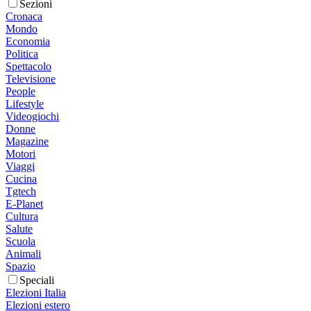
Sezioni
Cronaca
Mondo
Economia
Politica
Spettacolo
Televisione
People
Lifestyle
Videogiochi
Donne
Magazine
Motori
Viaggi
Cucina
Tgtech
E-Planet
Cultura
Salute
Scuola
Animali
Spazio
Speciali
Elezioni Italia
Elezioni estero