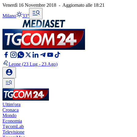
Venerdì 16 Novembre 2018
-
Aggiornato alle
18:21
Milano
33°
Leone
(23 Lug - 23 Ago)
Ultim'ora
Cronaca
Mondo
Economia
TgcomLab
Televisione