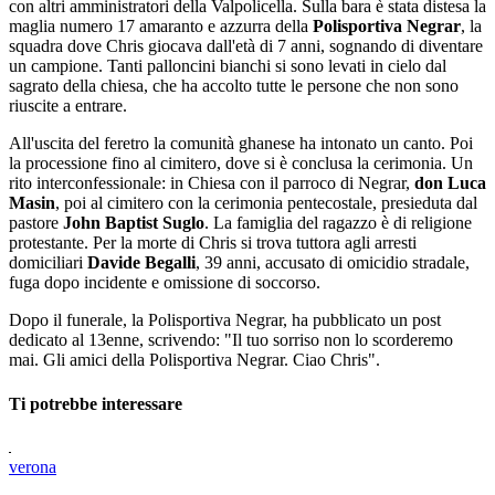
con altri amministratori della Valpolicella. Sulla bara è stata distesa la
maglia numero 17 amaranto e azzurra della
Polisportiva Negrar
, la
squadra dove Chris giocava dall'età di 7 anni, sognando di diventare
un campione. Tanti palloncini bianchi si sono levati in cielo dal
sagrato della chiesa, che ha accolto tutte le persone che non sono
riuscite a entrare.
All'uscita del feretro la comunità ghanese ha intonato un canto. Poi
la processione fino al cimitero, dove si è conclusa la cerimonia. Un
rito interconfessionale: in Chiesa con il parroco di Negrar,
don Luca
Masin
, poi al cimitero con la cerimonia pentecostale, presieduta dal
pastore
John Baptist Suglo
. La famiglia del ragazzo è di religione
protestante. Per la morte di Chris si trova tuttora agli arresti
domiciliari
Davide Begalli
, 39 anni, accusato di omicidio stradale,
fuga dopo incidente e omissione di soccorso.
Dopo il funerale, la Polisportiva Negrar, ha pubblicato un post
dedicato al 13enne, scrivendo: "Il tuo sorriso non lo scorderemo
mai. Gli amici della Polisportiva Negrar. Ciao Chris".
Ti potrebbe interessare
verona