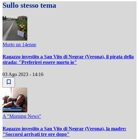
Sullo stesso tema
Morto un 14enne
Ragazzo investito a San Vito di Negrar (Verona), il pirata della
strada: "Preferirei essere morto io"
03 Ago 2023 - 14:16
A "Morning News"
Ragazzo investito a San Vito di Negrar (Verona), la madre:
"Soccorsi arrivati tre ore dopo"