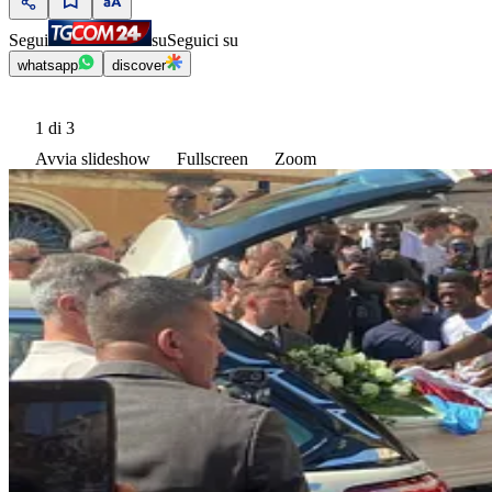
Segui
su
Seguici su
whatsapp
discover
1
di 3
Avvia slideshow
Fullscreen
Zoom