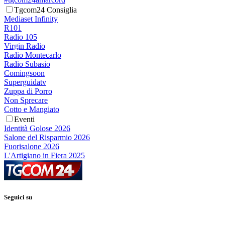
Tgcom24 Consiglia
Mediaset Infinity
R101
Radio 105
Virgin Radio
Radio Montecarlo
Radio Subasio
Comingsoon
Superguidatv
Zuppa di Porro
Non Sprecare
Cotto e Mangiato
Eventi
Identità Golose 2026
Salone del Risparmio 2026
Fuorisalone 2026
L'Artigiano in Fiera 2025
Seguici su