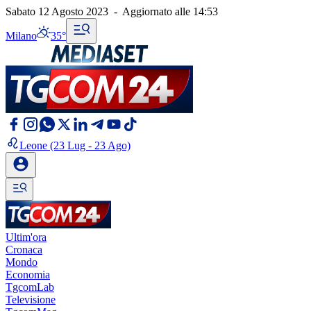
Sabato 12 Agosto 2023
-
Aggiornato alle
14:53
Milano
35°
Leone
(23 Lug - 23 Ago)
Ultim'ora
Cronaca
Mondo
Economia
TgcomLab
Televisione