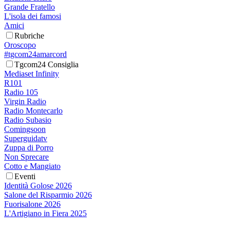
Grande Fratello
L'isola dei famosi
Amici
Rubriche
Oroscopo
#tgcom24amarcord
Tgcom24 Consiglia
Mediaset Infinity
R101
Radio 105
Virgin Radio
Radio Montecarlo
Radio Subasio
Comingsoon
Superguidatv
Zuppa di Porro
Non Sprecare
Cotto e Mangiato
Eventi
Identità Golose 2026
Salone del Risparmio 2026
Fuorisalone 2026
L'Artigiano in Fiera 2025