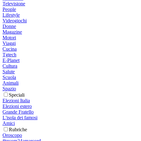
Televisione
People
Lifestyle
Videogiochi
Donne
Magazine
Motori
Viaggi
Cucina
Tgtech
E-Planet
Cultura
Salute
Scuola
Animali
Spazio
Speciali
Elezioni Italia
Elezioni estero
Grande Fratello
L'isola dei famosi
Amici
Rubriche
Oroscopo
#tgcom24amarcord