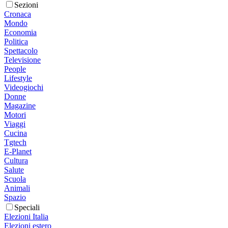
Sezioni
Cronaca
Mondo
Economia
Politica
Spettacolo
Televisione
People
Lifestyle
Videogiochi
Donne
Magazine
Motori
Viaggi
Cucina
Tgtech
E-Planet
Cultura
Salute
Scuola
Animali
Spazio
Speciali
Elezioni Italia
Elezioni estero