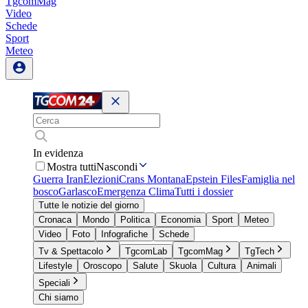
TgcomMag
Video
Schede
Sport
Meteo
In evidenza
Mostra tutti
Nascondi
Guerra Iran
Elezioni
Crans Montana
Epstein Files
Famiglia nel
bosco
Garlasco
Emergenza Clima
Tutti i dossier
Tutte le notizie del giorno
Cronaca
Mondo
Politica
Economia
Sport
Meteo
Video
Foto
Infografiche
Schede
Tv & Spettacolo
TgcomLab
TgcomMag
TgTech
Lifestyle
Oroscopo
Salute
Skuola
Cultura
Animali
Speciali
Chi siamo