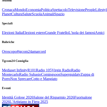
Sezioni
Cronaca
Mondo
Economia
Politica
Spettacolo
Televisione
People
Lifestyl
Planet
Cultura
Salute
Scuola
Animali
Spazio
Speciali
Elezioni Italia
Elezioni estero
Grande Fratello
L'isola dei famosi
Amici
Rubriche
Oroscopo
#tgcom24amarcord
Tgcom24 Consiglia
Mediaset Infinity
R101
Radio 105
Virgin Radio
Radio
Montecarlo
Radio Subasio
Comingsoon
Superguidatv
Zuppa di
Porro
Non Sprecare
Cotto e Mangiato
Eventi
Identità Golose 2026
Salone del Risparmio 2026
Fuorisalone
2026
L'Artigiano in Fiera 2025