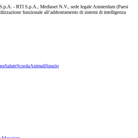
d S.p.A. - RTI S.p.A., Mediaset N.V., sede legale Amsterdam (Paesi
utilizzazione funzionale all’addestramento di sistemi di intelligenza
ura
Salute
Scuola
Animali
Spazio