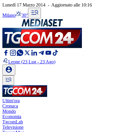
Lunedì 17 Marzo 2014
-
Aggiornato alle
10:16
Milano
30°
Leone
(23 Lug - 23 Ago)
Ultim'ora
Cronaca
Mondo
Economia
TgcomLab
Televisione