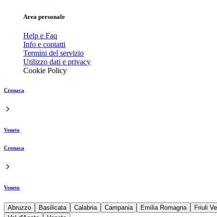
Area personale
Help e Faq
Info e contatti
Termini del servizio
Utilizzo dati e privacy
Cookie Policy
Cronaca
Veneto
Cronaca
Veneto
Abruzzo
Basilicata
Calabria
Campania
Emilia Romagna
Friuli V