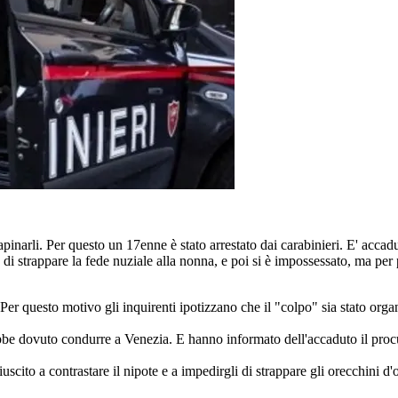
 rapinarli. Per questo un 17enne è stato arrestato dai carabinieri. E' acca
 di strappare la fede nuziale alla nonna, e poi si è impossessato, ma per
er questo motivo gli inquirenti ipotizzano che il "colpo" sia stato organ
bbe dovuto condurre a Venezia. E hanno informato dell'accaduto il procu
uscito a contrastare il nipote e a impedirgli di strappare gli orecchini d'