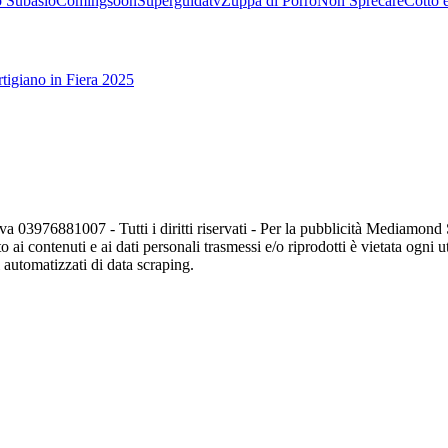
 Subasio
Comingsoon
Superguidatv
Zuppa di Porro
Non Sprecare
Cotto 
tigiano in Fiera 2025
va 03976881007 - Tutti i diritti riservati - Per la pubblicità Mediamon
o ai contenuti e ai dati personali trasmessi e/o riprodotti è vietata ogni 
zi automatizzati di data scraping.