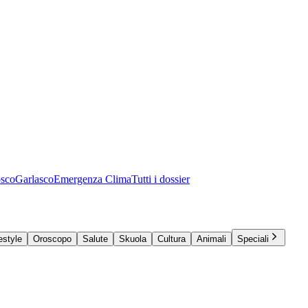
osco
Garlasco
Emergenza Clima
Tutti i dossier
estyle
Oroscopo
Salute
Skuola
Cultura
Animali
Speciali