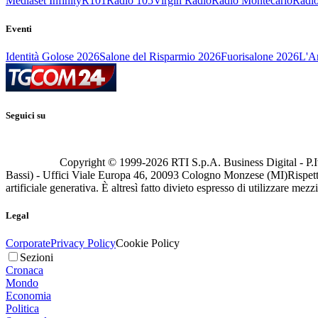
Mediaset Infinity
R101
Radio 105
Virgin Radio
Radio Montecarlo
Radio
Eventi
Identità Golose 2026
Salone del Risparmio 2026
Fuorisalone 2026
L'Ar
Seguici su
Copyright © 1999-
2026
RTI S.p.A. Business Digital - P.I
Bassi) - Uffici Viale Europa 46, 20093 Cologno Monzese (MI)
Rispett
artificiale generativa. È altresì fatto divieto espresso di utilizzare mez
Legal
Corporate
Privacy Policy
Cookie Policy
Sezioni
Cronaca
Mondo
Economia
Politica