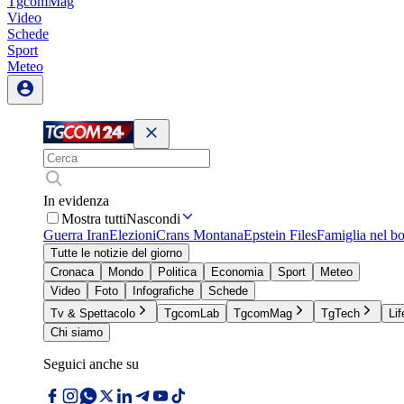
TgcomMag
Video
Schede
Sport
Meteo
In evidenza
Mostra tutti
Nascondi
Guerra Iran
Elezioni
Crans Montana
Epstein Files
Famiglia nel b
Tutte le notizie del giorno
Cronaca
Mondo
Politica
Economia
Sport
Meteo
Video
Foto
Infografiche
Schede
Tv & Spettacolo
TgcomLab
TgcomMag
TgTech
Lif
Chi siamo
Seguici anche su