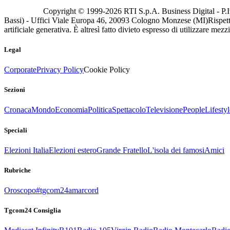
Copyright © 1999-
2026
RTI S.p.A. Business Digital - P.I
Bassi) - Uffici Viale Europa 46, 20093 Cologno Monzese (MI)
Rispett
artificiale generativa. È altresì fatto divieto espresso di utilizzare mez
Legal
Corporate
Privacy Policy
Cookie Policy
Sezioni
Cronaca
Mondo
Economia
Politica
Spettacolo
Televisione
People
Lifestyl
Speciali
Elezioni Italia
Elezioni estero
Grande Fratello
L'isola dei famosi
Amici
Rubriche
Oroscopo
#tgcom24amarcord
Tgcom24 Consiglia