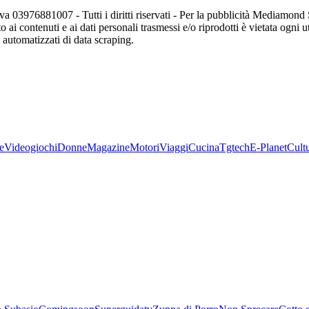
va 03976881007 - Tutti i diritti riservati - Per la pubblicità Mediamon
o ai contenuti e ai dati personali trasmessi e/o riprodotti è vietata ogni 
zi automatizzati di data scraping.
e
Videogiochi
Donne
Magazine
Motori
Viaggi
Cucina
Tgtech
E-Planet
Cult