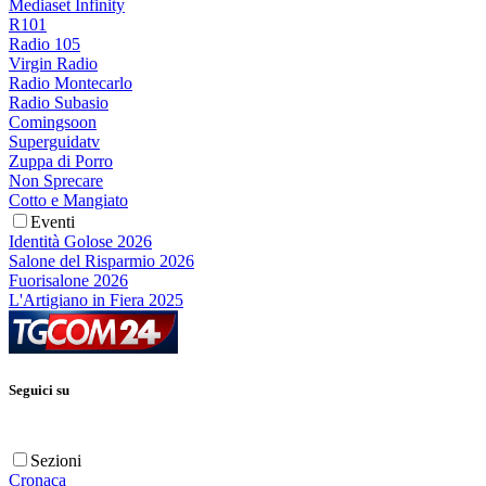
Mediaset Infinity
R101
Radio 105
Virgin Radio
Radio Montecarlo
Radio Subasio
Comingsoon
Superguidatv
Zuppa di Porro
Non Sprecare
Cotto e Mangiato
Eventi
Identità Golose 2026
Salone del Risparmio 2026
Fuorisalone 2026
L'Artigiano in Fiera 2025
Seguici su
Sezioni
Cronaca