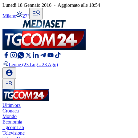
Lunedì 18 Gennaio 2016
-
Aggiornato alle
18:54
Milano
27°
Leone
(23 Lug - 23 Ago)
Ultim'ora
Cronaca
Mondo
Economia
TgcomLab
Televisione