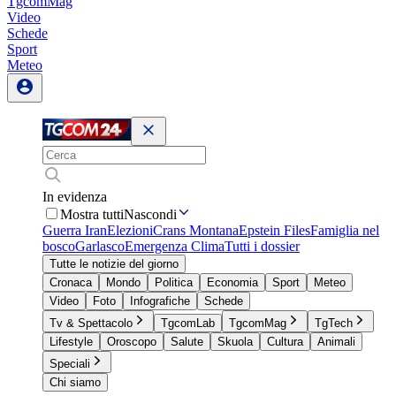
TgcomMag
Video
Schede
Sport
Meteo
In evidenza
Mostra tutti
Nascondi
Guerra Iran
Elezioni
Crans Montana
Epstein Files
Famiglia nel
bosco
Garlasco
Emergenza Clima
Tutti i dossier
Tutte le notizie del giorno
Cronaca
Mondo
Politica
Economia
Sport
Meteo
Video
Foto
Infografiche
Schede
Tv & Spettacolo
TgcomLab
TgcomMag
TgTech
Lifestyle
Oroscopo
Salute
Skuola
Cultura
Animali
Speciali
Chi siamo