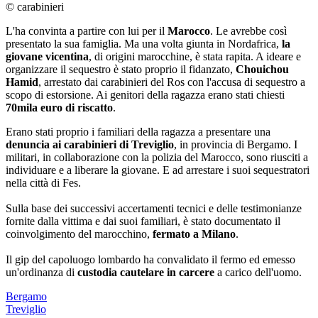
© carabinieri
L'ha convinta a partire con lui per il
Marocco
. Le avrebbe così
presentato la sua famiglia. Ma una volta giunta in Nordafrica,
la
giovane vicentina
, di origini marocchine, è stata rapita. A ideare e
organizzare il sequestro è stato proprio il fidanzato,
Chouichou
Hamid
, arrestato dai carabinieri del Ros con l'accusa di sequestro a
scopo di estorsione. Ai genitori della ragazza erano stati chiesti
70mila euro di riscatto
.
Erano stati proprio i familiari della ragazza a presentare una
denuncia ai carabinieri di Treviglio
, in provincia di Bergamo. I
militari, in collaborazione con la polizia del Marocco, sono riusciti a
individuare e a liberare la giovane. E ad arrestare i suoi sequestratori
nella città di Fes.
Sulla base dei successivi accertamenti tecnici e delle testimonianze
fornite dalla vittima e dai suoi familiari, è stato documentato il
coinvolgimento del marocchino,
fermato a Milano
.
Il gip del capoluogo lombardo ha convalidato il fermo ed emesso
un'ordinanza di
custodia cautelare in carcere
a carico dell'uomo.
Bergamo
Treviglio