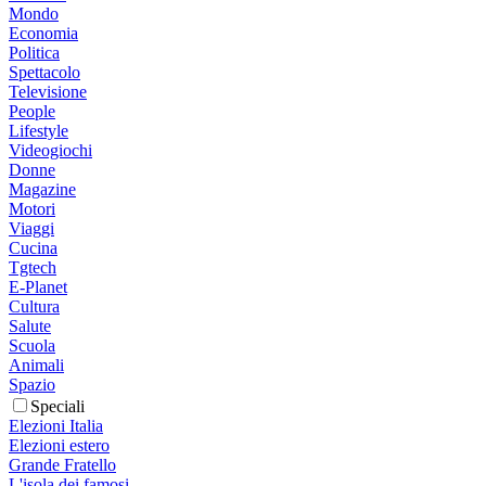
Mondo
Economia
Politica
Spettacolo
Televisione
People
Lifestyle
Videogiochi
Donne
Magazine
Motori
Viaggi
Cucina
Tgtech
E-Planet
Cultura
Salute
Scuola
Animali
Spazio
Speciali
Elezioni Italia
Elezioni estero
Grande Fratello
L'isola dei famosi