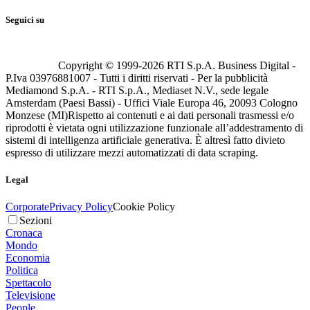
Seguici su
Copyright © 1999-
2026
RTI S.p.A. Business Digital -
P.Iva 03976881007 - Tutti i diritti riservati - Per la pubblicità
Mediamond S.p.A. - RTI S.p.A., Mediaset N.V., sede legale
Amsterdam (Paesi Bassi) - Uffici Viale Europa 46, 20093 Cologno
Monzese (MI)
Rispetto ai contenuti e ai dati personali trasmessi e/o
riprodotti è vietata ogni utilizzazione funzionale all’addestramento di
sistemi di intelligenza artificiale generativa. È altresì fatto divieto
espresso di utilizzare mezzi automatizzati di data scraping.
Legal
Corporate
Privacy Policy
Cookie Policy
Sezioni
Cronaca
Mondo
Economia
Politica
Spettacolo
Televisione
People