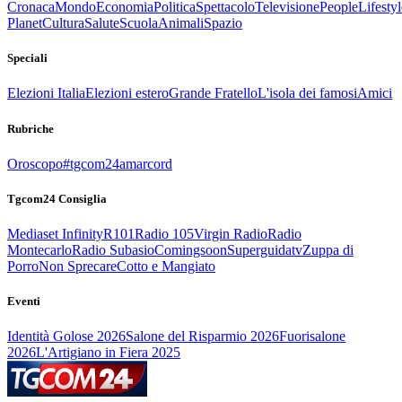
Cronaca
Mondo
Economia
Politica
Spettacolo
Televisione
People
Lifestyl
Planet
Cultura
Salute
Scuola
Animali
Spazio
Speciali
Elezioni Italia
Elezioni estero
Grande Fratello
L'isola dei famosi
Amici
Rubriche
Oroscopo
#tgcom24amarcord
Tgcom24 Consiglia
Mediaset Infinity
R101
Radio 105
Virgin Radio
Radio
Montecarlo
Radio Subasio
Comingsoon
Superguidatv
Zuppa di
Porro
Non Sprecare
Cotto e Mangiato
Eventi
Identità Golose 2026
Salone del Risparmio 2026
Fuorisalone
2026
L'Artigiano in Fiera 2025