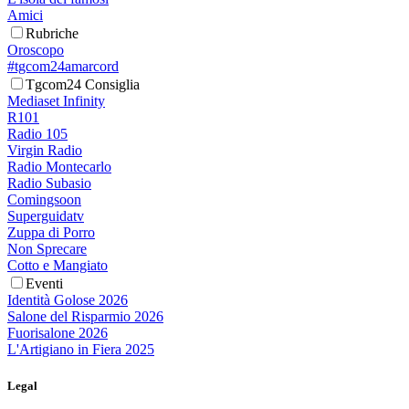
Amici
Rubriche
Oroscopo
#tgcom24amarcord
Tgcom24 Consiglia
Mediaset Infinity
R101
Radio 105
Virgin Radio
Radio Montecarlo
Radio Subasio
Comingsoon
Superguidatv
Zuppa di Porro
Non Sprecare
Cotto e Mangiato
Eventi
Identità Golose 2026
Salone del Risparmio 2026
Fuorisalone 2026
L'Artigiano in Fiera 2025
Legal