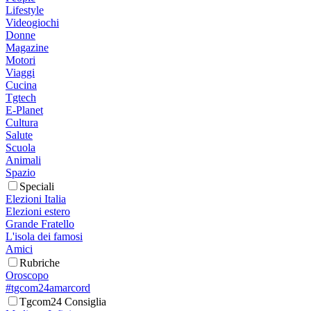
Lifestyle
Videogiochi
Donne
Magazine
Motori
Viaggi
Cucina
Tgtech
E-Planet
Cultura
Salute
Scuola
Animali
Spazio
Speciali
Elezioni Italia
Elezioni estero
Grande Fratello
L'isola dei famosi
Amici
Rubriche
Oroscopo
#tgcom24amarcord
Tgcom24 Consiglia