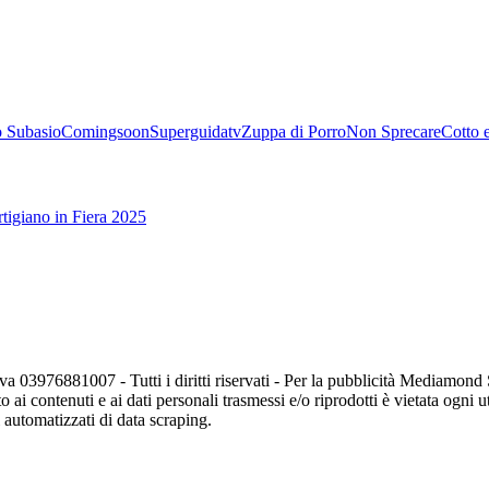
 Subasio
Comingsoon
Superguidatv
Zuppa di Porro
Non Sprecare
Cotto 
tigiano in Fiera 2025
va 03976881007 - Tutti i diritti riservati - Per la pubblicità Mediamon
o ai contenuti e ai dati personali trasmessi e/o riprodotti è vietata ogni 
zi automatizzati di data scraping.