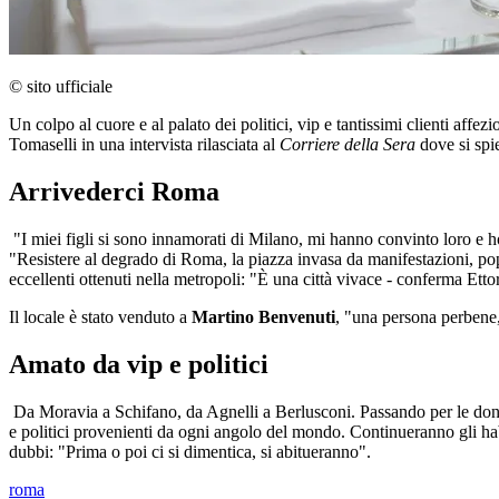
© sito ufficiale
Un colpo al cuore e al palato dei politici, vip e tantissimi clienti affezi
Tomaselli in una intervista rilasciata al
Corriere della Sera
dove si spi
Arrivederci Roma
"I miei figli si sono innamorati di Milano, mi hanno convinto loro e ho
"Resistere al degrado di Roma, la piazza invasa da manifestazioni, pop
eccellenti ottenuti nella metropoli: "È una città vivace - conferma Etto
Il locale è stato venduto a
Martino Benvenuti
, "una persona perbene,
Amato da vip e politici
Da Moravia a Schifano, da Agnelli a Berlusconi. Passando per le donne 
e politici provenienti da ogni angolo del mondo. Continueranno gli ha
dubbi: "Prima o poi ci si dimentica, si abitueranno".
roma