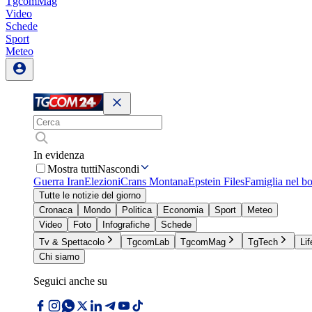
TgcomMag
Video
Schede
Sport
Meteo
In evidenza
Mostra tutti
Nascondi
Guerra Iran
Elezioni
Crans Montana
Epstein Files
Famiglia nel b
Tutte le notizie del giorno
Cronaca
Mondo
Politica
Economia
Sport
Meteo
Video
Foto
Infografiche
Schede
Tv & Spettacolo
TgcomLab
TgcomMag
TgTech
Lif
Chi siamo
Seguici anche su