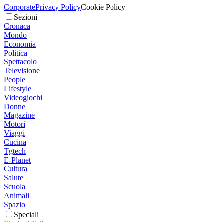
Corporate
Privacy Policy
Cookie Policy
Sezioni
Cronaca
Mondo
Economia
Politica
Spettacolo
Televisione
People
Lifestyle
Videogiochi
Donne
Magazine
Motori
Viaggi
Cucina
Tgtech
E-Planet
Cultura
Salute
Scuola
Animali
Spazio
Speciali