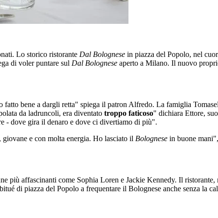
onati. Lo storico ristorante
Dal Bolognese
in piazza del Popolo, nel cuor
ega di voler puntare sul
Dal Bolognese
aperto a Milano.
Il nuovo propri
 fatto bene a dargli retta" spiega il patron Alfredo. La famiglia Tomasel
olata da ladruncoli, era diventato
troppo faticoso
" dichiara Ettore, suo
re - dove gira il denaro e dove ci divertiamo di più".
 giovane e con molta energia. Ho lasciato il
Bolognese
in buone mani",
più affascinanti come Sophia Loren e Jackie Kennedy. Il ristorante, ril
bitué di piazza del Popolo a frequentare il Bolognese anche senza la ca