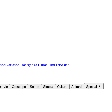
osco
Garlasco
Emergenza Clima
Tutti i dossier
estyle
Oroscopo
Salute
Skuola
Cultura
Animali
Speciali