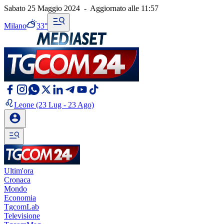
Sabato 25 Maggio 2024
-
Aggiornato alle
11:57
Milano
33°
Leone
(23 Lug - 23 Ago)
Ultim'ora
Cronaca
Mondo
Economia
TgcomLab
Televisione