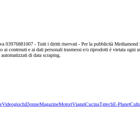
va 03976881007 - Tutti i diritti riservati - Per la pubblicità Mediamon
o ai contenuti e ai dati personali trasmessi e/o riprodotti è vietata ogni 
zi automatizzati di data scraping.
e
Videogiochi
Donne
Magazine
Motori
Viaggi
Cucina
Tgtech
E-Planet
Cult