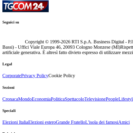
Seguici su
Copyright © 1999-
2026
RTI S.p.A. Business Digital - P.I
Bassi) - Uffici Viale Europa 46, 20093 Cologno Monzese (MI)
Rispett
artificiale generativa. È altresì fatto divieto espresso di utilizzare mez
Legal
Corporate
Privacy Policy
Cookie Policy
Sezioni
Cronaca
Mondo
Economia
Politica
Spettacolo
Televisione
People
Lifestyl
Speciali
Elezioni Italia
Elezioni estero
Grande Fratello
L'isola dei famosi
Amici