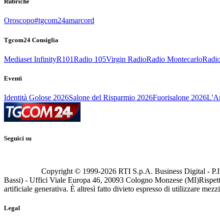
Rubriche
Oroscopo
#tgcom24amarcord
Tgcom24 Consiglia
Mediaset Infinity
R101
Radio 105
Virgin Radio
Radio Montecarlo
Radio
Eventi
Identità Golose 2026
Salone del Risparmio 2026
Fuorisalone 2026
L'Ar
Seguici su
Copyright © 1999-
2026
RTI S.p.A. Business Digital - P.I
Bassi) - Uffici Viale Europa 46, 20093 Cologno Monzese (MI)
Rispett
artificiale generativa. È altresì fatto divieto espresso di utilizzare mez
Legal