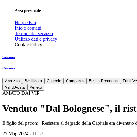
Area personale
Help e Faq
Info e contatti
Termini del servizio
Utilizzo dati e privacy
Cookie Policy
Cronaca
Cronaca
Abruzzo
Basilicata
Calabria
Campania
Emilia Romagna
Friuli V
Val d'Aosta
Veneto
AMATO DAI VIP
Venduto "Dal Bolognese", il ris
Il figlio del patron: "Resistere al degrado della Capitale era diventat
25 Mag 2024 - 11:57