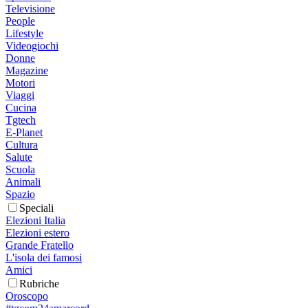
Televisione
People
Lifestyle
Videogiochi
Donne
Magazine
Motori
Viaggi
Cucina
Tgtech
E-Planet
Cultura
Salute
Scuola
Animali
Spazio
Speciali
Elezioni Italia
Elezioni estero
Grande Fratello
L'isola dei famosi
Amici
Rubriche
Oroscopo