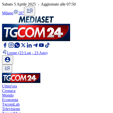
Sabato 5 Aprile 2025
-
Aggiornato alle
07:50
Milano
26°
Leone
(23 Lug - 23 Ago)
Ultim'ora
Cronaca
Mondo
Economia
TgcomLab
Televisione