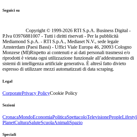
Seguici su
Copyright © 1999-
2026
RTI S.p.A. Business Digital -
P.Iva 03976881007 - Tutti i diritti riservati - Per la pubblicità
Mediamond S.p.A. - RTI S.p.A., Mediaset N.V., sede legale
Amsterdam (Paesi Bassi) - Uffici Viale Europa 46, 20093 Cologno
Monzese (MI)
Rispetto ai contenuti e ai dati personali trasmessi e/o
riprodotti è vietata ogni utilizzazione funzionale all’addestramento di
sistemi di intelligenza artificiale generativa. È altresì fatto divieto
espresso di utilizzare mezzi automatizzati di data scraping.
Legal
Corporate
Privacy Policy
Cookie Policy
Sezioni
Cronaca
Mondo
Economia
Politica
Spettacolo
Televisione
People
Lifestyl
Planet
Cultura
Salute
Scuola
Animali
Spazio
Speciali