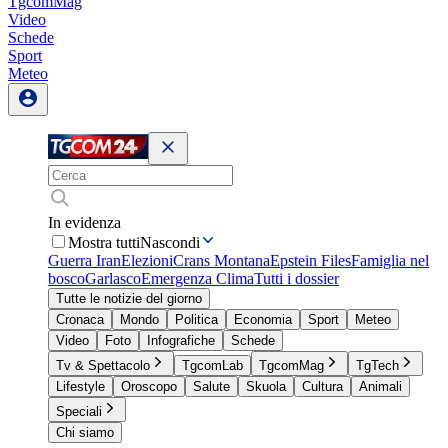
TgcomMag
Video
Schede
Sport
Meteo
In evidenza
Mostra tutti
Nascondi
Guerra Iran
Elezioni
Crans Montana
Epstein Files
Famiglia nel
bosco
Garlasco
Emergenza Clima
Tutti i dossier
Tutte le notizie del giorno
Cronaca
Mondo
Politica
Economia
Sport
Meteo
Video
Foto
Infografiche
Schede
Tv & Spettacolo
TgcomLab
TgcomMag
TgTech
Lifestyle
Oroscopo
Salute
Skuola
Cultura
Animali
Speciali
Chi siamo