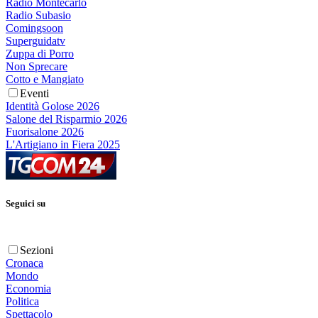
Radio Montecarlo
Radio Subasio
Comingsoon
Superguidatv
Zuppa di Porro
Non Sprecare
Cotto e Mangiato
Eventi
Identità Golose 2026
Salone del Risparmio 2026
Fuorisalone 2026
L'Artigiano in Fiera 2025
Seguici su
Sezioni
Cronaca
Mondo
Economia
Politica
Spettacolo