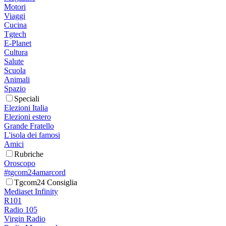
Motori
Viaggi
Cucina
Tgtech
E-Planet
Cultura
Salute
Scuola
Animali
Spazio
Speciali
Elezioni Italia
Elezioni estero
Grande Fratello
L'isola dei famosi
Amici
Rubriche
Oroscopo
#tgcom24amarcord
Tgcom24 Consiglia
Mediaset Infinity
R101
Radio 105
Virgin Radio