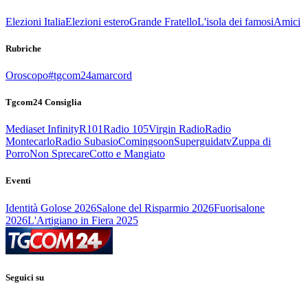
Elezioni Italia
Elezioni estero
Grande Fratello
L'isola dei famosi
Amici
Rubriche
Oroscopo
#tgcom24amarcord
Tgcom24 Consiglia
Mediaset Infinity
R101
Radio 105
Virgin Radio
Radio
Montecarlo
Radio Subasio
Comingsoon
Superguidatv
Zuppa di
Porro
Non Sprecare
Cotto e Mangiato
Eventi
Identità Golose 2026
Salone del Risparmio 2026
Fuorisalone
2026
L'Artigiano in Fiera 2025
Seguici su