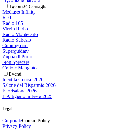
#tgcom24amarcord
Tgcom24 Consiglia
Mediaset Infinity
R101
Radio 105
Virgin Radio
Radio Montecarlo
Radio Subasio
Comingsoon
Superguidatv
Zuppa di Porro
Non Sprecare
Cotto e Mangiato
Eventi
Identità Golose 2026
Salone del Risparmio 2026
Fuorisalone 2026
L'Artigiano in Fiera 2025
Legal
Corporate
Cookie Policy
Privacy Policy