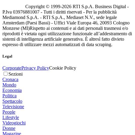
Copyright © 1999-
2026
RTI S.p.A. Business Digital -
P.Iva 03976881007 - Tutti i diritti riservati - Per la pubblicità
Mediamond S.p.A. - RTI S.p.A., Mediaset N.V., sede legale
Amsterdam (Paesi Bassi) - Uffici Viale Europa 46, 20093 Cologno
Monzese (MI)
Rispetto ai contenuti e ai dati personali trasmessi e/o
riprodotti è vietata ogni utilizzazione funzionale all’addestramento di
sistemi di intelligenza artificiale generativa. È altresì fatto divieto
espresso di utilizzare mezzi automatizzati di data scraping.
Legal
Corporate
Privacy Policy
Cookie Policy
Sezioni
Cronaca
Mondo
Economia
Politica
Spettacolo
Televisione
People
Lifestyle
Videogiochi
Donne
Magazine