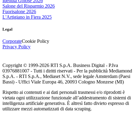
Identità Golose 2026
Salone del Risparmio 2026
Fuorisalone 2026
L'Artigiano in Fiera 2025
Legal
Corporate
Cookie Policy
Privacy Policy
Copyright © 1999-
2026
RTI S.p.A. Business Digital - P.Iva
03976881007 - Tutti i diritti riservati - Per la pubblicità Mediamond
S.p.A. - RTI S.p.A., Mediaset N.V., sede legale Amsterdam (Paesi
Bassi) - Uffici Viale Europa 46, 20093 Cologno Monzese (MI)
Rispetto ai contenuti e ai dati personali trasmessi e/o riprodotti è
vietata ogni utilizzazione funzionale all’addestramento di sistemi di
intelligenza artificiale generativa. È altresì fatto divieto espresso di
utilizzare mezzi automatizzati di data scraping.