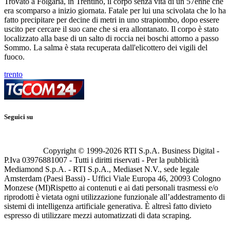
Trovato a Folgaria, in Trentino, il corpo senza vita di un 57enne che
era scomparso a inizio giornata. Fatale per lui una scivolata che lo ha
fatto precipitare per decine di metri in uno strapiombo, dopo essere
uscito per cercare il suo cane che si era allontanato. Il corpo è stato
localizzato alla base di un salto di roccia nei boschi attorno a passo
Sommo. La salma è stata recuperata dall'elicottero dei vigili del
fuoco.
trento
Seguici su
Copyright © 1999-
2026
RTI S.p.A. Business Digital -
P.Iva 03976881007 - Tutti i diritti riservati - Per la pubblicità
Mediamond S.p.A. - RTI S.p.A., Mediaset N.V., sede legale
Amsterdam (Paesi Bassi) - Uffici Viale Europa 46, 20093 Cologno
Monzese (MI)
Rispetto ai contenuti e ai dati personali trasmessi e/o
riprodotti è vietata ogni utilizzazione funzionale all’addestramento di
sistemi di intelligenza artificiale generativa. È altresì fatto divieto
espresso di utilizzare mezzi automatizzati di data scraping.