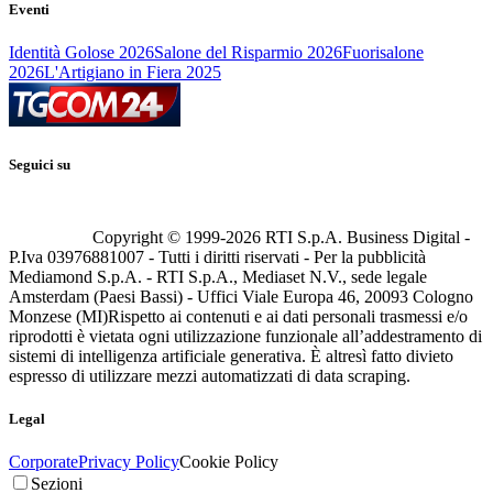
Eventi
Identità Golose 2026
Salone del Risparmio 2026
Fuorisalone
2026
L'Artigiano in Fiera 2025
Seguici su
Copyright © 1999-
2026
RTI S.p.A. Business Digital -
P.Iva 03976881007 - Tutti i diritti riservati - Per la pubblicità
Mediamond S.p.A. - RTI S.p.A., Mediaset N.V., sede legale
Amsterdam (Paesi Bassi) - Uffici Viale Europa 46, 20093 Cologno
Monzese (MI)
Rispetto ai contenuti e ai dati personali trasmessi e/o
riprodotti è vietata ogni utilizzazione funzionale all’addestramento di
sistemi di intelligenza artificiale generativa. È altresì fatto divieto
espresso di utilizzare mezzi automatizzati di data scraping.
Legal
Corporate
Privacy Policy
Cookie Policy
Sezioni