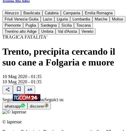
Trentino Alto Adige
Abruzzo
Basilicata
Calabria
Campania
Emilia Romagna
Friuli Venezia Giulia
Lazio
Liguria
Lombardia
Marche
Molise
Piemonte
Puglia
Sardegna
Sicilia
Toscana
Trentino alto Adige
Umbria
Val d'Aosta
Veneto
TRAGICA FATALITA'
Trento, precipita cercando il
suo cane a Folgaria e muore
10 Mag 2020 - 01:35
10 Mag 2020 - 01:35
Segui
su
Seguici su
whatsapp
discover
© lapresse