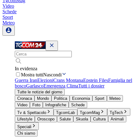
TgcomMag
Video
Schede
Sport
Meteo
In evidenza
Mostra tutti
Nascondi
Guerra Iran
Elezioni
Crans Montana
Epstein Files
Famiglia nel
bosco
Garlasco
Emergenza Clima
Tutti i dossier
Tutte le notizie del giorno
Cronaca
Mondo
Politica
Economia
Sport
Meteo
Video
Foto
Infografiche
Schede
Tv & Spettacolo
TgcomLab
TgcomMag
TgTech
Lifestyle
Oroscopo
Salute
Skuola
Cultura
Animali
Speciali
Chi siamo