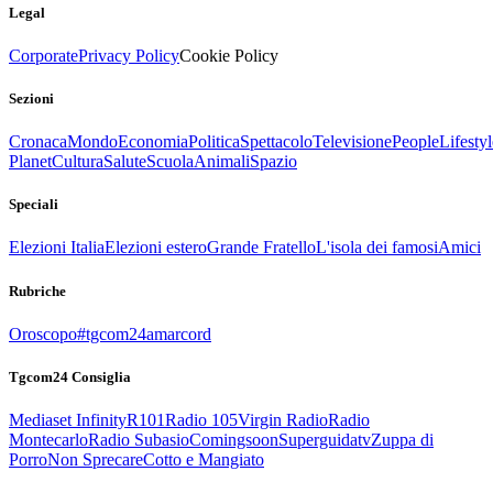
Legal
Corporate
Privacy Policy
Cookie Policy
Sezioni
Cronaca
Mondo
Economia
Politica
Spettacolo
Televisione
People
Lifestyl
Planet
Cultura
Salute
Scuola
Animali
Spazio
Speciali
Elezioni Italia
Elezioni estero
Grande Fratello
L'isola dei famosi
Amici
Rubriche
Oroscopo
#tgcom24amarcord
Tgcom24 Consiglia
Mediaset Infinity
R101
Radio 105
Virgin Radio
Radio
Montecarlo
Radio Subasio
Comingsoon
Superguidatv
Zuppa di
Porro
Non Sprecare
Cotto e Mangiato