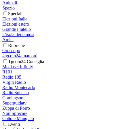
Animali
Spazio
Speciali
Elezioni Italia
Elezioni estero
Grande Fratello
L'isola dei famosi
Amici
Rubriche
Oroscopo
#tgcom24amarcord
Tgcom24 Consiglia
Mediaset Infinity
R101
Radio 105
Virgin Radio
Radio Montecarlo
Radio Subasio
Comingsoon
Superguidatv
Zuppa di Porro
Non Sprecare
Cotto e Mangiato
Eventi