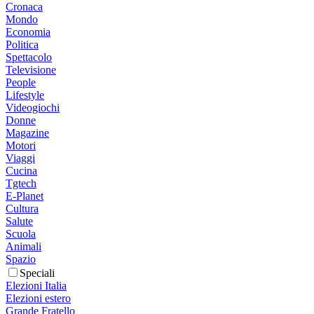
Cronaca
Mondo
Economia
Politica
Spettacolo
Televisione
People
Lifestyle
Videogiochi
Donne
Magazine
Motori
Viaggi
Cucina
Tgtech
E-Planet
Cultura
Salute
Scuola
Animali
Spazio
Speciali
Elezioni Italia
Elezioni estero
Grande Fratello