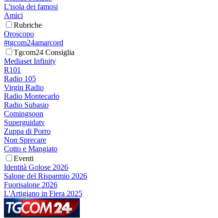
L'isola dei famosi
Amici
Rubriche
Oroscopo
#tgcom24amarcord
Tgcom24 Consiglia
Mediaset Infinity
R101
Radio 105
Virgin Radio
Radio Montecarlo
Radio Subasio
Comingsoon
Superguidatv
Zuppa di Porro
Non Sprecare
Cotto e Mangiato
Eventi
Identità Golose 2026
Salone del Risparmio 2026
Fuorisalone 2026
L'Artigiano in Fiera 2025