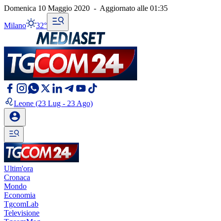
Domenica 10 Maggio 2020
-
Aggiornato alle
01:35
Milano
32°
Leone
(23 Lug - 23 Ago)
Ultim'ora
Cronaca
Mondo
Economia
TgcomLab
Televisione