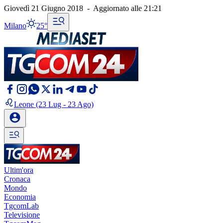
Giovedì 21 Giugno 2018
-
Aggiornato alle
21:21
Milano
25°
Leone
(23 Lug - 23 Ago)
Ultim'ora
Cronaca
Mondo
Economia
TgcomLab
Televisione