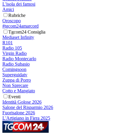
L'isola dei famosi
Amici
Rubriche
Oroscopo
#tgcom24amarcord
Tgcom24 Consiglia
Mediaset Infinity
R101
Radio 105
Virgin Radio
Radio Montecarlo
Radio Subasio
Comingsoon
Superguidatv
Zuppa di Porro
Non Sprecare
Cotto e Mangiato
Eventi
Identità Golose 2026
Salone del Risparmio 2026
Fuorisalone 2026
L'Artigiano in Fiera 2025