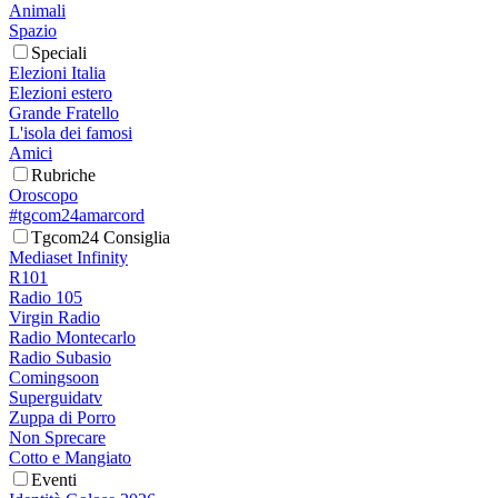
Animali
Spazio
Speciali
Elezioni Italia
Elezioni estero
Grande Fratello
L'isola dei famosi
Amici
Rubriche
Oroscopo
#tgcom24amarcord
Tgcom24 Consiglia
Mediaset Infinity
R101
Radio 105
Virgin Radio
Radio Montecarlo
Radio Subasio
Comingsoon
Superguidatv
Zuppa di Porro
Non Sprecare
Cotto e Mangiato
Eventi