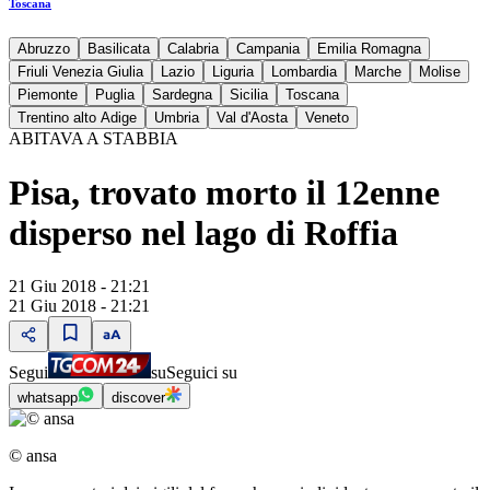
Toscana
Abruzzo
Basilicata
Calabria
Campania
Emilia Romagna
Friuli Venezia Giulia
Lazio
Liguria
Lombardia
Marche
Molise
Piemonte
Puglia
Sardegna
Sicilia
Toscana
Trentino alto Adige
Umbria
Val d'Aosta
Veneto
ABITAVA A STABBIA
Pisa, trovato morto il 12enne
disperso nel lago di Roffia
21 Giu 2018 - 21:21
21 Giu 2018 - 21:21
Segui
su
Seguici su
whatsapp
discover
© ansa