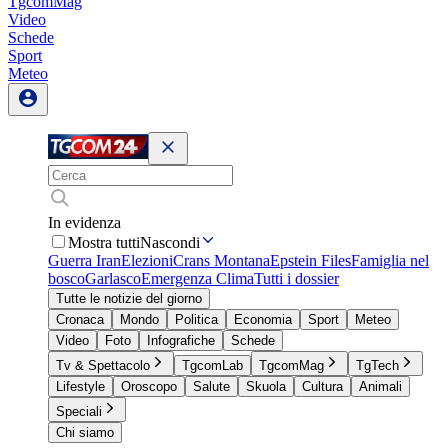
TgcomMag
Video
Schede
Sport
Meteo
In evidenza
Mostra tutti
Nascondi
Guerra Iran
Elezioni
Crans Montana
Epstein Files
Famiglia nel
bosco
Garlasco
Emergenza Clima
Tutti i dossier
Tutte le notizie del giorno
Cronaca
Mondo
Politica
Economia
Sport
Meteo
Video
Foto
Infografiche
Schede
Tv & Spettacolo
TgcomLab
TgcomMag
TgTech
Lifestyle
Oroscopo
Salute
Skuola
Cultura
Animali
Speciali
Chi siamo