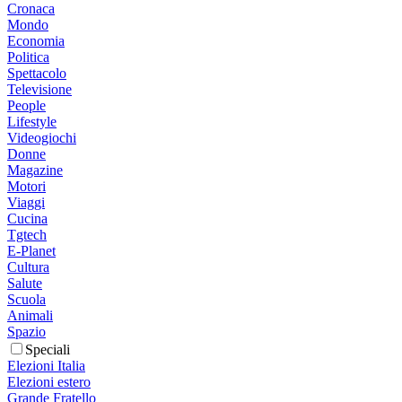
Cronaca
Mondo
Economia
Politica
Spettacolo
Televisione
People
Lifestyle
Videogiochi
Donne
Magazine
Motori
Viaggi
Cucina
Tgtech
E-Planet
Cultura
Salute
Scuola
Animali
Spazio
Speciali
Elezioni Italia
Elezioni estero
Grande Fratello