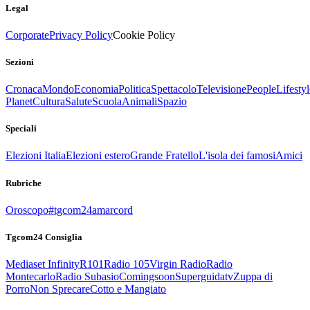
Legal
Corporate
Privacy Policy
Cookie Policy
Sezioni
Cronaca
Mondo
Economia
Politica
Spettacolo
Televisione
People
Lifestyl
Planet
Cultura
Salute
Scuola
Animali
Spazio
Speciali
Elezioni Italia
Elezioni estero
Grande Fratello
L'isola dei famosi
Amici
Rubriche
Oroscopo
#tgcom24amarcord
Tgcom24 Consiglia
Mediaset Infinity
R101
Radio 105
Virgin Radio
Radio
Montecarlo
Radio Subasio
Comingsoon
Superguidatv
Zuppa di
Porro
Non Sprecare
Cotto e Mangiato