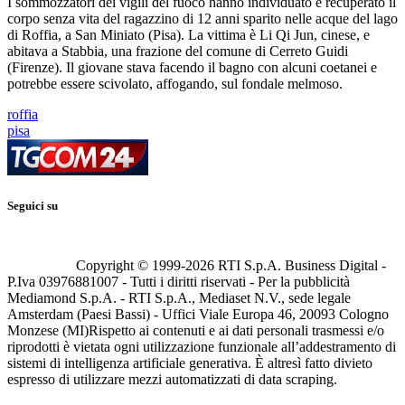
I sommozzatori dei vigili del fuoco hanno individuato e recuperato il
corpo senza vita del ragazzino di 12 anni sparito nelle acque del lago
di Roffia, a San Miniato (Pisa). La vittima è Li Qi Jun, cinese, e
abitava a Stabbia, una frazione del comune di Cerreto Guidi
(Firenze). Il giovane stava facendo il bagno con alcuni coetanei e
potrebbe essere scivolato, affogando, sul fondale melmoso.
roffia
pisa
Seguici su
Copyright © 1999-
2026
RTI S.p.A. Business Digital -
P.Iva 03976881007 - Tutti i diritti riservati - Per la pubblicità
Mediamond S.p.A. - RTI S.p.A., Mediaset N.V., sede legale
Amsterdam (Paesi Bassi) - Uffici Viale Europa 46, 20093 Cologno
Monzese (MI)
Rispetto ai contenuti e ai dati personali trasmessi e/o
riprodotti è vietata ogni utilizzazione funzionale all’addestramento di
sistemi di intelligenza artificiale generativa. È altresì fatto divieto
espresso di utilizzare mezzi automatizzati di data scraping.