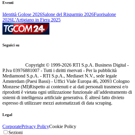
Eventi
Identità Golose 2026
Salone del Risparmio 2026
Fuorisalone
2026
L'Artigiano in Fiera 2025
Seguici su
Copyright © 1999-
2026
RTI S.p.A. Business Digital -
P.Iva 03976881007 - Tutti i diritti riservati - Per la pubblicità
Mediamond S.p.A. - RTI S.p.A., Mediaset N.V., sede legale
Amsterdam (Paesi Bassi) - Uffici Viale Europa 46, 20093 Cologno
Monzese (MI)
Rispetto ai contenuti e ai dati personali trasmessi e/o
riprodotti è vietata ogni utilizzazione funzionale all’addestramento di
sistemi di intelligenza artificiale generativa. È altresì fatto divieto
espresso di utilizzare mezzi automatizzati di data scraping.
Legal
Corporate
Privacy Policy
Cookie Policy
Sezioni