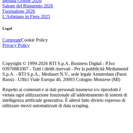
Identità Golose 2026
Salone del Risparmio 2026
Fuorisalone 2026
L'Artigiano in Fiera 2025
Legal
Corporate
Cookie Policy
Privacy Policy
Copyright © 1999-
2026
RTI S.p.A. Business Digital - P.Iva
03976881007 - Tutti i diritti riservati - Per la pubblicità Mediamond
S.p.A. - RTI S.p.A., Mediaset N.V., sede legale Amsterdam (Paesi
Bassi) - Uffici Viale Europa 46, 20093 Cologno Monzese (MI)
Rispetto ai contenuti e ai dati personali trasmessi e/o riprodotti è
vietata ogni utilizzazione funzionale all’addestramento di sistemi di
intelligenza artificiale generativa. È altresì fatto divieto espresso di
utilizzare mezzi automatizzati di data scraping.