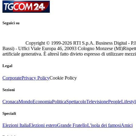
Seguici su
Copyright © 1999-
2026
RTI S.p.A. Business Digital - P.I
Bassi) - Uffici Viale Europa 46, 20093 Cologno Monzese (MI)
Rispett
artificiale generativa. È altresì fatto divieto espresso di utilizzare mez
Legal
Corporate
Privacy Policy
Cookie Policy
Sezioni
Cronaca
Mondo
Economia
Politica
Spettacolo
Televisione
People
Lifestyl
Speciali
Elezioni Italia
Elezioni estero
Grande Fratello
L'isola dei famosi
Amici