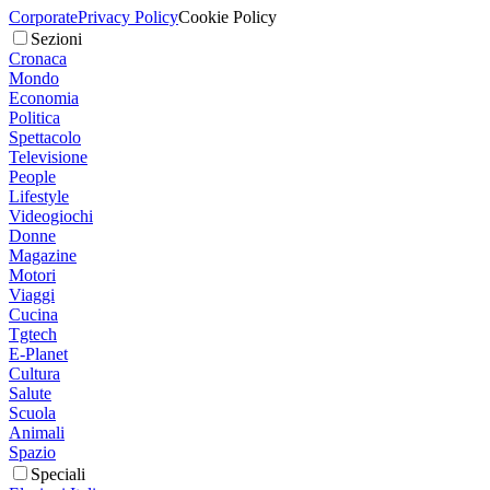
Corporate
Privacy Policy
Cookie Policy
Sezioni
Cronaca
Mondo
Economia
Politica
Spettacolo
Televisione
People
Lifestyle
Videogiochi
Donne
Magazine
Motori
Viaggi
Cucina
Tgtech
E-Planet
Cultura
Salute
Scuola
Animali
Spazio
Speciali