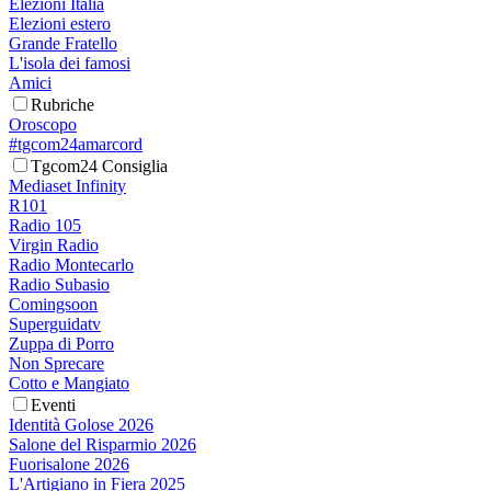
Elezioni Italia
Elezioni estero
Grande Fratello
L'isola dei famosi
Amici
Rubriche
Oroscopo
#tgcom24amarcord
Tgcom24 Consiglia
Mediaset Infinity
R101
Radio 105
Virgin Radio
Radio Montecarlo
Radio Subasio
Comingsoon
Superguidatv
Zuppa di Porro
Non Sprecare
Cotto e Mangiato
Eventi
Identità Golose 2026
Salone del Risparmio 2026
Fuorisalone 2026
L'Artigiano in Fiera 2025