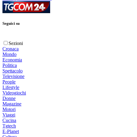
Seguici su
Sezioni
Cronaca
Mondo
Economia
Politica
Spettacolo
Televisione
People
Lifestyle
Videogiochi
Donne
Magazine
Motori
Viaggi
Cucina
Tgtech
E-Planet
Cultura