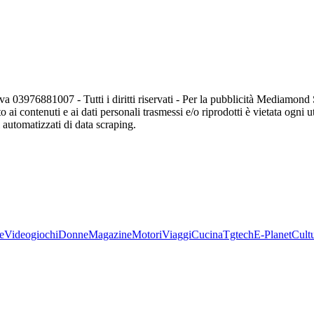
va 03976881007 - Tutti i diritti riservati - Per la pubblicità Mediamon
o ai contenuti e ai dati personali trasmessi e/o riprodotti è vietata ogni 
zi automatizzati di data scraping.
e
Videogiochi
Donne
Magazine
Motori
Viaggi
Cucina
Tgtech
E-Planet
Cult