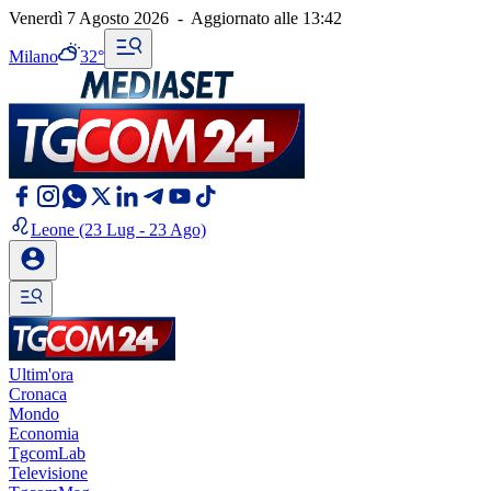
Venerdì 7 Agosto 2026
-
Aggiornato alle
13:42
Milano
32°
Leone
(23 Lug - 23 Ago)
Ultim'ora
Cronaca
Mondo
Economia
TgcomLab
Televisione