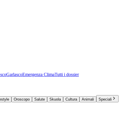
osco
Garlasco
Emergenza Clima
Tutti i dossier
estyle
Oroscopo
Salute
Skuola
Cultura
Animali
Speciali