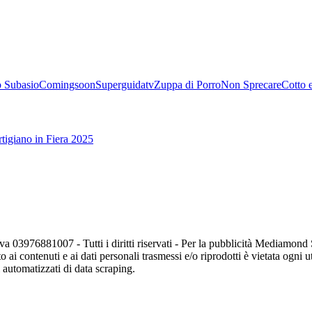
 Subasio
Comingsoon
Superguidatv
Zuppa di Porro
Non Sprecare
Cotto 
tigiano in Fiera 2025
va 03976881007 - Tutti i diritti riservati - Per la pubblicità Mediamon
o ai contenuti e ai dati personali trasmessi e/o riprodotti è vietata ogni 
zi automatizzati di data scraping.