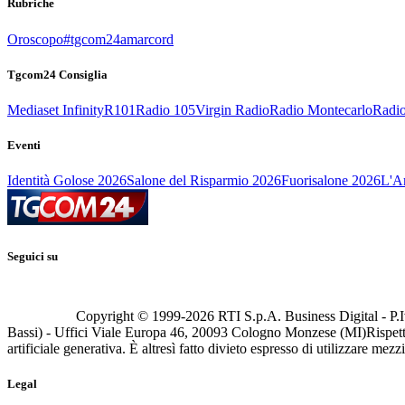
Rubriche
Oroscopo
#tgcom24amarcord
Tgcom24 Consiglia
Mediaset Infinity
R101
Radio 105
Virgin Radio
Radio Montecarlo
Radio
Eventi
Identità Golose 2026
Salone del Risparmio 2026
Fuorisalone 2026
L'Ar
Seguici su
Copyright © 1999-
2026
RTI S.p.A. Business Digital - P.I
Bassi) - Uffici Viale Europa 46, 20093 Cologno Monzese (MI)
Rispett
artificiale generativa. È altresì fatto divieto espresso di utilizzare mez
Legal