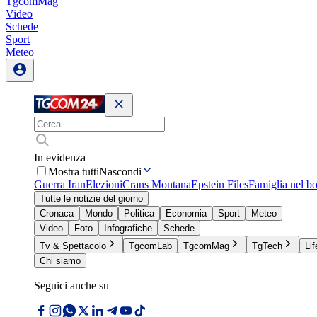
TgcomMag
Video
Schede
Sport
Meteo
In evidenza
Mostra tutti
Nascondi
Guerra Iran
Elezioni
Crans Montana
Epstein Files
Famiglia nel b
Tutte le notizie del giorno
Cronaca
Mondo
Politica
Economia
Sport
Meteo
Video
Foto
Infografiche
Schede
Tv & Spettacolo
TgcomLab
TgcomMag
TgTech
Lif
Chi siamo
Seguici anche su