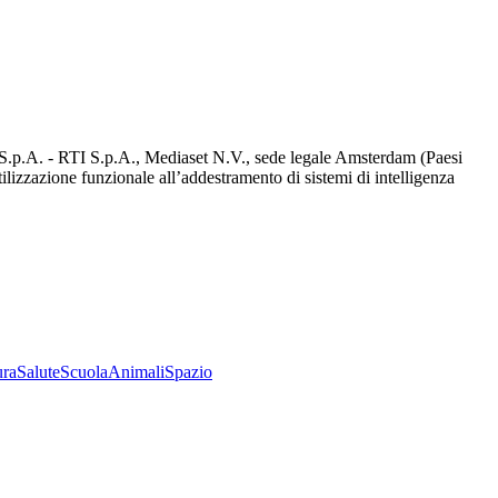
d S.p.A. - RTI S.p.A., Mediaset N.V., sede legale Amsterdam (Paesi
utilizzazione funzionale all’addestramento di sistemi di intelligenza
ura
Salute
Scuola
Animali
Spazio