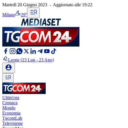
Martedì 20 Giugno 2023
-
Aggiornato alle
19:22
Milano
29°
Leone
(23 Lug - 23 Ago)
Ultim'ora
Cronaca
Mondo
Economia
TgcomLab
Televisione