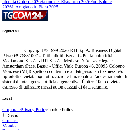
Identità Golose 2026
Salone del Risparmio 2026
Fuorisalone
2026
L'Artigiano in Fiera 2025
Seguici su
Copyright © 1999-
2026
RTI S.p.A. Business Digital -
P.Iva 03976881007 - Tutti i diritti riservati - Per la pubblicità
Mediamond S.p.A. - RTI S.p.A., Mediaset N.V., sede legale
Amsterdam (Paesi Bassi) - Uffici Viale Europa 46, 20093 Cologno
Monzese (MI)
Rispetto ai contenuti e ai dati personali trasmessi e/o
riprodotti è vietata ogni utilizzazione funzionale all’addestramento di
sistemi di intelligenza artificiale generativa. È altresì fatto divieto
espresso di utilizzare mezzi automatizzati di data scraping.
Legal
Corporate
Privacy Policy
Cookie Policy
Sezioni
Cronaca
Mondo