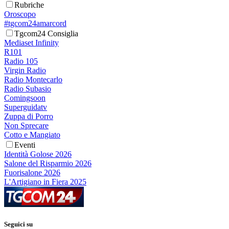
Rubriche
Oroscopo
#tgcom24amarcord
Tgcom24 Consiglia
Mediaset Infinity
R101
Radio 105
Virgin Radio
Radio Montecarlo
Radio Subasio
Comingsoon
Superguidatv
Zuppa di Porro
Non Sprecare
Cotto e Mangiato
Eventi
Identità Golose 2026
Salone del Risparmio 2026
Fuorisalone 2026
L'Artigiano in Fiera 2025
Seguici su