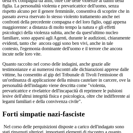
della ex compagna da anni, oltre che delle violenze ai danni della
figlia. La personalità violenta e prevaricatrice dell'uomo, senza
rispetto alcuno per il genere femminile, consentiva di scoprire che in
passato aveva riservato lo stesso violento trattamento anche nei
confronti della precedente compagna e del loro figlio, oggi appena
maggiorenne: a distanza di molto tempo la natura e gli effetti
psicologici della violenza subita, anche da quest'ultimo nucleo
familiare, sono apparsi agli Agenti, durante le audizioni, chiaramente
evidenti, tanto che ancora oggi sono ben vivi, anche in tale
contesto, l'egemonia dominante dell'uomo e il terrore che ancora
incute nelle loro vite.
Quanto raccolto nel corso delle indagini, anche grazie alle
testimonianze e ai numerosi riscontri alle dichiarazioni apprese dalle
vittime, ha consentito al gip del Tribunale di Tivoli l'emissione di
un'ordinanza di applicazione della misura cautelare in carcere, ove la
personalità dell'indagato viene descritta come "violenta,
prevaricatrice e rivelatrice dell'incapacità di reprimere le pulsioni
lesive dell'altrui integrità fisica e psicologica, oltre che indifferente ai
legami familiari e della convivenza civile".
Forti simpatie nazi-fasciste
Nel corso delle perquisizioni disposte a carico dell'indagato sono
stati rinvenuti ulteriori, importanti elementi di riscontro a quanto