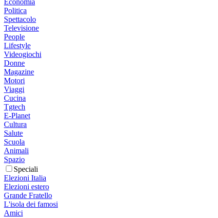
Economia
Politica
Spettacolo
Televisione
People
Lifestyle
Videogiochi
Donne
Magazine
Motori
Viaggi
Cucina
Tgtech
E-Planet
Cultura
Salute
Scuola
Animali
Spazio
Speciali
Elezioni Italia
Elezioni estero
Grande Fratello
L'isola dei famosi
Amici