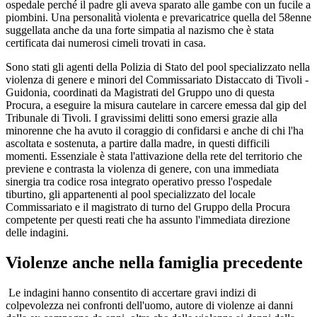
ospedale perché il padre gli aveva sparato alle gambe con un fucile a
piombini. Una personalità violenta e prevaricatrice quella del 58enne
suggellata anche da una forte simpatia al nazismo che è stata
certificata dai numerosi cimeli trovati in casa.
Sono stati gli agenti della Polizia di Stato del pool specializzato nella
violenza di genere e minori del Commissariato Distaccato di Tivoli -
Guidonia, coordinati da Magistrati del Gruppo uno di questa
Procura, a eseguire la misura cautelare in carcere emessa dal gip del
Tribunale di Tivoli. I gravissimi delitti sono emersi grazie alla
minorenne che ha avuto il coraggio di confidarsi e anche di chi l'ha
ascoltata e sostenuta, a partire dalla madre, in questi difficili
momenti. Essenziale è stata l'attivazione della rete del territorio che
previene e contrasta la violenza di genere, con una immediata
sinergia tra codice rosa integrato operativo presso l'ospedale
tiburtino, gli appartenenti al pool specializzato del locale
Commissariato e il magistrato di turno del Gruppo della Procura
competente per questi reati che ha assunto l'immediata direzione
delle indagini.
Violenze anche nella famiglia precedente
Le indagini hanno consentito di accertare gravi indizi di
colpevolezza nei confronti dell'uomo, autore di violenze ai danni