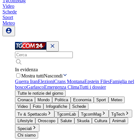
TgcomMag
Video
Schede
Sport
Meteo
In evidenza
Mostra tutti
Nascondi
Guerra Iran
Elezioni
Crans Montana
Epstein Files
Famiglia nel
bosco
Garlasco
Emergenza Clima
Tutti i dossier
Tutte le notizie del giorno
Cronaca
Mondo
Politica
Economia
Sport
Meteo
Video
Foto
Infografiche
Schede
Tv & Spettacolo
TgcomLab
TgcomMag
TgTech
Lifestyle
Oroscopo
Salute
Skuola
Cultura
Animali
Speciali
Chi siamo