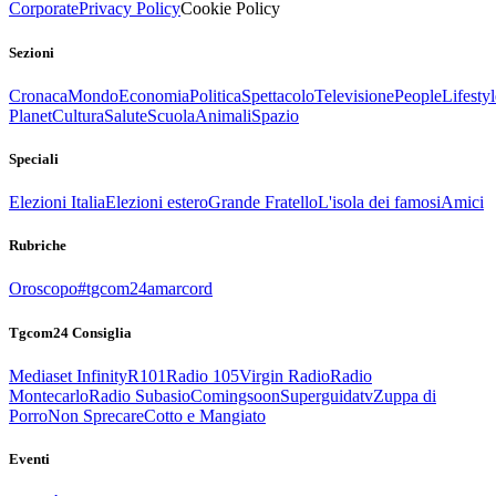
Corporate
Privacy Policy
Cookie Policy
Sezioni
Cronaca
Mondo
Economia
Politica
Spettacolo
Televisione
People
Lifestyl
Planet
Cultura
Salute
Scuola
Animali
Spazio
Speciali
Elezioni Italia
Elezioni estero
Grande Fratello
L'isola dei famosi
Amici
Rubriche
Oroscopo
#tgcom24amarcord
Tgcom24 Consiglia
Mediaset Infinity
R101
Radio 105
Virgin Radio
Radio
Montecarlo
Radio Subasio
Comingsoon
Superguidatv
Zuppa di
Porro
Non Sprecare
Cotto e Mangiato
Eventi