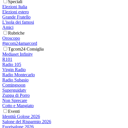
Speciali
Elezioni Italia
Elezioni estero
Grande Fratello
L'isola dei famosi
Amici
Rubriche
Oroscopo
#tgcom24amarcord
Tgcom24 Consiglia
Mediaset Infinity
R101
Radio 105
Virgin Radio
Radio Montecarlo
Radio Subasio
Comingsoon
Superguidatv
Zuppa di Porro
Non Sprecare
Cotto e Mangiato
Eventi
Identità Golose 2026
Salone del Risparmio 2026
Fuorisalone 2026