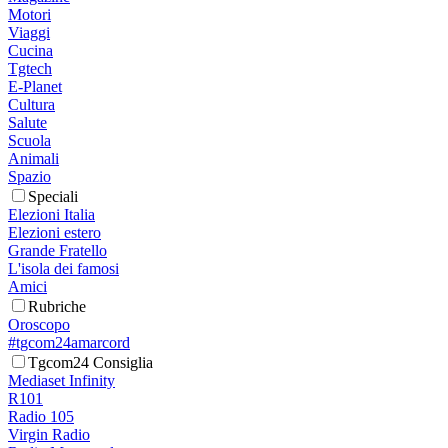
Motori
Viaggi
Cucina
Tgtech
E-Planet
Cultura
Salute
Scuola
Animali
Spazio
Speciali
Elezioni Italia
Elezioni estero
Grande Fratello
L'isola dei famosi
Amici
Rubriche
Oroscopo
#tgcom24amarcord
Tgcom24 Consiglia
Mediaset Infinity
R101
Radio 105
Virgin Radio