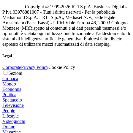
Copyright © 1999-
2026
RTI S.p.A. Business Digital -
P.Iva 03976881007 - Tutti i diritti riservati - Per la pubblicità
Mediamond S.p.A. - RTI S.p.A., Mediaset N.V., sede legale
Amsterdam (Paesi Bassi) - Uffici Viale Europa 46, 20093 Cologno
Monzese (MI)
Rispetto ai contenuti e ai dati personali trasmessi e/o
riprodotti è vietata ogni utilizzazione funzionale all’addestramento di
sistemi di intelligenza artificiale generativa. È altresì fatto divieto
espresso di utilizzare mezzi automatizzati di data scraping.
Legal
Corporate
Privacy Policy
Cookie Policy
Sezioni
Cronaca
Mondo
Economia
Politica
Spettacolo
Televisione
People
Lifestyle
Videogiochi
Donne
Magazine