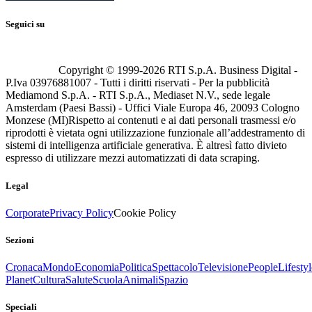
Seguici su
Copyright © 1999-
2026
RTI S.p.A. Business Digital -
P.Iva 03976881007 - Tutti i diritti riservati - Per la pubblicità
Mediamond S.p.A. - RTI S.p.A., Mediaset N.V., sede legale
Amsterdam (Paesi Bassi) - Uffici Viale Europa 46, 20093 Cologno
Monzese (MI)
Rispetto ai contenuti e ai dati personali trasmessi e/o
riprodotti è vietata ogni utilizzazione funzionale all’addestramento di
sistemi di intelligenza artificiale generativa. È altresì fatto divieto
espresso di utilizzare mezzi automatizzati di data scraping.
Legal
Corporate
Privacy Policy
Cookie Policy
Sezioni
Cronaca
Mondo
Economia
Politica
Spettacolo
Televisione
People
Lifestyl
Planet
Cultura
Salute
Scuola
Animali
Spazio
Speciali