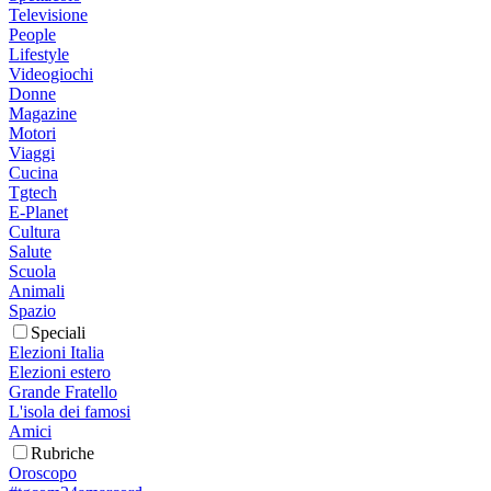
Televisione
People
Lifestyle
Videogiochi
Donne
Magazine
Motori
Viaggi
Cucina
Tgtech
E-Planet
Cultura
Salute
Scuola
Animali
Spazio
Speciali
Elezioni Italia
Elezioni estero
Grande Fratello
L'isola dei famosi
Amici
Rubriche
Oroscopo