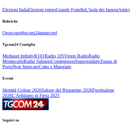
Elezioni Italia
Elezioni estero
Grande Fratello
L'isola dei famosi
Amici
Rubriche
Oroscopo
#tgcom24amarcord
Tgcom24 Consiglia
Mediaset Infinity
R101
Radio 105
Virgin Radio
Radio
Montecarlo
Radio Subasio
Comingsoon
Superguidatv
Zuppa di
Porro
Non Sprecare
Cotto e Mangiato
Eventi
Identità Golose 2026
Salone del Risparmio 2026
Fuorisalone
2026
L'Artigiano in Fiera 2025
Seguici su