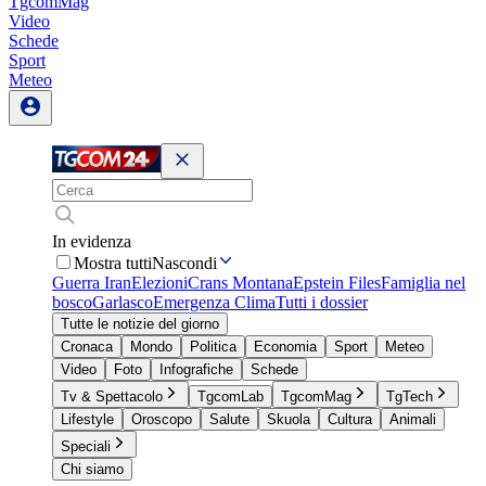
TgcomMag
Video
Schede
Sport
Meteo
In evidenza
Mostra tutti
Nascondi
Guerra Iran
Elezioni
Crans Montana
Epstein Files
Famiglia nel
bosco
Garlasco
Emergenza Clima
Tutti i dossier
Tutte le notizie del giorno
Cronaca
Mondo
Politica
Economia
Sport
Meteo
Video
Foto
Infografiche
Schede
Tv & Spettacolo
TgcomLab
TgcomMag
TgTech
Lifestyle
Oroscopo
Salute
Skuola
Cultura
Animali
Speciali
Chi siamo