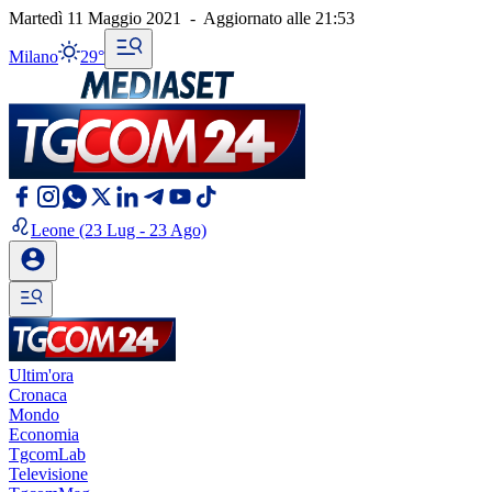
Martedì 11 Maggio 2021
-
Aggiornato alle
21:53
Milano
29°
Leone
(23 Lug - 23 Ago)
Ultim'ora
Cronaca
Mondo
Economia
TgcomLab
Televisione