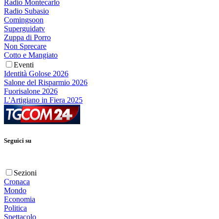
Radio Montecarlo
Radio Subasio
Comingsoon
Superguidatv
Zuppa di Porro
Non Sprecare
Cotto e Mangiato
Eventi
Identità Golose 2026
Salone del Risparmio 2026
Fuorisalone 2026
L'Artigiano in Fiera 2025
Seguici su
Sezioni
Cronaca
Mondo
Economia
Politica
Spettacolo