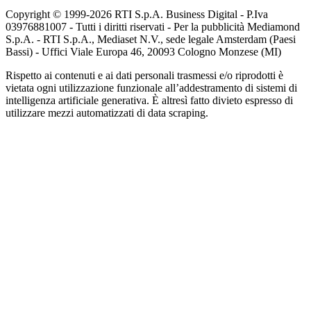
Copyright © 1999-
2026
RTI S.p.A. Business Digital - P.Iva
03976881007 - Tutti i diritti riservati - Per la pubblicità Mediamond
S.p.A. - RTI S.p.A., Mediaset N.V., sede legale Amsterdam (Paesi
Bassi) - Uffici Viale Europa 46, 20093 Cologno Monzese (MI)
Rispetto ai contenuti e ai dati personali trasmessi e/o riprodotti è
vietata ogni utilizzazione funzionale all’addestramento di sistemi di
intelligenza artificiale generativa. È altresì fatto divieto espresso di
utilizzare mezzi automatizzati di data scraping.