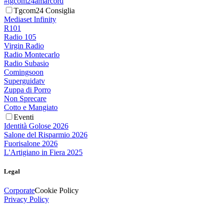
#tgcom24amarcord
Tgcom24 Consiglia
Mediaset Infinity
R101
Radio 105
Virgin Radio
Radio Montecarlo
Radio Subasio
Comingsoon
Superguidatv
Zuppa di Porro
Non Sprecare
Cotto e Mangiato
Eventi
Identità Golose 2026
Salone del Risparmio 2026
Fuorisalone 2026
L'Artigiano in Fiera 2025
Legal
Corporate
Cookie Policy
Privacy Policy