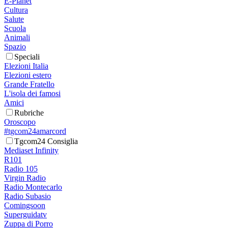
E-Planet
Cultura
Salute
Scuola
Animali
Spazio
Speciali
Elezioni Italia
Elezioni estero
Grande Fratello
L'isola dei famosi
Amici
Rubriche
Oroscopo
#tgcom24amarcord
Tgcom24 Consiglia
Mediaset Infinity
R101
Radio 105
Virgin Radio
Radio Montecarlo
Radio Subasio
Comingsoon
Superguidatv
Zuppa di Porro