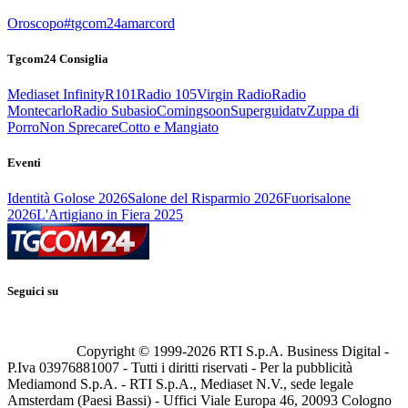
Oroscopo
#tgcom24amarcord
Tgcom24 Consiglia
Mediaset Infinity
R101
Radio 105
Virgin Radio
Radio
Montecarlo
Radio Subasio
Comingsoon
Superguidatv
Zuppa di
Porro
Non Sprecare
Cotto e Mangiato
Eventi
Identità Golose 2026
Salone del Risparmio 2026
Fuorisalone
2026
L'Artigiano in Fiera 2025
Seguici su
Copyright © 1999-
2026
RTI S.p.A. Business Digital -
P.Iva 03976881007 - Tutti i diritti riservati - Per la pubblicità
Mediamond S.p.A. - RTI S.p.A., Mediaset N.V., sede legale
Amsterdam (Paesi Bassi) - Uffici Viale Europa 46, 20093 Cologno