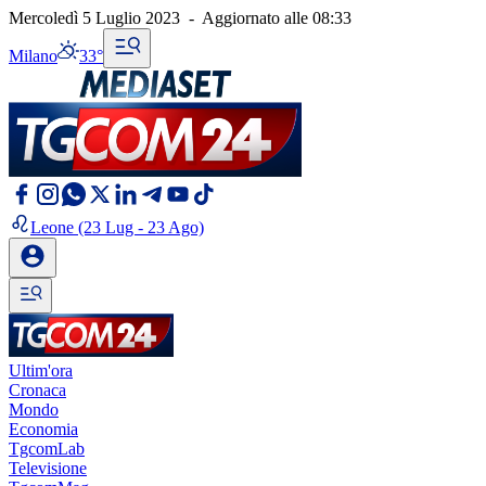
Mercoledì 5 Luglio 2023
-
Aggiornato alle
08:33
Milano
33°
Leone
(23 Lug - 23 Ago)
Ultim'ora
Cronaca
Mondo
Economia
TgcomLab
Televisione