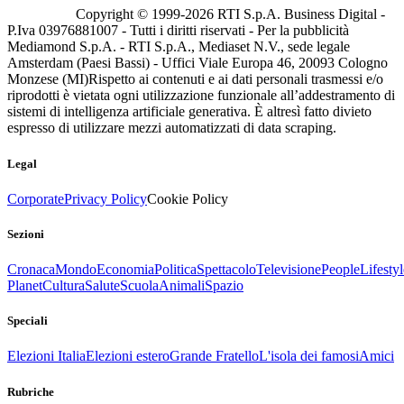
Copyright © 1999-
2026
RTI S.p.A. Business Digital -
P.Iva 03976881007 - Tutti i diritti riservati - Per la pubblicità
Mediamond S.p.A. - RTI S.p.A., Mediaset N.V., sede legale
Amsterdam (Paesi Bassi) - Uffici Viale Europa 46, 20093 Cologno
Monzese (MI)
Rispetto ai contenuti e ai dati personali trasmessi e/o
riprodotti è vietata ogni utilizzazione funzionale all’addestramento di
sistemi di intelligenza artificiale generativa. È altresì fatto divieto
espresso di utilizzare mezzi automatizzati di data scraping.
Legal
Corporate
Privacy Policy
Cookie Policy
Sezioni
Cronaca
Mondo
Economia
Politica
Spettacolo
Televisione
People
Lifestyl
Planet
Cultura
Salute
Scuola
Animali
Spazio
Speciali
Elezioni Italia
Elezioni estero
Grande Fratello
L'isola dei famosi
Amici
Rubriche