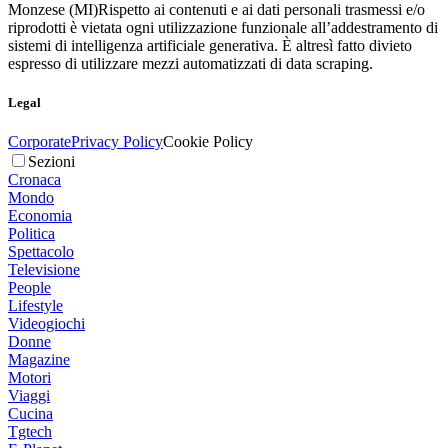
Monzese (MI)
Rispetto ai contenuti e ai dati personali trasmessi e/o
riprodotti è vietata ogni utilizzazione funzionale all’addestramento di
sistemi di intelligenza artificiale generativa. È altresì fatto divieto
espresso di utilizzare mezzi automatizzati di data scraping.
Legal
Corporate
Privacy Policy
Cookie Policy
Sezioni
Cronaca
Mondo
Economia
Politica
Spettacolo
Televisione
People
Lifestyle
Videogiochi
Donne
Magazine
Motori
Viaggi
Cucina
Tgtech