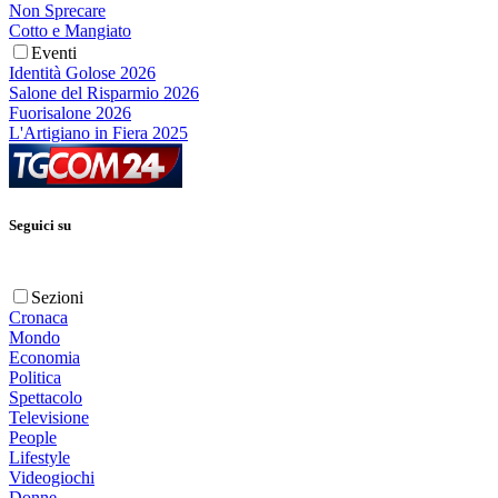
Non Sprecare
Cotto e Mangiato
Eventi
Identità Golose 2026
Salone del Risparmio 2026
Fuorisalone 2026
L'Artigiano in Fiera 2025
Seguici su
Sezioni
Cronaca
Mondo
Economia
Politica
Spettacolo
Televisione
People
Lifestyle
Videogiochi
Donne