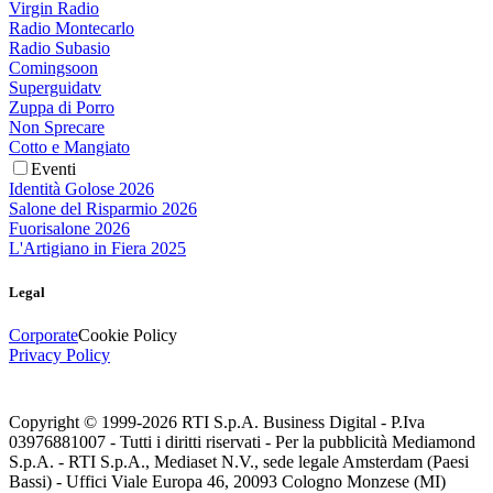
Virgin Radio
Radio Montecarlo
Radio Subasio
Comingsoon
Superguidatv
Zuppa di Porro
Non Sprecare
Cotto e Mangiato
Eventi
Identità Golose 2026
Salone del Risparmio 2026
Fuorisalone 2026
L'Artigiano in Fiera 2025
Legal
Corporate
Cookie Policy
Privacy Policy
Copyright © 1999-
2026
RTI S.p.A. Business Digital - P.Iva
03976881007 - Tutti i diritti riservati - Per la pubblicità Mediamond
S.p.A. - RTI S.p.A., Mediaset N.V., sede legale Amsterdam (Paesi
Bassi) - Uffici Viale Europa 46, 20093 Cologno Monzese (MI)