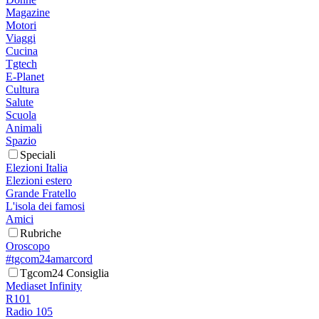
Magazine
Motori
Viaggi
Cucina
Tgtech
E-Planet
Cultura
Salute
Scuola
Animali
Spazio
Speciali
Elezioni Italia
Elezioni estero
Grande Fratello
L'isola dei famosi
Amici
Rubriche
Oroscopo
#tgcom24amarcord
Tgcom24 Consiglia
Mediaset Infinity
R101
Radio 105