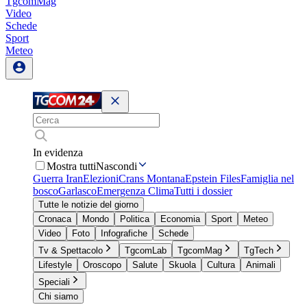
TgcomMag
Video
Schede
Sport
Meteo
In evidenza
Mostra tutti
Nascondi
Guerra Iran
Elezioni
Crans Montana
Epstein Files
Famiglia nel
bosco
Garlasco
Emergenza Clima
Tutti i dossier
Tutte le notizie del giorno
Cronaca
Mondo
Politica
Economia
Sport
Meteo
Video
Foto
Infografiche
Schede
Tv & Spettacolo
TgcomLab
TgcomMag
TgTech
Lifestyle
Oroscopo
Salute
Skuola
Cultura
Animali
Speciali
Chi siamo