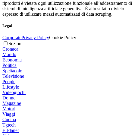
riprodotti è vietata ogni utilizzazione funzionale all’addestramento di
sistemi di intelligenza artificiale generativa. È altresì fatto divieto
espresso di utilizzare mezzi automatizzati di data scraping.
Legal
Corporate
Privacy Policy
Cookie Policy
Sezioni
Cronaca
Mondo
Economia
Politica
Spettacolo
Televisione
People
Lifestyle
Videogiochi
Donne
Magazine
Motori
Viaggi
Cucina
Tgtech
E-Planet