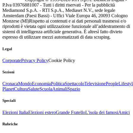
P.Iva 03976881007 - Tutti i diritti riservati - Per la pubblicità
Mediamond S.p.A. - RTI S.p.A., Mediaset N.V., sede legale
Amsterdam (Paesi Bassi) - Uffici Viale Europa 46, 20093 Cologno
Monzese (MI)
Rispetto ai contenuti e ai dati personali trasmessi e/o
riprodotti è vietata ogni utilizzazione funzionale all’addestramento di
sistemi di intelligenza artificiale generativa. È altresì fatto divieto
espresso di utilizzare mezzi automatizzati di data scraping.
Legal
Corporate
Privacy Policy
Cookie Policy
Sezioni
Cronaca
Mondo
Economia
Politica
Spettacolo
Televisione
People
Lifestyl
Planet
Cultura
Salute
Scuola
Animali
Spazio
Speciali
Elezioni Italia
Elezioni estero
Grande Fratello
L'isola dei famosi
Amici
Rubriche