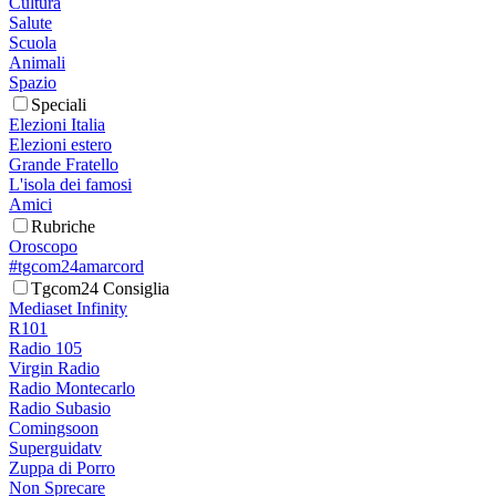
Cultura
Salute
Scuola
Animali
Spazio
Speciali
Elezioni Italia
Elezioni estero
Grande Fratello
L'isola dei famosi
Amici
Rubriche
Oroscopo
#tgcom24amarcord
Tgcom24 Consiglia
Mediaset Infinity
R101
Radio 105
Virgin Radio
Radio Montecarlo
Radio Subasio
Comingsoon
Superguidatv
Zuppa di Porro
Non Sprecare