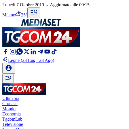
Lunedì 7 Ottobre 2019
-
Aggiornato alle
09:15
Milano
25°
Leone
(23 Lug - 23 Ago)
Ultim'ora
Cronaca
Mondo
Economia
TgcomLab
Televisione