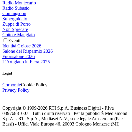
Radio Montecarlo
Radio Subasio
Comingsoon
Superguidatv
Zuppa di Porro
Non Sprecare
Cotto e Mangiato
Eventi
Identità Golose 2026
Salone del Risparmio 2026
Fuorisalone 2026
L'Artigiano in Fiera 2025
Legal
Corporate
Cookie Policy
Privacy Policy
Copyright © 1999-
2026
RTI S.p.A. Business Digital - P.Iva
03976881007 - Tutti i diritti riservati - Per la pubblicità Mediamond
S.p.A. - RTI S.p.A., Mediaset N.V., sede legale Amsterdam (Paesi
Bassi) - Uffici Viale Europa 46, 20093 Cologno Monzese (MI)