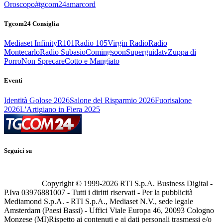
Oroscopo
#tgcom24amarcord
Tgcom24 Consiglia
Mediaset Infinity
R101
Radio 105
Virgin Radio
Radio
Montecarlo
Radio Subasio
Comingsoon
Superguidatv
Zuppa di
Porro
Non Sprecare
Cotto e Mangiato
Eventi
Identità Golose 2026
Salone del Risparmio 2026
Fuorisalone
2026
L'Artigiano in Fiera 2025
Seguici su
Copyright © 1999-
2026
RTI S.p.A. Business Digital -
P.Iva 03976881007 - Tutti i diritti riservati - Per la pubblicità
Mediamond S.p.A. - RTI S.p.A., Mediaset N.V., sede legale
Amsterdam (Paesi Bassi) - Uffici Viale Europa 46, 20093 Cologno
Monzese (MI)
Rispetto ai contenuti e ai dati personali trasmessi e/o