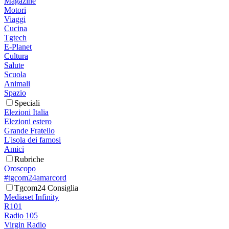
Magazine
Motori
Viaggi
Cucina
Tgtech
E-Planet
Cultura
Salute
Scuola
Animali
Spazio
Speciali
Elezioni Italia
Elezioni estero
Grande Fratello
L'isola dei famosi
Amici
Rubriche
Oroscopo
#tgcom24amarcord
Tgcom24 Consiglia
Mediaset Infinity
R101
Radio 105
Virgin Radio