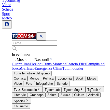
TgcomMag
Video
Schede
Sport
Meteo
In evidenza
Mostra tutti
Nascondi
Guerra Iran
Elezioni
Crans Montana
Epstein Files
Famiglia nel
bosco
Garlasco
Emergenza Clima
Tutti i dossier
Tutte le notizie del giorno
Cronaca
Mondo
Politica
Economia
Sport
Meteo
Video
Foto
Infografiche
Schede
Tv & Spettacolo
TgcomLab
TgcomMag
TgTech
Lifestyle
Oroscopo
Salute
Skuola
Cultura
Animali
Speciali
Chi siamo