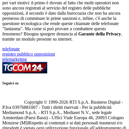
per vari motivi: il primo è dovuto al fatto che molti operatori non
sono ancora registrati al servizio del registro delle pubbliche
opposizioni, il secondo è dato dalla burocrazia che non ha ancora
permesso di comminare le prime sanzioni e, infine, c'è anche la
questione tecnologica che rende queste chiamate delle telefonate
"fantasma". Ma come si può provare a combattere questo
fenomeno? Bisogna sporgere denuncia al
Garante della Privacy
,
tramite un modulo presente su internet.
telefonate
registro pubblico opposizioni
telemarketing
Seguici su
Copyright © 1999-
2026
RTI S.p.A. Business Digital -
P.Iva 03976881007 - Tutti i diritti riservati - Per la pubblicità
Mediamond S.p.A. - RTI S.p.A., Mediaset N.V., sede legale
Amsterdam (Paesi Bassi) - Uffici Viale Europa 46, 20093 Cologno
Monzese (MI)
Rispetto ai contenuti e ai dati personali trasmessi e/o
riprodotti è vietata ogni utilizzazione funzionale all’addestramento di