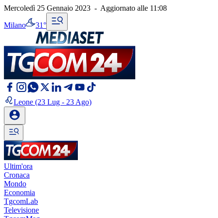
Mercoledì 25 Gennaio 2023
-
Aggiornato alle
11:08
Milano
31°
Leone
(23 Lug - 23 Ago)
Ultim'ora
Cronaca
Mondo
Economia
TgcomLab
Televisione