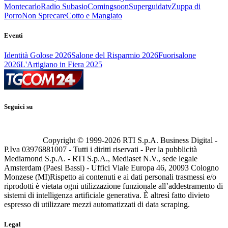
Montecarlo
Radio Subasio
Comingsoon
Superguidatv
Zuppa di
Porro
Non Sprecare
Cotto e Mangiato
Eventi
Identità Golose 2026
Salone del Risparmio 2026
Fuorisalone
2026
L'Artigiano in Fiera 2025
Seguici su
Copyright © 1999-
2026
RTI S.p.A. Business Digital -
P.Iva 03976881007 - Tutti i diritti riservati - Per la pubblicità
Mediamond S.p.A. - RTI S.p.A., Mediaset N.V., sede legale
Amsterdam (Paesi Bassi) - Uffici Viale Europa 46, 20093 Cologno
Monzese (MI)
Rispetto ai contenuti e ai dati personali trasmessi e/o
riprodotti è vietata ogni utilizzazione funzionale all’addestramento di
sistemi di intelligenza artificiale generativa. È altresì fatto divieto
espresso di utilizzare mezzi automatizzati di data scraping.
Legal