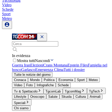
TgcomMag
Video
Schede
Sport
Meteo
In evidenza
Mostra tutti
Nascondi
Guerra Iran
Elezioni
Crans Montana
Epstein Files
Famiglia nel
bosco
Garlasco
Emergenza Clima
Tutti i dossier
Tutte le notizie del giorno
Cronaca
Mondo
Politica
Economia
Sport
Meteo
Video
Foto
Infografiche
Schede
Tv & Spettacolo
TgcomLab
TgcomMag
TgTech
Lifestyle
Oroscopo
Salute
Skuola
Cultura
Animali
Speciali
Chi siamo