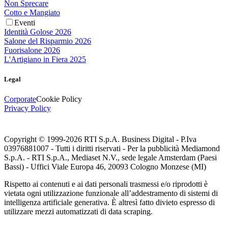
Non Sprecare
Cotto e Mangiato
Eventi
Identità Golose 2026
Salone del Risparmio 2026
Fuorisalone 2026
L'Artigiano in Fiera 2025
Legal
Corporate
Cookie Policy
Privacy Policy
Copyright © 1999-
2026
RTI S.p.A. Business Digital - P.Iva
03976881007 - Tutti i diritti riservati - Per la pubblicità Mediamond
S.p.A. - RTI S.p.A., Mediaset N.V., sede legale Amsterdam (Paesi
Bassi) - Uffici Viale Europa 46, 20093 Cologno Monzese (MI)
Rispetto ai contenuti e ai dati personali trasmessi e/o riprodotti è
vietata ogni utilizzazione funzionale all’addestramento di sistemi di
intelligenza artificiale generativa. È altresì fatto divieto espresso di
utilizzare mezzi automatizzati di data scraping.