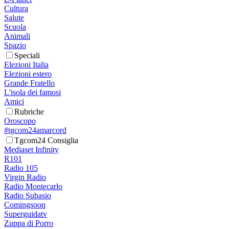
Cultura
Salute
Scuola
Animali
Spazio
Speciali
Elezioni Italia
Elezioni estero
Grande Fratello
L'isola dei famosi
Amici
Rubriche
Oroscopo
#tgcom24amarcord
Tgcom24 Consiglia
Mediaset Infinity
R101
Radio 105
Virgin Radio
Radio Montecarlo
Radio Subasio
Comingsoon
Superguidatv
Zuppa di Porro