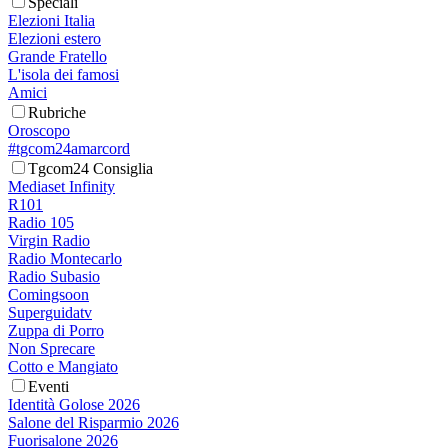
Speciali
Elezioni Italia
Elezioni estero
Grande Fratello
L'isola dei famosi
Amici
Rubriche
Oroscopo
#tgcom24amarcord
Tgcom24 Consiglia
Mediaset Infinity
R101
Radio 105
Virgin Radio
Radio Montecarlo
Radio Subasio
Comingsoon
Superguidatv
Zuppa di Porro
Non Sprecare
Cotto e Mangiato
Eventi
Identità Golose 2026
Salone del Risparmio 2026
Fuorisalone 2026