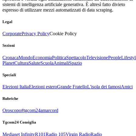
sistemi di intelligenza artificiale generativa. È altresì fatto divieto
espresso di utilizzare mezzi automatizzati di data scraping.
Legal
Corporate
Privacy Policy
Cookie Policy
Sezioni
Cronaca
Mondo
Economia
Politica
Spettacolo
Televisione
People
Lifestyl
Planet
Cultura
Salute
Scuola
Animali
Spazio
Speciali
Elezioni Italia
Elezioni estero
Grande Fratello
L'isola dei famosi
Amici
Rubriche
Oroscopo
#tgcom24amarcord
Tgcom24 Consiglia
Mediaset Infinity
R101
Radio 105
Virgin Radio
Radio