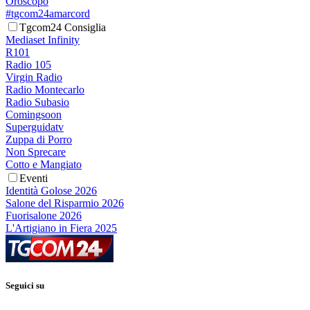
Oroscopo
#tgcom24amarcord
Tgcom24 Consiglia
Mediaset Infinity
R101
Radio 105
Virgin Radio
Radio Montecarlo
Radio Subasio
Comingsoon
Superguidatv
Zuppa di Porro
Non Sprecare
Cotto e Mangiato
Eventi
Identità Golose 2026
Salone del Risparmio 2026
Fuorisalone 2026
L'Artigiano in Fiera 2025
Seguici su