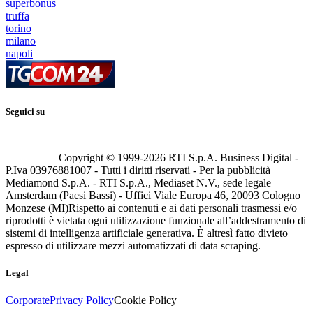
superbonus
truffa
torino
milano
napoli
Seguici su
Copyright © 1999-
2026
RTI S.p.A. Business Digital -
P.Iva 03976881007 - Tutti i diritti riservati - Per la pubblicità
Mediamond S.p.A. - RTI S.p.A., Mediaset N.V., sede legale
Amsterdam (Paesi Bassi) - Uffici Viale Europa 46, 20093 Cologno
Monzese (MI)
Rispetto ai contenuti e ai dati personali trasmessi e/o
riprodotti è vietata ogni utilizzazione funzionale all’addestramento di
sistemi di intelligenza artificiale generativa. È altresì fatto divieto
espresso di utilizzare mezzi automatizzati di data scraping.
Legal
Corporate
Privacy Policy
Cookie Policy