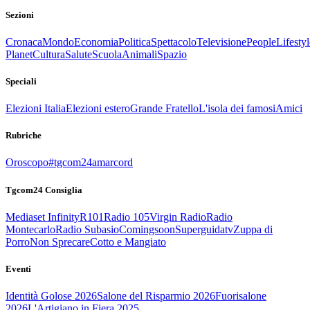
Sezioni
Cronaca
Mondo
Economia
Politica
Spettacolo
Televisione
People
Lifestyl
Planet
Cultura
Salute
Scuola
Animali
Spazio
Speciali
Elezioni Italia
Elezioni estero
Grande Fratello
L'isola dei famosi
Amici
Rubriche
Oroscopo
#tgcom24amarcord
Tgcom24 Consiglia
Mediaset Infinity
R101
Radio 105
Virgin Radio
Radio
Montecarlo
Radio Subasio
Comingsoon
Superguidatv
Zuppa di
Porro
Non Sprecare
Cotto e Mangiato
Eventi
Identità Golose 2026
Salone del Risparmio 2026
Fuorisalone
2026
L'Artigiano in Fiera 2025