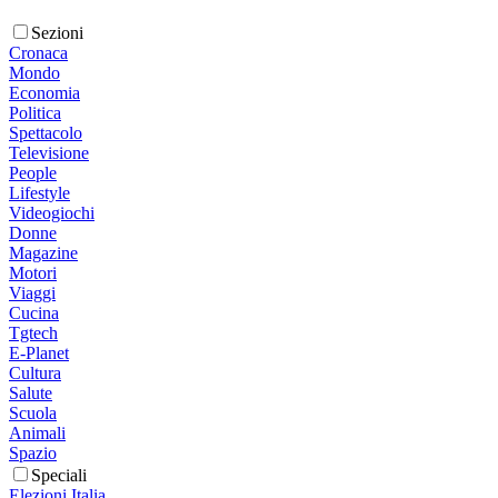
Sezioni
Cronaca
Mondo
Economia
Politica
Spettacolo
Televisione
People
Lifestyle
Videogiochi
Donne
Magazine
Motori
Viaggi
Cucina
Tgtech
E-Planet
Cultura
Salute
Scuola
Animali
Spazio
Speciali
Elezioni Italia