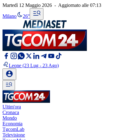
Martedì 12 Maggio 2026
-
Aggiornato alle
07:13
Milano
26°
Leone
(23 Lug - 23 Ago)
Ultim'ora
Cronaca
Mondo
Economia
TgcomLab
Televisione