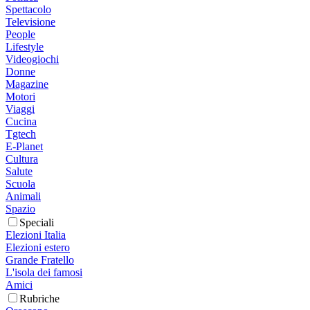
Spettacolo
Televisione
People
Lifestyle
Videogiochi
Donne
Magazine
Motori
Viaggi
Cucina
Tgtech
E-Planet
Cultura
Salute
Scuola
Animali
Spazio
Speciali
Elezioni Italia
Elezioni estero
Grande Fratello
L'isola dei famosi
Amici
Rubriche