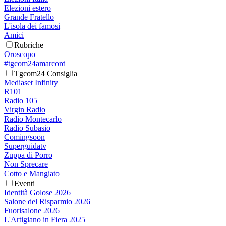
Elezioni estero
Grande Fratello
L'isola dei famosi
Amici
Rubriche
Oroscopo
#tgcom24amarcord
Tgcom24 Consiglia
Mediaset Infinity
R101
Radio 105
Virgin Radio
Radio Montecarlo
Radio Subasio
Comingsoon
Superguidatv
Zuppa di Porro
Non Sprecare
Cotto e Mangiato
Eventi
Identità Golose 2026
Salone del Risparmio 2026
Fuorisalone 2026
L'Artigiano in Fiera 2025