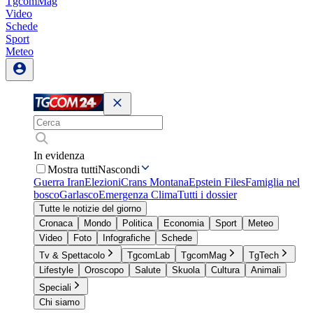
TgcomMag
Video
Schede
Sport
Meteo
In evidenza
Mostra tutti
Nascondi
Guerra Iran
Elezioni
Crans Montana
Epstein Files
Famiglia nel
bosco
Garlasco
Emergenza Clima
Tutti i dossier
Tutte le notizie del giorno
Cronaca
Mondo
Politica
Economia
Sport
Meteo
Video
Foto
Infografiche
Schede
Tv & Spettacolo
TgcomLab
TgcomMag
TgTech
Lifestyle
Oroscopo
Salute
Skuola
Cultura
Animali
Speciali
Chi siamo