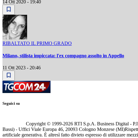
14 Ott 2020 - 19:40
RIBALTATO IL PRIMO GRADO
Milano, stilista impiccata: l'ex compagno assolto in Appello
11 Ott 2023 - 20:46
Seguici su
Copyright © 1999-
2026
RTI S.p.A. Business Digital - P.I
Bassi) - Uffici Viale Europa 46, 20093 Cologno Monzese (MI)
Rispett
artificiale generativa. È altresì fatto divieto espresso di utilizzare mez