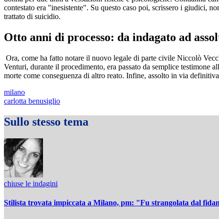
contestato era "inesistente". Su questo caso poi, scrissero i giudici, n
trattato di suicidio.
Otto anni di processo: da indagato ad assol
Ora, come ha fatto notare il nuovo legale di parte civile Niccolò Vecchi
Venturi, durante il procedimento, era passato da semplice testimone all
morte come conseguenza di altro reato. Infine, assolto in via definitiv
milano
carlotta benusiglio
Sullo stesso tema
chiuse le indagini
Stilista trovata impiccata a Milano, pm: "Fu strangolata dal fida