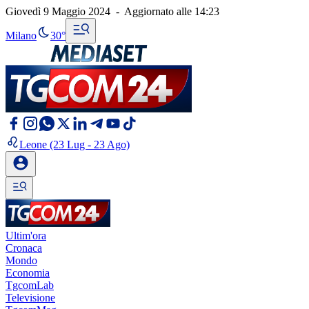
Giovedì 9 Maggio 2024
-
Aggiornato alle
14:23
Milano
30°
Leone
(23 Lug - 23 Ago)
Ultim'ora
Cronaca
Mondo
Economia
TgcomLab
Televisione