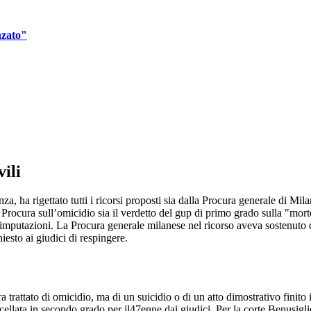
nzato"
vili
 ha rigettato tutti i ricorsi proposti sia dalla Procura generale di Milano 
la Procura sull’omicidio sia il verdetto del gup di primo grado sulla "mo
 le imputazioni. La Procura generale milanese nel ricorso aveva sostenuto
iesto ai giudici di respingere.
trattato di omicidio, ma di un suicidio o di un atto dimostrativo finito
lata in secondo grado per il47enne dai giudici. Per la corte Benusiglio 