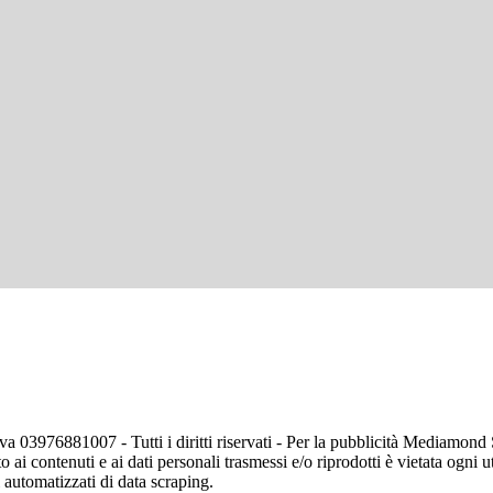
va 03976881007 - Tutti i diritti riservati - Per la pubblicità Mediamon
o ai contenuti e ai dati personali trasmessi e/o riprodotti è vietata ogni 
zi automatizzati di data scraping.