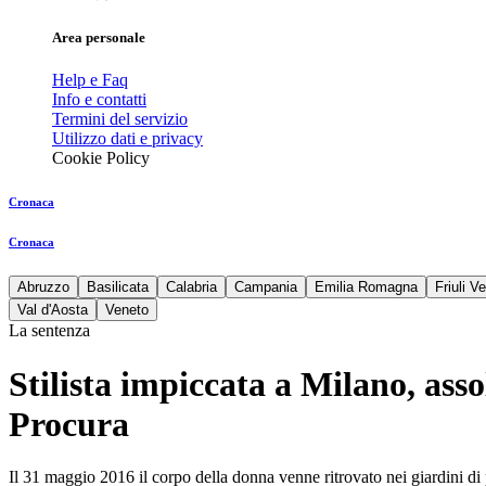
Area personale
Help e Faq
Info e contatti
Termini del servizio
Utilizzo dati e privacy
Cookie Policy
Cronaca
Cronaca
Abruzzo
Basilicata
Calabria
Campania
Emilia Romagna
Friuli V
Val d'Aosta
Veneto
La sentenza
Stilista impiccata a Milano, asso
Procura
Il 31 maggio 2016 il corpo della donna venne ritrovato nei giardini d