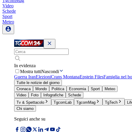
TgcomMag
Video
Schede
Sport
Meteo
In evidenza
Mostra tutti
Nascondi
Guerra Iran
Elezioni
Crans Montana
Epstein Files
Famiglia nel b
Tutte le notizie del giorno
Cronaca
Mondo
Politica
Economia
Sport
Meteo
Video
Foto
Infografiche
Schede
Tv & Spettacolo
TgcomLab
TgcomMag
TgTech
Lif
Chi siamo
Seguici anche su