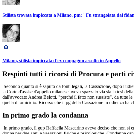
Stilista trovata impiccata a Milano, pm: "Fu strangolata dal fida
Milano, stilista impiccata: l'ex compagno assolto in Appello
Respinti tutti i ricorsi di Procura e parti ci
Secondo quanto si è saputo da fonti legali, la Cassazione, dopo l'udienza,
la Corte d'assise d'appello milanese aveva spazzato via sia la tesi del
dall'avvocato Andrea Belotti, "perché il fatto non sussiste", da tutte
quella di omicidio. Ricorso che il pg della Cassazione in udienza ha ch
In primo grado la condanna
In primo grado, il gup Raffaella Mascarino aveva deciso che non si era 
donna per due anni a vessazioni fisiche e psicologiche. Condanna cancel