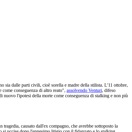
sia dalle parti civili, cioè sorella e madre della stilista. L'11 ottobre,
rte come conseguenza di altro reato",
assolvendo Venturi
, difeso
 di nuovo l'ipotesi della morte come conseguenza di stalking e non più
 in tragedia, causato dall'ex compagno, che avrebbe sottoposto la
si uccise dopo l'ennesimo litigio con il fidanzato e lo stalking