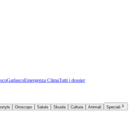
osco
Garlasco
Emergenza Clima
Tutti i dossier
estyle
Oroscopo
Salute
Skuola
Cultura
Animali
Speciali