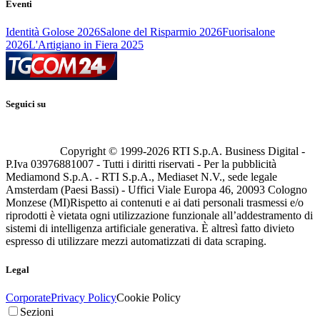
Eventi
Identità Golose 2026
Salone del Risparmio 2026
Fuorisalone
2026
L'Artigiano in Fiera 2025
Seguici su
Copyright © 1999-
2026
RTI S.p.A. Business Digital -
P.Iva 03976881007 - Tutti i diritti riservati - Per la pubblicità
Mediamond S.p.A. - RTI S.p.A., Mediaset N.V., sede legale
Amsterdam (Paesi Bassi) - Uffici Viale Europa 46, 20093 Cologno
Monzese (MI)
Rispetto ai contenuti e ai dati personali trasmessi e/o
riprodotti è vietata ogni utilizzazione funzionale all’addestramento di
sistemi di intelligenza artificiale generativa. È altresì fatto divieto
espresso di utilizzare mezzi automatizzati di data scraping.
Legal
Corporate
Privacy Policy
Cookie Policy
Sezioni