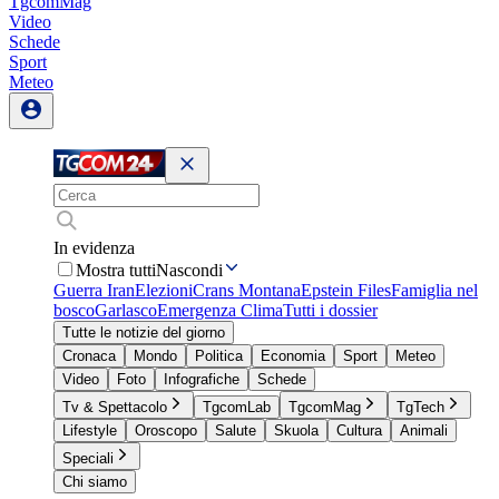
TgcomMag
Video
Schede
Sport
Meteo
In evidenza
Mostra tutti
Nascondi
Guerra Iran
Elezioni
Crans Montana
Epstein Files
Famiglia nel
bosco
Garlasco
Emergenza Clima
Tutti i dossier
Tutte le notizie del giorno
Cronaca
Mondo
Politica
Economia
Sport
Meteo
Video
Foto
Infografiche
Schede
Tv & Spettacolo
TgcomLab
TgcomMag
TgTech
Lifestyle
Oroscopo
Salute
Skuola
Cultura
Animali
Speciali
Chi siamo