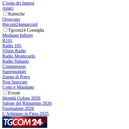
L'isola dei famosi
Amici
Rubriche
Oroscopo
#tgcom24amarcord
Tgcom24 Consiglia
Mediaset Infinity
R101
Radio 105
Virgin Radio
Radio Montecarlo
Radio Subasio
Comingsoon
Superguidatv
Zuppa di Porro
Non Sprecare
Cotto e Mangiato
Eventi
Identità Golose 2026
Salone del Risparmio 2026
Fuorisalone 2026
L'Artigiano in Fiera 2025