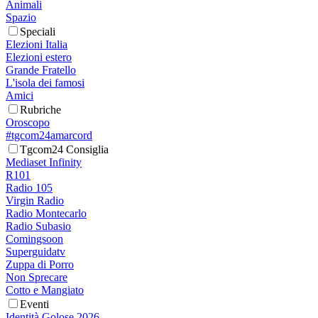
Animali
Spazio
Speciali
Elezioni Italia
Elezioni estero
Grande Fratello
L'isola dei famosi
Amici
Rubriche
Oroscopo
#tgcom24amarcord
Tgcom24 Consiglia
Mediaset Infinity
R101
Radio 105
Virgin Radio
Radio Montecarlo
Radio Subasio
Comingsoon
Superguidatv
Zuppa di Porro
Non Sprecare
Cotto e Mangiato
Eventi
Identità Golose 2026