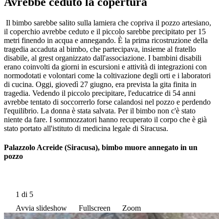
Avrebbe ceduto la copertura
Il bimbo sarebbe salito sulla lamiera che copriva il pozzo artesiano,
il coperchio avrebbe ceduto e il piccolo sarebbe precipitato per 15
metri finendo in acqua e annegando. È la prima ricostruzione della
tragedia accaduta al bimbo, che partecipava, insieme al fratello
disabile, al grest organizzato dall'associazione. I bambini disabili
erano coinvolti da giorni in escursioni e attività di integrazioni con
normodotati e volontari come la coltivazione degli orti e i laboratori
di cucina. Oggi, giovedì 27 giugno, era prevista la gita finita in
tragedia. Vedendo il piccolo precipitare, l'educatrice di 54 anni
avrebbe tentato di soccorrerlo forse calandosi nel pozzo e perdendo
l'equilibrio. La donna è stata salvata. Per il bimbo non c'è stato
niente da fare. I sommozzatori hanno recuperato il corpo che è già
stato portato all'istituto di medicina legale di Siracusa.
Palazzolo Acreide (Siracusa), bimbo muore annegato in un
pozzo
1
di 5
Avvia slideshow
Fullscreen
Zoom