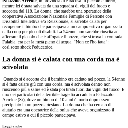
Palazzolo Acreide
, in provincia di Siracusa. Il piccolo è morto,
mentre lei è stata salvata da una squadra di vigili del fuoco e
soccorsa dal 118. La donna, che sarebbe una operatrice della
cooperativa Associazione Nazionale Famiglie di Persone con
Disabilità Intellettiva e/o Relazionale, si sarebbe calata per
recuperare il bimbo che partecipava a un campo estivo organizzato
dalla coop per piccoli disabili. La 54enne non sarebbe riuscita ad
afferrare il piccolo che è affogato: il pozzo, che si trova in contrada
Falabia, era per la metà pieno di acqua. "Non ce l'ho fatta":
così sotto shock l'educatrice.
La donna si è calata con una corda ma è
scivolata
Quando si è accorta che il bambino era caduto nel pozzo, la 54enne
si è fatta calare giù con una corda, ma è scivolata dentro non
riuscendo più a salire ed è stata poi tirata fuori dai vigili del fuoco. E'
uno dei particolari della terribile tragedia accaduta a Palazzolo
Acreide (Sr), dove un bimbo di 10 anni è morto dopo essere
precipitato in un pozzo artesiano. La donna che ha cercato di
aiutarlo era una operatrice della onlus che aveva organizzato il
campo estivo a cui il piccolo partecipava.
Leggi anche