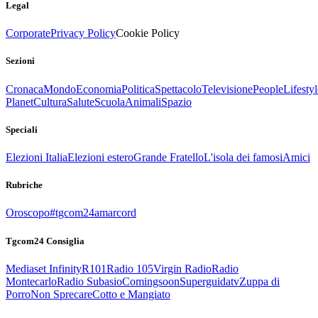
Legal
Corporate
Privacy Policy
Cookie Policy
Sezioni
Cronaca
Mondo
Economia
Politica
Spettacolo
Televisione
People
Lifestyl
Planet
Cultura
Salute
Scuola
Animali
Spazio
Speciali
Elezioni Italia
Elezioni estero
Grande Fratello
L'isola dei famosi
Amici
Rubriche
Oroscopo
#tgcom24amarcord
Tgcom24 Consiglia
Mediaset Infinity
R101
Radio 105
Virgin Radio
Radio
Montecarlo
Radio Subasio
Comingsoon
Superguidatv
Zuppa di
Porro
Non Sprecare
Cotto e Mangiato