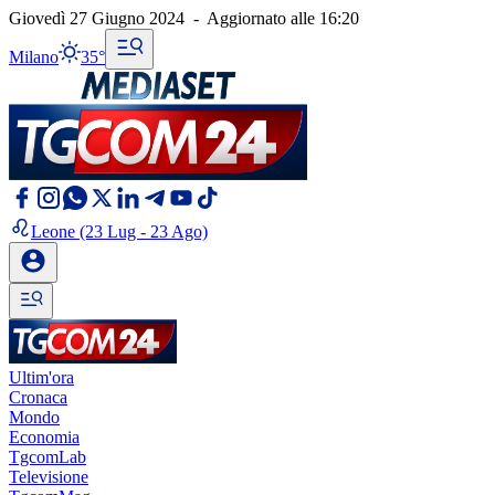
Giovedì 27 Giugno 2024
-
Aggiornato alle
16:20
Milano
35°
Leone
(23 Lug - 23 Ago)
Ultim'ora
Cronaca
Mondo
Economia
TgcomLab
Televisione