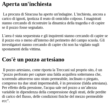
Aperta un'inchiesta
La procura di Siracusa ha aperto un'indagine. L'inchiesta, ancora a
carico di ignoti, ipotizza il reato di omicidio colposo. I magistrati
stanno cercando di ricostruire la dinamica della tragedia e di capire
se il pozzo fosse segnalato.
L'area è stata sequestrata e gli inquirenti stanno cercando di capire se
il pozzo era o meno all'interno del perimetro del campo scuola. Gli
investigatori stanno cercando di capire chi non ha vigilato sugli
spostamenti della vittima.
Cos'è un pozzo artesiano
Il pozzo artesiano, come riporta la Treccani sul proprio sito, è un
"pozzo perforato per captare una falda acquifera sotterranea che,
scorrendo attraverso uno strato permeabile, inclinato o piegato,
compreso tra due strati impermeabili, è in pressione (falda artesiana).
Per effetto della pressione, l'acqua sale nel pozzo a un’altezza
variabile in dipendenza della compressione degli strati, delle perdite
di carico del flusso, delle condizioni fisiche del mezzo permeabile
ecc".