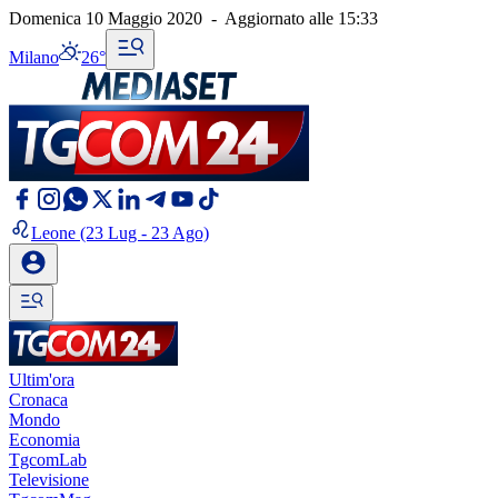
Domenica 10 Maggio 2020
-
Aggiornato alle
15:33
Milano
26°
Leone
(23 Lug - 23 Ago)
Ultim'ora
Cronaca
Mondo
Economia
TgcomLab
Televisione