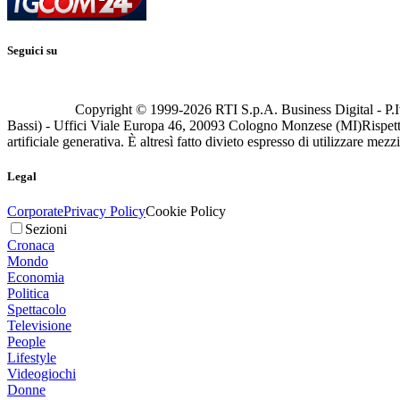
Seguici su
Copyright © 1999-
2026
RTI S.p.A. Business Digital - P.I
Bassi) - Uffici Viale Europa 46, 20093 Cologno Monzese (MI)
Rispett
artificiale generativa. È altresì fatto divieto espresso di utilizzare mez
Legal
Corporate
Privacy Policy
Cookie Policy
Sezioni
Cronaca
Mondo
Economia
Politica
Spettacolo
Televisione
People
Lifestyle
Videogiochi
Donne