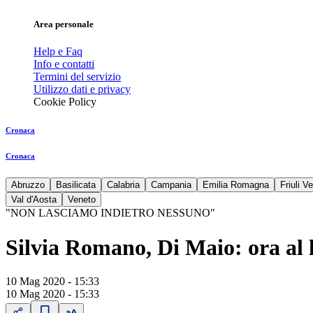
Area personale
Help e Faq
Info e contatti
Termini del servizio
Utilizzo dati e privacy
Cookie Policy
Cronaca
Cronaca
Abruzzo
Basilicata
Calabria
Campania
Emilia Romagna
Friuli V
Val d'Aosta
Veneto
"NON LASCIAMO INDIETRO NESSUNO"
Silvia Romano, Di Maio: ora al la
10 Mag 2020 - 15:33
10 Mag 2020 - 15:33