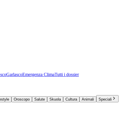
osco
Garlasco
Emergenza Clima
Tutti i dossier
estyle
Oroscopo
Salute
Skuola
Cultura
Animali
Speciali