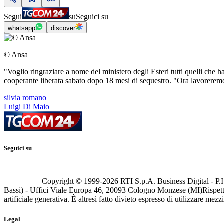
Segui
su
Seguici su
whatsapp
discover
© Ansa
"Voglio ringraziare a nome del ministero degli Esteri tutti quelli che 
cooperante liberata sabato dopo 18 mesi di sequestro. "Ora lavoreremo per 
silvia romano
Luigi Di Maio
Seguici su
Copyright © 1999-
2026
RTI S.p.A. Business Digital - P.I
Bassi) - Uffici Viale Europa 46, 20093 Cologno Monzese (MI)
Rispett
artificiale generativa. È altresì fatto divieto espresso di utilizzare mez
Legal