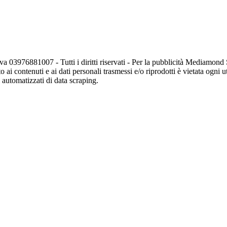
va 03976881007 - Tutti i diritti riservati - Per la pubblicità Mediamon
o ai contenuti e ai dati personali trasmessi e/o riprodotti è vietata ogni 
zi automatizzati di data scraping.