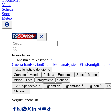
TgcomMag
Video
Schede
Sport
Meteo
In evidenza
Mostra tutti
Nascondi
Guerra Iran
Elezioni
Crans Montana
Epstein Files
Famiglia nel b
Tutte le notizie del giorno
Cronaca
Mondo
Politica
Economia
Sport
Meteo
Video
Foto
Infografiche
Schede
Tv & Spettacolo
TgcomLab
TgcomMag
TgTech
Lif
Chi siamo
Seguici anche su