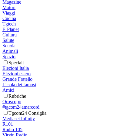
Magazine
Motori
Viaggi
Cucina
Tgtech
E-Planet
Cultura
Salute
Scuola
Animali
Spazio
Speciali
Elezioni Italia
Elezioni estero
Grande Fratello
L'isola dei famosi
Amici
Rubriche
Oroscopo
#tgcom24amarcord
Tgcom24 Consiglia
Mediaset Infinity
R101
Radio 105
Virgin Radio