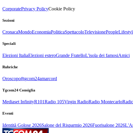
Corporate
Privacy Policy
Cookie Policy
Sezioni
Cronaca
Mondo
Economia
Politica
Spettacolo
Televisione
People
Lifestyl
Speciali
Elezioni Italia
Elezioni estero
Grande Fratello
L'isola dei famosi
Amici
Rubriche
Oroscopo
#tgcom24amarcord
Tgcom24 Consiglia
Mediaset Infinity
R101
Radio 105
Virgin Radio
Radio Montecarlo
Radio
Eventi
Identità Golose 2026
Salone del Risparmio 2026
Fuorisalone 2026
L'Ar