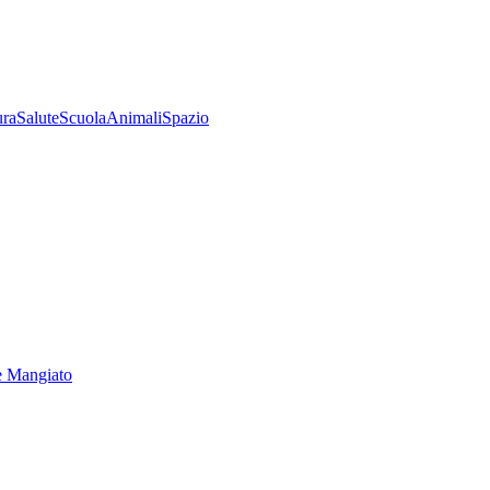
ura
Salute
Scuola
Animali
Spazio
e Mangiato