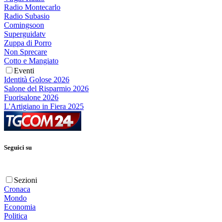
Radio Montecarlo
Radio Subasio
Comingsoon
Superguidatv
Zuppa di Porro
Non Sprecare
Cotto e Mangiato
Eventi
Identità Golose 2026
Salone del Risparmio 2026
Fuorisalone 2026
L'Artigiano in Fiera 2025
Seguici su
Sezioni
Cronaca
Mondo
Economia
Politica