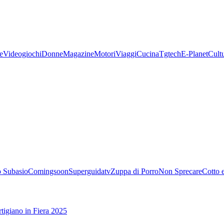
e
Videogiochi
Donne
Magazine
Motori
Viaggi
Cucina
Tgtech
E-Planet
Cult
 Subasio
Comingsoon
Superguidatv
Zuppa di Porro
Non Sprecare
Cotto 
tigiano in Fiera 2025