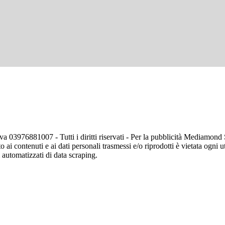
va 03976881007 - Tutti i diritti riservati - Per la pubblicità Mediamon
o ai contenuti e ai dati personali trasmessi e/o riprodotti è vietata ogni 
zi automatizzati di data scraping.