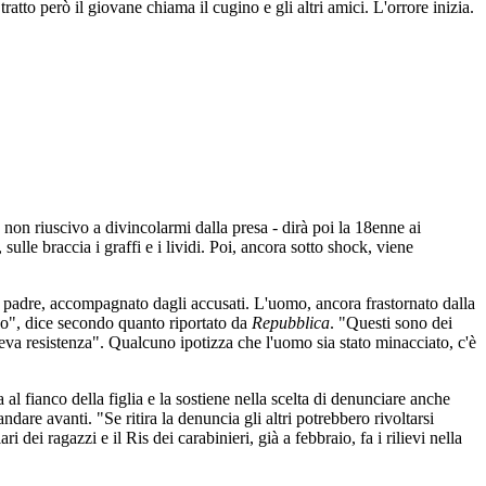
atto però il giovane chiama il cugino e gli altri amici. L'orrore inizia.
. non riuscivo a divincolarmi dalla presa - dirà poi la 18enne ai
ulle braccia i graffi e i lividi. Poi, ancora sotto shock, viene
 padre, accompagnato dagli accusati. L'uomo, ancora frastornato dalla
ndo", dice secondo quanto riportato da
Repubblica
. "Questi sono dei
faceva resistenza". Qualcuno ipotizza che l'uomo sia stato minacciato, c'è
l fianco della figlia e la sostiene nella scelta di denunciare anche
ndare avanti. "Se ritira la denuncia gli altri potrebbero rivoltarsi
 dei ragazzi e il Ris dei carabinieri, già a febbraio, fa i rilievi nella