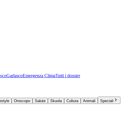
osco
Garlasco
Emergenza Clima
Tutti i dossier
estyle
Oroscopo
Salute
Skuola
Cultura
Animali
Speciali