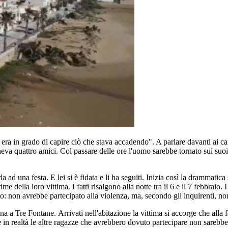
n era in grado di capire ciò che stava accadendo". A parlare davanti ai ca
eva quattro amici. Col passare delle ore l'uomo sarebbe tornato sui suoi pa
a ad una festa. E lei si è fidata e li ha seguiti. Inizia così la drammatica
me della loro vittima. I fatti risalgono alla notte tra il 6 e il 7 febbraio. 
lto: non avrebbe partecipato alla violenza, ma, secondo gli inquirenti, n
a Tre Fontane. Arrivati nell'abitazione la vittima si accorge che alla fes
e in realtà le altre ragazze che avrebbero dovuto partecipare non sarebb