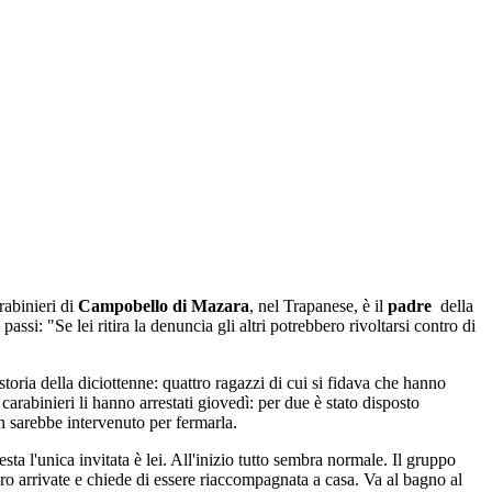
rabinieri di
Campobello di Mazara
, nel Trapanese, è il
padre
della
ssi: "Se lei ritira la denuncia gli altri potrebbero rivoltarsi contro di
 storia della diciottenne: quattro ragazzi di cui si fidava che hanno
I carabinieri li hanno arrestati giovedì: per due è stato disposto
on sarebbe intervenuto per fermarla.
ta l'unica invitata è lei. All'inizio tutto sembra normale. Il gruppo
ero arrivate e chiede di essere riaccompagnata a casa. Va al bagno al