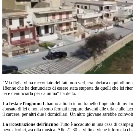
"Mia figlia vi ha raccontato dei fatti non veri, era ubriaca e quindi no
18enne che ha denunciato di essere stata stuprata da quelli che lei riten
lei e denunciarla per calunnia" ha detto.
La festa e l'inganno
L'hanno attirata in un tranello fingendo di invitarl
abusato di lei e non si sono fermati neppure davanti alle urla e alle lacri
il carcere, per altri due i domiciliari. Un altro giovane sarebbe coinvo
La ricostruzione dell'incubo
Tutto è accaduto in una casa di campagna 
beve alcolici, ascolta musica. Alle 21.30 la vittima viene informata ch