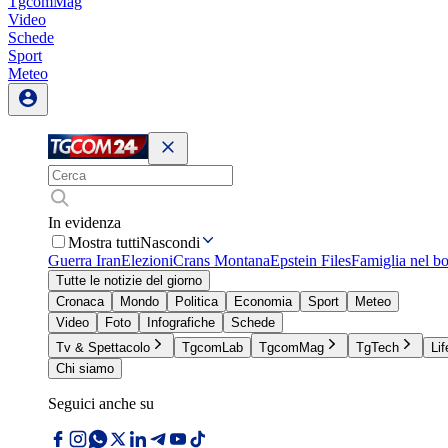
TgcomMag
Video
Schede
Sport
Meteo
In evidenza
Mostra tutti
Nascondi
Guerra Iran
Elezioni
Crans Montana
Epstein Files
Famiglia nel b
Tutte le notizie del giorno
Cronaca
Mondo
Politica
Economia
Sport
Meteo
Video
Foto
Infografiche
Schede
Tv & Spettacolo
TgcomLab
TgcomMag
TgTech
Lif
Chi siamo
Seguici anche su