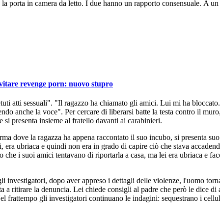
 la porta in camera da letto. I due hanno un rapporto consensuale. A un tr
evitare revenge porn: nuovo stupro
tuti atti sessuali". "Il ragazzo ha chiamato gli amici. Lui mi ha bloccato
do anche la voce". Per cercare di liberarsi batte la testa contro il muro, s
si presenta insieme al fratello davanti ai carabinieri.
ma dove la ragazza ha appena raccontato il suo incubo, si presenta suo
veri, era ubriaca e quindi non era in grado di capire ciò che stava accade
tto che i suoi amici tentavano di riportarla a casa, ma lei era ubriaca e 
nvestigatori, dopo aver appreso i dettagli delle violenze, l'uomo torna a
 a ritirare la denuncia. Lei chiede consigli al padre che però le dice di a
 frattempo gli investigatori continuano le indagini: sequestrano i cellulari