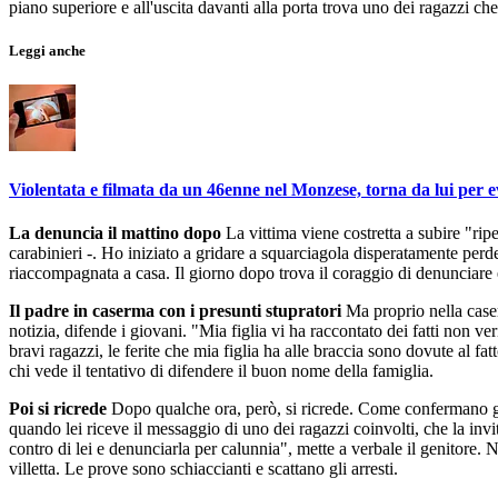
piano superiore e all'uscita davanti alla porta trova uno dei ragazzi che
Leggi anche
Violentata e filmata da un 46enne nel Monzese, torna da lui per 
La denuncia il mattino dopo
La vittima viene costretta a subire "ripe
carabinieri -. Ho iniziato a gridare a squarciagola disperatamente perden
riaccompagnata a casa. Il giorno dopo trova il coraggio di denunciare e 
Il padre in caserma con i presunti stupratori
Ma proprio nella caser
notizia, difende i giovani. "Mia figlia vi ha raccontato dei fatti non 
bravi ragazzi, le ferite che mia figlia ha alle braccia sono dovute al fa
chi vede il tentativo di difendere il buon nome della famiglia.
Poi si ricrede
Dopo qualche ora, però, si ricrede. Come confermano gli i
quando lei riceve il messaggio di uno dei ragazzi coinvolti, che la invita
contro di lei e denunciarla per calunnia", mette a verbale il genitore. Nel
villetta. Le prove sono schiaccianti e scattano gli arresti.