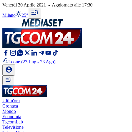
Venerdì 30 Aprile 2021
-
Aggiornato alle
17:30
Milano
25°
Leone
(23 Lug - 23 Ago)
Ultim'ora
Cronaca
Mondo
Economia
TgcomLab
Televisione