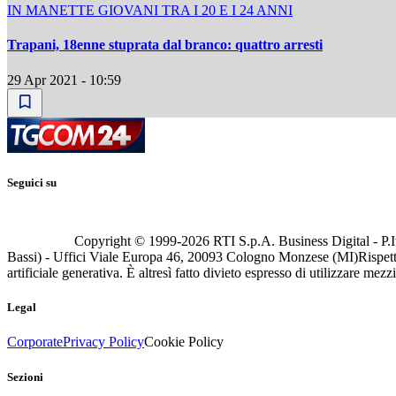
IN MANETTE GIOVANI TRA I 20 E I 24 ANNI
Trapani, 18enne stuprata dal branco: quattro arresti
29 Apr 2021 - 10:59
Seguici su
Copyright © 1999-
2026
RTI S.p.A. Business Digital - P.I
Bassi) - Uffici Viale Europa 46, 20093 Cologno Monzese (MI)
Rispett
artificiale generativa. È altresì fatto divieto espresso di utilizzare mez
Legal
Corporate
Privacy Policy
Cookie Policy
Sezioni