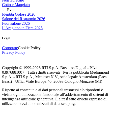
Non Sprecare
Cotto e Mangiato
Eventi
Identità Golose 2026
Salone del Risparmio 2026
Fuorisalone 2026
L'Artigiano in Fiera 2025
Legal
Corporate
Cookie Policy
Privacy Policy
Copyright © 1999-
2026
RTI S.p.A. Business Digital - P.Iva
03976881007 - Tutti i diritti riservati - Per la pubblicità Mediamond
S.p.A. - RTI S.p.A., Mediaset N.V., sede legale Amsterdam (Paesi
Bassi) - Uffici Viale Europa 46, 20093 Cologno Monzese (MI)
Rispetto ai contenuti e ai dati personali trasmessi e/o riprodotti è
vietata ogni utilizzazione funzionale all’addestramento di sistemi di
intelligenza artificiale generativa. È altresì fatto divieto espresso di
utilizzare mezzi automatizzati di data scraping.