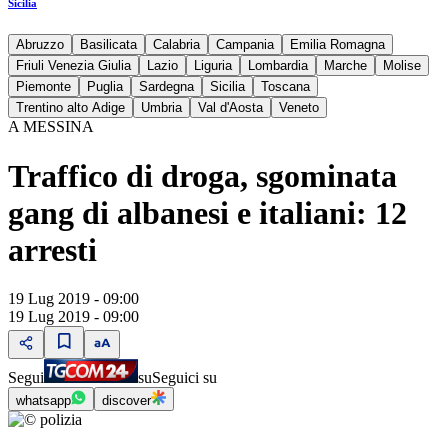
Sicilia
Abruzzo
Basilicata
Calabria
Campania
Emilia Romagna
Friuli Venezia Giulia
Lazio
Liguria
Lombardia
Marche
Molise
Piemonte
Puglia
Sardegna
Sicilia
Toscana
Trentino alto Adige
Umbria
Val d'Aosta
Veneto
A MESSINA
Traffico di droga, sgominata
gang di albanesi e italiani: 12
arresti
19 Lug 2019 - 09:00
19 Lug 2019 - 09:00
Segui
su
Seguici su
whatsapp
discover