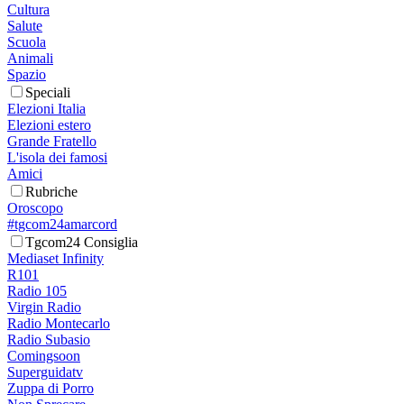
Cultura
Salute
Scuola
Animali
Spazio
Speciali
Elezioni Italia
Elezioni estero
Grande Fratello
L'isola dei famosi
Amici
Rubriche
Oroscopo
#tgcom24amarcord
Tgcom24 Consiglia
Mediaset Infinity
R101
Radio 105
Virgin Radio
Radio Montecarlo
Radio Subasio
Comingsoon
Superguidatv
Zuppa di Porro