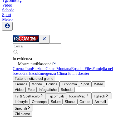
TgcomMag
Video
Schede
Sport
Meteo
In evidenza
Mostra tutti
Nascondi
Guerra Iran
Elezioni
Crans Montana
Epstein Files
Famiglia nel
bosco
Garlasco
Emergenza Clima
Tutti i dossier
Tutte le notizie del giorno
Cronaca
Mondo
Politica
Economia
Sport
Meteo
Video
Foto
Infografiche
Schede
Tv & Spettacolo
TgcomLab
TgcomMag
TgTech
Lifestyle
Oroscopo
Salute
Skuola
Cultura
Animali
Speciali
Chi siamo