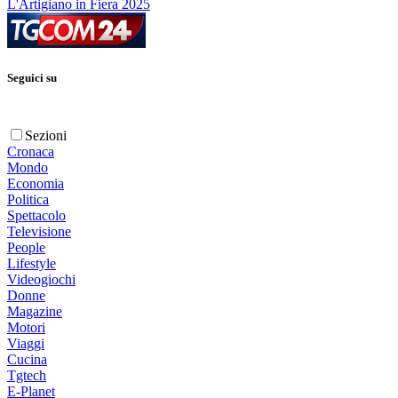
L'Artigiano in Fiera 2025
Seguici su
Sezioni
Cronaca
Mondo
Economia
Politica
Spettacolo
Televisione
People
Lifestyle
Videogiochi
Donne
Magazine
Motori
Viaggi
Cucina
Tgtech
E-Planet