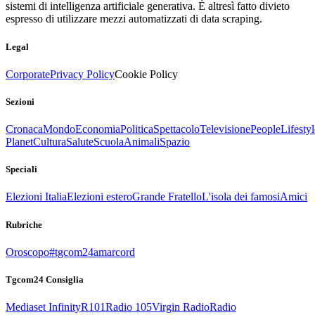
sistemi di intelligenza artificiale generativa. È altresì fatto divieto
espresso di utilizzare mezzi automatizzati di data scraping.
Legal
Corporate
Privacy Policy
Cookie Policy
Sezioni
Cronaca
Mondo
Economia
Politica
Spettacolo
Televisione
People
Lifestyl
Planet
Cultura
Salute
Scuola
Animali
Spazio
Speciali
Elezioni Italia
Elezioni estero
Grande Fratello
L'isola dei famosi
Amici
Rubriche
Oroscopo
#tgcom24amarcord
Tgcom24 Consiglia
Mediaset Infinity
R101
Radio 105
Virgin Radio
Radio