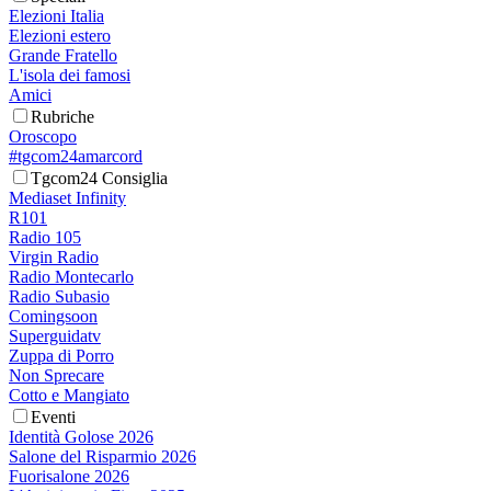
Elezioni Italia
Elezioni estero
Grande Fratello
L'isola dei famosi
Amici
Rubriche
Oroscopo
#tgcom24amarcord
Tgcom24 Consiglia
Mediaset Infinity
R101
Radio 105
Virgin Radio
Radio Montecarlo
Radio Subasio
Comingsoon
Superguidatv
Zuppa di Porro
Non Sprecare
Cotto e Mangiato
Eventi
Identità Golose 2026
Salone del Risparmio 2026
Fuorisalone 2026