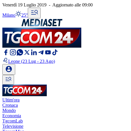
Venerdì 19 Luglio 2019
-
Aggiornato alle
09:00
Milano
25°
Leone
(23 Lug - 23 Ago)
Ultim'ora
Cronaca
Mondo
Economia
TgcomLab
Televisione