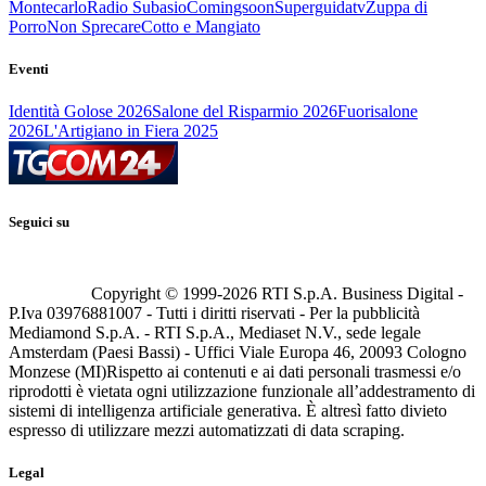
Montecarlo
Radio Subasio
Comingsoon
Superguidatv
Zuppa di
Porro
Non Sprecare
Cotto e Mangiato
Eventi
Identità Golose 2026
Salone del Risparmio 2026
Fuorisalone
2026
L'Artigiano in Fiera 2025
Seguici su
Copyright © 1999-
2026
RTI S.p.A. Business Digital -
P.Iva 03976881007 - Tutti i diritti riservati - Per la pubblicità
Mediamond S.p.A. - RTI S.p.A., Mediaset N.V., sede legale
Amsterdam (Paesi Bassi) - Uffici Viale Europa 46, 20093 Cologno
Monzese (MI)
Rispetto ai contenuti e ai dati personali trasmessi e/o
riprodotti è vietata ogni utilizzazione funzionale all’addestramento di
sistemi di intelligenza artificiale generativa. È altresì fatto divieto
espresso di utilizzare mezzi automatizzati di data scraping.
Legal