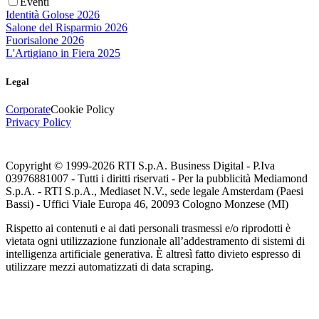
Eventi
Identità Golose 2026
Salone del Risparmio 2026
Fuorisalone 2026
L'Artigiano in Fiera 2025
Legal
Corporate
Cookie Policy
Privacy Policy
Copyright © 1999-
2026
RTI S.p.A. Business Digital - P.Iva
03976881007 - Tutti i diritti riservati - Per la pubblicità Mediamond
S.p.A. - RTI S.p.A., Mediaset N.V., sede legale Amsterdam (Paesi
Bassi) - Uffici Viale Europa 46, 20093 Cologno Monzese (MI)
Rispetto ai contenuti e ai dati personali trasmessi e/o riprodotti è
vietata ogni utilizzazione funzionale all’addestramento di sistemi di
intelligenza artificiale generativa. È altresì fatto divieto espresso di
utilizzare mezzi automatizzati di data scraping.