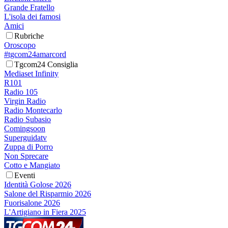
Grande Fratello
L'isola dei famosi
Amici
Rubriche
Oroscopo
#tgcom24amarcord
Tgcom24 Consiglia
Mediaset Infinity
R101
Radio 105
Virgin Radio
Radio Montecarlo
Radio Subasio
Comingsoon
Superguidatv
Zuppa di Porro
Non Sprecare
Cotto e Mangiato
Eventi
Identità Golose 2026
Salone del Risparmio 2026
Fuorisalone 2026
L'Artigiano in Fiera 2025