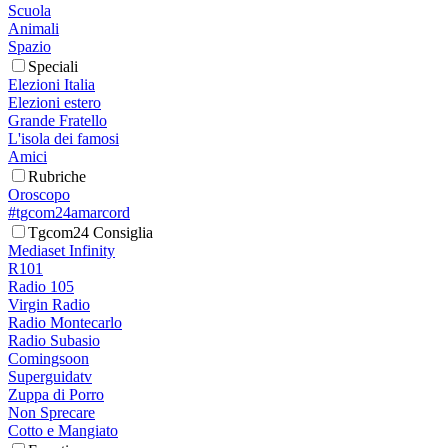
Scuola
Animali
Spazio
Speciali
Elezioni Italia
Elezioni estero
Grande Fratello
L'isola dei famosi
Amici
Rubriche
Oroscopo
#tgcom24amarcord
Tgcom24 Consiglia
Mediaset Infinity
R101
Radio 105
Virgin Radio
Radio Montecarlo
Radio Subasio
Comingsoon
Superguidatv
Zuppa di Porro
Non Sprecare
Cotto e Mangiato