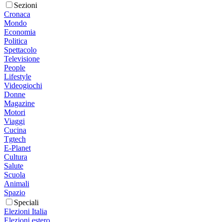
Sezioni
Cronaca
Mondo
Economia
Politica
Spettacolo
Televisione
People
Lifestyle
Videogiochi
Donne
Magazine
Motori
Viaggi
Cucina
Tgtech
E-Planet
Cultura
Salute
Scuola
Animali
Spazio
Speciali
Elezioni Italia
Elezioni estero