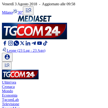
Venerdì 3 Agosto 2018
-
Aggiornato alle
09:58
Milano
30°
Leone
(23 Lug - 23 Ago)
Ultim'ora
Cronaca
Mondo
Economia
TgcomLab
Televisione