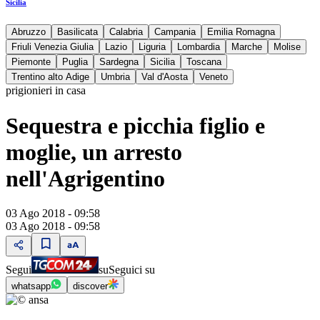
Sicilia
Abruzzo
Basilicata
Calabria
Campania
Emilia Romagna
Friuli Venezia Giulia
Lazio
Liguria
Lombardia
Marche
Molise
Piemonte
Puglia
Sardegna
Sicilia
Toscana
Trentino alto Adige
Umbria
Val d'Aosta
Veneto
prigionieri in casa
Sequestra e picchia figlio e
moglie, un arresto
nell'Agrigentino
03 Ago 2018 - 09:58
03 Ago 2018 - 09:58
Segui
su
Seguici su
whatsapp
discover