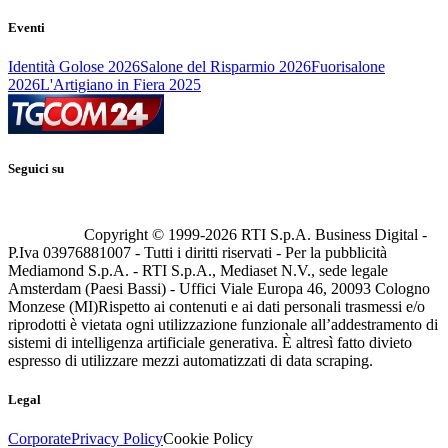
Eventi
Identità Golose 2026
Salone del Risparmio 2026
Fuorisalone
2026
L'Artigiano in Fiera 2025
Seguici su
Copyright © 1999-
2026
RTI S.p.A. Business Digital -
P.Iva 03976881007 - Tutti i diritti riservati - Per la pubblicità
Mediamond S.p.A. - RTI S.p.A., Mediaset N.V., sede legale
Amsterdam (Paesi Bassi) - Uffici Viale Europa 46, 20093 Cologno
Monzese (MI)
Rispetto ai contenuti e ai dati personali trasmessi e/o
riprodotti è vietata ogni utilizzazione funzionale all’addestramento di
sistemi di intelligenza artificiale generativa. È altresì fatto divieto
espresso di utilizzare mezzi automatizzati di data scraping.
Legal
Corporate
Privacy Policy
Cookie Policy