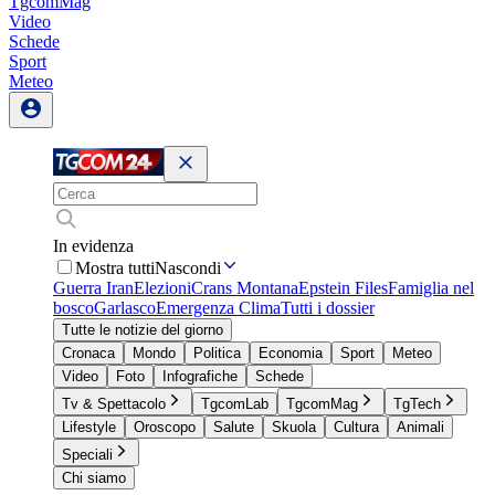
TgcomMag
Video
Schede
Sport
Meteo
In evidenza
Mostra tutti
Nascondi
Guerra Iran
Elezioni
Crans Montana
Epstein Files
Famiglia nel
bosco
Garlasco
Emergenza Clima
Tutti i dossier
Tutte le notizie del giorno
Cronaca
Mondo
Politica
Economia
Sport
Meteo
Video
Foto
Infografiche
Schede
Tv & Spettacolo
TgcomLab
TgcomMag
TgTech
Lifestyle
Oroscopo
Salute
Skuola
Cultura
Animali
Speciali
Chi siamo