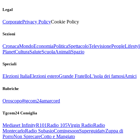
Legal
Corporate
Privacy Policy
Cookie Policy
Sezioni
Cronaca
Mondo
Economia
Politica
Spettacolo
Televisione
People
Lifestyl
Planet
Cultura
Salute
Scuola
Animali
Spazio
Speciali
Elezioni Italia
Elezioni estero
Grande Fratello
L'isola dei famosi
Amici
Rubriche
Oroscopo
#tgcom24amarcord
Tgcom24 Consiglia
Mediaset Infinity
R101
Radio 105
Virgin Radio
Radio
Montecarlo
Radio Subasio
Comingsoon
Superguidatv
Zuppa di
Porro
Non Sprecare
Cotto e Mangiato