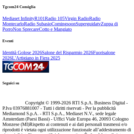
Tgcom24 Consiglia
Mediaset Infinity
R101
Radio 105
Virgin Radio
Radio
Montecarlo
Radio Subasio
Comingsoon
Superguidatv
Zuppa di
Porro
Non Sprecare
Cotto e Mangiato
Eventi
Identità Golose 2026
Salone del Risparmio 2026
Fuorisalone
2026
L'Artigiano in Fiera 2025
Seguici su
Copyright © 1999-
2026
RTI S.p.A. Business Digital -
P.Iva 03976881007 - Tutti i diritti riservati - Per la pubblicità
Mediamond S.p.A. - RTI S.p.A., Mediaset N.V., sede legale
Amsterdam (Paesi Bassi) - Uffici Viale Europa 46, 20093 Cologno
Monzese (MI)
Rispetto ai contenuti e ai dati personali trasmessi e/o
riprodotti è vietata ogni utilizzazione funzionale all’addestramento di