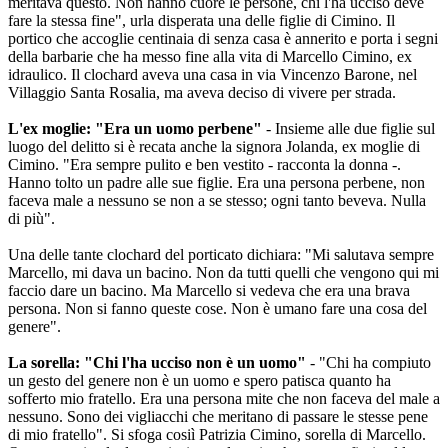
meritava questo. Non hanno cuore le persone, chi l'ha ucciso deve
fare la stessa fine", urla disperata una delle figlie di Cimino. Il
portico che accoglie centinaia di senza casa è annerito e porta i segni
della barbarie che ha messo fine alla vita di Marcello Cimino, ex
idraulico. Il clochard aveva una casa in via Vincenzo Barone, nel
Villaggio Santa Rosalia, ma aveva deciso di vivere per strada.
L'ex moglie: "Era un uomo perbene"
- Insieme alle due figlie sul
luogo del delitto si è recata anche la signora Jolanda, ex moglie di
Cimino. "Era sempre pulito e ben vestito - racconta la donna -.
Hanno tolto un padre alle sue figlie. Era una persona perbene, non
faceva male a nessuno se non a se stesso; ogni tanto beveva. Nulla
di più".
Una delle tante clochard del porticato dichiara: "Mi salutava sempre
Marcello, mi dava un bacino. Non da tutti quelli che vengono qui mi
faccio dare un bacino. Ma Marcello si vedeva che era una brava
persona. Non si fanno queste cose. Non è umano fare una cosa del
genere".
La sorella: "Chi l'ha ucciso non è un uomo"
- "Chi ha compiuto
un gesto del genere non è un uomo e spero patisca quanto ha
sofferto mio fratello. Era una persona mite che non faceva del male a
nessuno. Sono dei vigliacchi che meritano di passare le stesse pene
di mio fratello". Si sfoga cosiì Patrizia Cimino, sorella di Marcello.