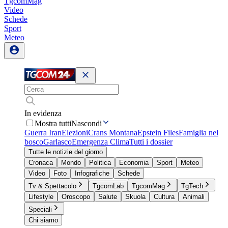
TgcomMag
Video
Schede
Sport
Meteo
In evidenza
Mostra tutti
Nascondi
Guerra Iran
Elezioni
Crans Montana
Epstein Files
Famiglia nel
bosco
Garlasco
Emergenza Clima
Tutti i dossier
Tutte le notizie del giorno
Cronaca
Mondo
Politica
Economia
Sport
Meteo
Video
Foto
Infografiche
Schede
Tv & Spettacolo
TgcomLab
TgcomMag
TgTech
Lifestyle
Oroscopo
Salute
Skuola
Cultura
Animali
Speciali
Chi siamo