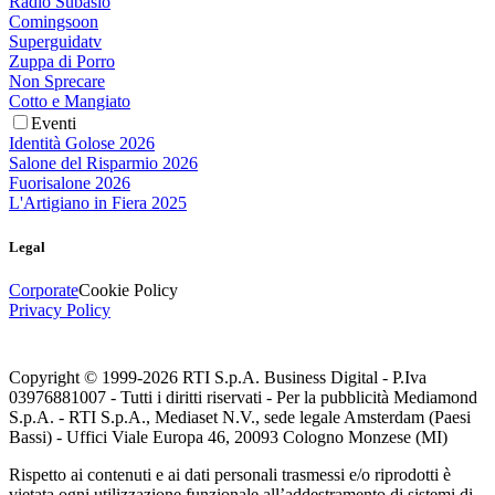
Radio Subasio
Comingsoon
Superguidatv
Zuppa di Porro
Non Sprecare
Cotto e Mangiato
Eventi
Identità Golose 2026
Salone del Risparmio 2026
Fuorisalone 2026
L'Artigiano in Fiera 2025
Legal
Corporate
Cookie Policy
Privacy Policy
Copyright © 1999-
2026
RTI S.p.A. Business Digital - P.Iva
03976881007 - Tutti i diritti riservati - Per la pubblicità Mediamond
S.p.A. - RTI S.p.A., Mediaset N.V., sede legale Amsterdam (Paesi
Bassi) - Uffici Viale Europa 46, 20093 Cologno Monzese (MI)
Rispetto ai contenuti e ai dati personali trasmessi e/o riprodotti è
vietata ogni utilizzazione funzionale all’addestramento di sistemi di