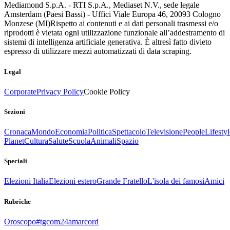
Mediamond S.p.A. - RTI S.p.A., Mediaset N.V., sede legale
Amsterdam (Paesi Bassi) - Uffici Viale Europa 46, 20093 Cologno
Monzese (MI)
Rispetto ai contenuti e ai dati personali trasmessi e/o
riprodotti è vietata ogni utilizzazione funzionale all’addestramento di
sistemi di intelligenza artificiale generativa. È altresì fatto divieto
espresso di utilizzare mezzi automatizzati di data scraping.
Legal
Corporate
Privacy Policy
Cookie Policy
Sezioni
Cronaca
Mondo
Economia
Politica
Spettacolo
Televisione
People
Lifestyl
Planet
Cultura
Salute
Scuola
Animali
Spazio
Speciali
Elezioni Italia
Elezioni estero
Grande Fratello
L'isola dei famosi
Amici
Rubriche
Oroscopo
#tgcom24amarcord