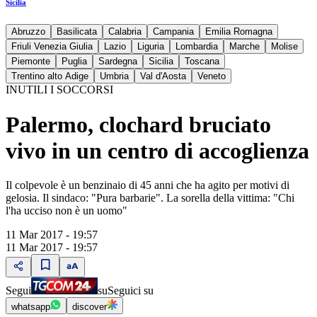
Sicilia
Abruzzo
Basilicata
Calabria
Campania
Emilia Romagna
Friuli Venezia Giulia
Lazio
Liguria
Lombardia
Marche
Molise
Piemonte
Puglia
Sardegna
Sicilia
Toscana
Trentino alto Adige
Umbria
Val d'Aosta
Veneto
INUTILI I SOCCORSI
Palermo, clochard bruciato
vivo in un centro di accoglienza
Il colpevole è un benzinaio di 45 anni che ha agito per motivi di
gelosia. Il sindaco: "Pura barbarie". La sorella della vittima: "Chi
l'ha ucciso non è un uomo"
11 Mar 2017 - 19:57
11 Mar 2017 - 19:57
Segui
su
Seguici su
whatsapp
discover