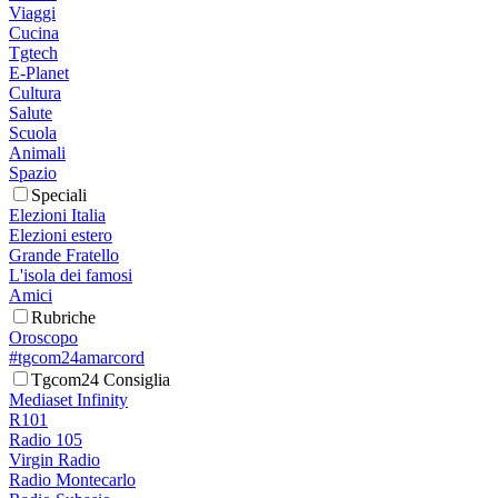
Viaggi
Cucina
Tgtech
E-Planet
Cultura
Salute
Scuola
Animali
Spazio
Speciali
Elezioni Italia
Elezioni estero
Grande Fratello
L'isola dei famosi
Amici
Rubriche
Oroscopo
#tgcom24amarcord
Tgcom24 Consiglia
Mediaset Infinity
R101
Radio 105
Virgin Radio
Radio Montecarlo