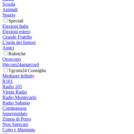
Scuola
Animali
Spazio
Speciali
Elezioni Italia
Elezioni estero
Grande Fratello
L'isola dei famosi
Amici
Rubriche
Oroscopo
#tgcom24amarcord
Tgcom24 Consiglia
Mediaset Infinity
R101
Radio 105
Virgin Radio
Radio Montecarlo
Radio Subasio
Comingsoon
Superguidatv
Zuppa di Porro
Non Sprecare
Cotto e Mangiato