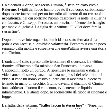
Un clochard 45enne,
Marcello Cimino
, è stato bruciato vivo a
Palermo
. I vigili del fuoco hanno trovato il suo corpo carbonizzato
dopo essere intervenuti per un incendio all'interno di un
centro di
accoglienza
, nel cui porticato l'uomo trascorreva la notte. Il killer ha
confessato: è Giuseppe Pecoraro, un benzinaio 45enne che ha agito
per motivi di gelosia. La figlia della vittima: "Il killer deve fare la
stessa fine".
Dopo un breve interrogatorio, l'omicida era stato fermato dalla
polizia con l'accusa di
omicidio volontario
. Pecoraro si era da poco
separato dalla moglie e sospettava che quest'ultima avesse una storia
con Cimino.
L'omicidio è stato ripreso dalle telecamere di sicurezza. La vittima
dormiva all'interno della missione San Francesco, in piazza
Cappuccini, sotto un portico. A riprendere le immagini è stata la
videocamera di sorveglianza installata nei pressi del refettorio: nel
video si vede un uomo vestito di nero che si avvicina al clochard
tenendo in mano un secchio. Giunto davanti al giaciglio di Cimino,
butta addosso all'uomo il contenuto, evidentemente liquido
infiammabile. Un istante dopo, lo sconosciuto dà fuoco al clochard e
fugge.
La figlia della vittima: "Killer faccia la stessa fine"
- "Papà non