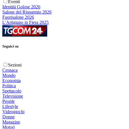
Eventi
Identità Golose 2026
Salone del Risparmio 2026
Fuorisalone 2026
L'Artigiano in Fiera 2025
Seguici su
Sezioni
Cronaca
Mondo
Economia
Politica
Spettacolo
Televisione
People
Lifestyle
Videogiochi
Donne
Magazine
Motori