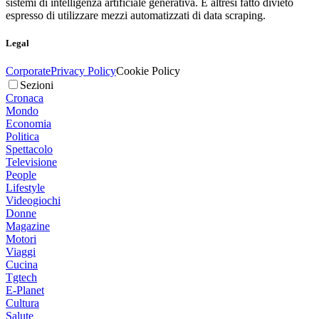
sistemi di intelligenza artificiale generativa. È altresì fatto divieto
espresso di utilizzare mezzi automatizzati di data scraping.
Legal
Corporate
Privacy Policy
Cookie Policy
Sezioni
Cronaca
Mondo
Economia
Politica
Spettacolo
Televisione
People
Lifestyle
Videogiochi
Donne
Magazine
Motori
Viaggi
Cucina
Tgtech
E-Planet
Cultura
Salute