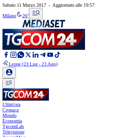
Sabato 11 Marzo 2017
-
Aggiornato alle
19:57
Milano
26°
Leone
(23 Lug - 23 Ago)
Ultim'ora
Cronaca
Mondo
Economia
TgcomLab
Televisione