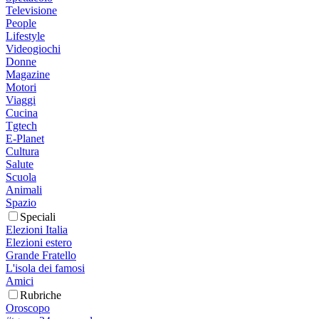
Televisione
People
Lifestyle
Videogiochi
Donne
Magazine
Motori
Viaggi
Cucina
Tgtech
E-Planet
Cultura
Salute
Scuola
Animali
Spazio
Speciali
Elezioni Italia
Elezioni estero
Grande Fratello
L'isola dei famosi
Amici
Rubriche
Oroscopo