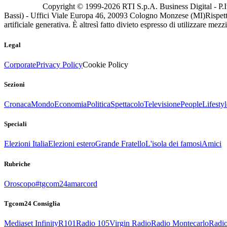
Copyright © 1999-
2026
RTI S.p.A. Business Digital - P.I
Bassi) - Uffici Viale Europa 46, 20093 Cologno Monzese (MI)
Rispett
artificiale generativa. È altresì fatto divieto espresso di utilizzare mez
Legal
Corporate
Privacy Policy
Cookie Policy
Sezioni
Cronaca
Mondo
Economia
Politica
Spettacolo
Televisione
People
Lifestyl
Speciali
Elezioni Italia
Elezioni estero
Grande Fratello
L'isola dei famosi
Amici
Rubriche
Oroscopo
#tgcom24amarcord
Tgcom24 Consiglia
Mediaset Infinity
R101
Radio 105
Virgin Radio
Radio Montecarlo
Radio