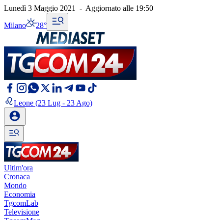
Lunedì 3 Maggio 2021
-
Aggiornato alle
19:50
Milano
28°
Leone
(23 Lug - 23 Ago)
Ultim'ora
Cronaca
Mondo
Economia
TgcomLab
Televisione