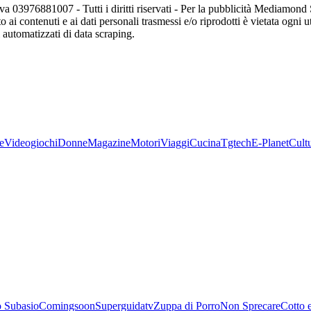
va 03976881007 - Tutti i diritti riservati - Per la pubblicità Mediamon
o ai contenuti e ai dati personali trasmessi e/o riprodotti è vietata ogni 
zi automatizzati di data scraping.
e
Videogiochi
Donne
Magazine
Motori
Viaggi
Cucina
Tgtech
E-Planet
Cult
 Subasio
Comingsoon
Superguidatv
Zuppa di Porro
Non Sprecare
Cotto 