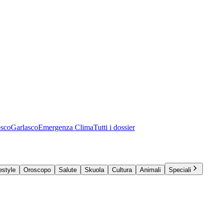
osco
Garlasco
Emergenza Clima
Tutti i dossier
estyle
Oroscopo
Salute
Skuola
Cultura
Animali
Speciali