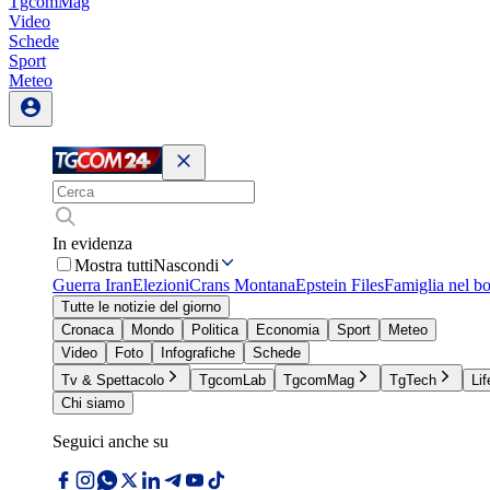
TgcomMag
Video
Schede
Sport
Meteo
In evidenza
Mostra tutti
Nascondi
Guerra Iran
Elezioni
Crans Montana
Epstein Files
Famiglia nel b
Tutte le notizie del giorno
Cronaca
Mondo
Politica
Economia
Sport
Meteo
Video
Foto
Infografiche
Schede
Tv & Spettacolo
TgcomLab
TgcomMag
TgTech
Lif
Chi siamo
Seguici anche su