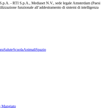
d S.p.A. - RTI S.p.A., Mediaset N.V., sede legale Amsterdam (Paesi
utilizzazione funzionale all’addestramento di sistemi di intelligenza
ura
Salute
Scuola
Animali
Spazio
e Mangiato