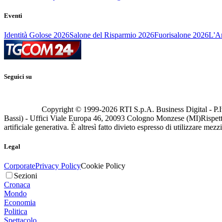
Eventi
Identità Golose 2026
Salone del Risparmio 2026
Fuorisalone 2026
L'Ar
Seguici su
Copyright © 1999-
2026
RTI S.p.A. Business Digital - P.I
Bassi) - Uffici Viale Europa 46, 20093 Cologno Monzese (MI)
Rispett
artificiale generativa. È altresì fatto divieto espresso di utilizzare mez
Legal
Corporate
Privacy Policy
Cookie Policy
Sezioni
Cronaca
Mondo
Economia
Politica
Spettacolo