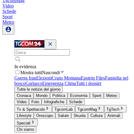
TgcomMag
Video
Schede
Sport
Meteo
In evidenza
Mostra tutti
Nascondi
Guerra Iran
Elezioni
Crans Montana
Epstein Files
Famiglia nel
bosco
Garlasco
Emergenza Clima
Tutti i dossier
Tutte le notizie del giorno
Cronaca
Mondo
Politica
Economia
Sport
Meteo
Video
Foto
Infografiche
Schede
Tv & Spettacolo
TgcomLab
TgcomMag
TgTech
Lifestyle
Oroscopo
Salute
Skuola
Cultura
Animali
Speciali
Chi siamo