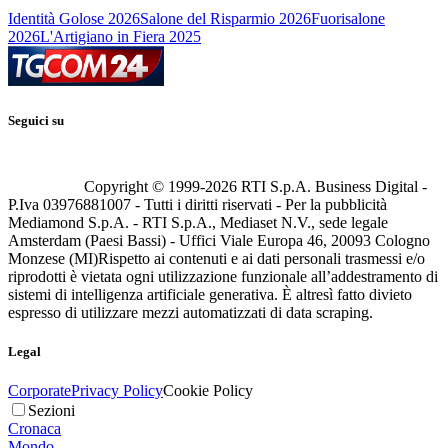
Identità Golose 2026
Salone del Risparmio 2026
Fuorisalone
2026
L'Artigiano in Fiera 2025
Seguici su
Copyright © 1999-
2026
RTI S.p.A. Business Digital -
P.Iva 03976881007 - Tutti i diritti riservati - Per la pubblicità
Mediamond S.p.A. - RTI S.p.A., Mediaset N.V., sede legale
Amsterdam (Paesi Bassi) - Uffici Viale Europa 46, 20093 Cologno
Monzese (MI)
Rispetto ai contenuti e ai dati personali trasmessi e/o
riprodotti è vietata ogni utilizzazione funzionale all’addestramento di
sistemi di intelligenza artificiale generativa. È altresì fatto divieto
espresso di utilizzare mezzi automatizzati di data scraping.
Legal
Corporate
Privacy Policy
Cookie Policy
Sezioni
Cronaca
Mondo