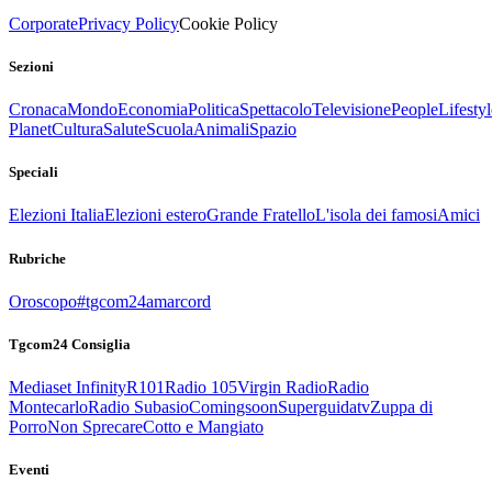
Corporate
Privacy Policy
Cookie Policy
Sezioni
Cronaca
Mondo
Economia
Politica
Spettacolo
Televisione
People
Lifestyl
Planet
Cultura
Salute
Scuola
Animali
Spazio
Speciali
Elezioni Italia
Elezioni estero
Grande Fratello
L'isola dei famosi
Amici
Rubriche
Oroscopo
#tgcom24amarcord
Tgcom24 Consiglia
Mediaset Infinity
R101
Radio 105
Virgin Radio
Radio
Montecarlo
Radio Subasio
Comingsoon
Superguidatv
Zuppa di
Porro
Non Sprecare
Cotto e Mangiato
Eventi