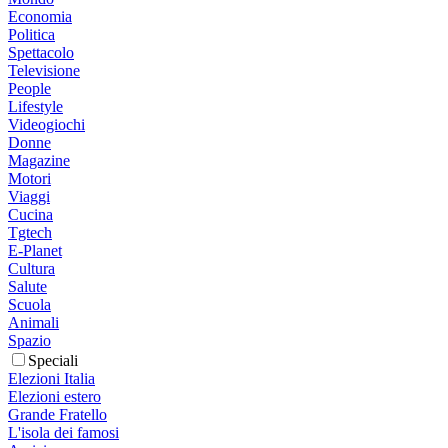
Economia
Politica
Spettacolo
Televisione
People
Lifestyle
Videogiochi
Donne
Magazine
Motori
Viaggi
Cucina
Tgtech
E-Planet
Cultura
Salute
Scuola
Animali
Spazio
Speciali
Elezioni Italia
Elezioni estero
Grande Fratello
L'isola dei famosi