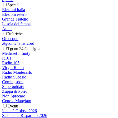
Speciali
Elezioni Italia
Elezioni estero
Grande Fratello
L'isola dei famosi
Amici
Rubriche
Oroscopo
#tgcom24amarcord
Tgcom24 Consiglia
Mediaset Infinity
R101
Radio 105
Virgin Radio
Radio Montecarlo
Radio Subasio
Comingsoon
Superguidatv
Zuppa di Porro
Non Sprecare
Cotto e Mangiato
Eventi
Identità Golose 2026
Salone del Risparmio 2026