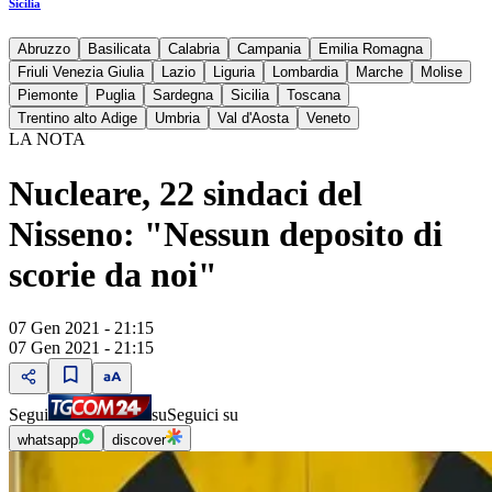
Sicilia
Abruzzo
Basilicata
Calabria
Campania
Emilia Romagna
Friuli Venezia Giulia
Lazio
Liguria
Lombardia
Marche
Molise
Piemonte
Puglia
Sardegna
Sicilia
Toscana
Trentino alto Adige
Umbria
Val d'Aosta
Veneto
LA NOTA
Nucleare, 22 sindaci del
Nisseno: "Nessun deposito di
scorie da noi"
07 Gen 2021 - 21:15
07 Gen 2021 - 21:15
Segui
su
Seguici su
whatsapp
discover