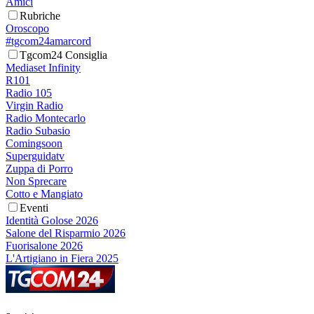
Amici
Rubriche
Oroscopo
#tgcom24amarcord
Tgcom24 Consiglia
Mediaset Infinity
R101
Radio 105
Virgin Radio
Radio Montecarlo
Radio Subasio
Comingsoon
Superguidatv
Zuppa di Porro
Non Sprecare
Cotto e Mangiato
Eventi
Identità Golose 2026
Salone del Risparmio 2026
Fuorisalone 2026
L'Artigiano in Fiera 2025