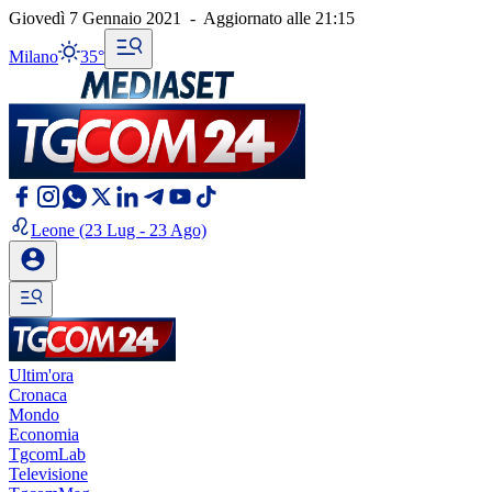
Giovedì 7 Gennaio 2021
-
Aggiornato alle
21:15
Milano
35°
Leone
(23 Lug - 23 Ago)
Ultim'ora
Cronaca
Mondo
Economia
TgcomLab
Televisione