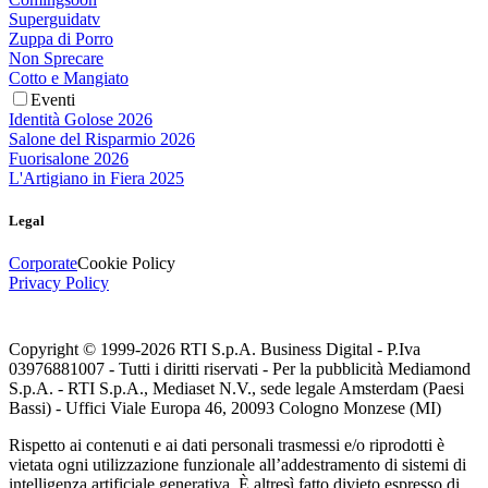
Superguidatv
Zuppa di Porro
Non Sprecare
Cotto e Mangiato
Eventi
Identità Golose 2026
Salone del Risparmio 2026
Fuorisalone 2026
L'Artigiano in Fiera 2025
Legal
Corporate
Cookie Policy
Privacy Policy
Copyright © 1999-
2026
RTI S.p.A. Business Digital - P.Iva
03976881007 - Tutti i diritti riservati - Per la pubblicità Mediamond
S.p.A. - RTI S.p.A., Mediaset N.V., sede legale Amsterdam (Paesi
Bassi) - Uffici Viale Europa 46, 20093 Cologno Monzese (MI)
Rispetto ai contenuti e ai dati personali trasmessi e/o riprodotti è
vietata ogni utilizzazione funzionale all’addestramento di sistemi di
intelligenza artificiale generativa. È altresì fatto divieto espresso di