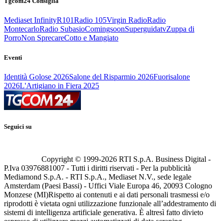
Tgcom24 Consiglia
Mediaset Infinity
R101
Radio 105
Virgin Radio
Radio
Montecarlo
Radio Subasio
Comingsoon
Superguidatv
Zuppa di
Porro
Non Sprecare
Cotto e Mangiato
Eventi
Identità Golose 2026
Salone del Risparmio 2026
Fuorisalone
2026
L'Artigiano in Fiera 2025
Seguici su
Copyright © 1999-
2026
RTI S.p.A. Business Digital -
P.Iva 03976881007 - Tutti i diritti riservati - Per la pubblicità
Mediamond S.p.A. - RTI S.p.A., Mediaset N.V., sede legale
Amsterdam (Paesi Bassi) - Uffici Viale Europa 46, 20093 Cologno
Monzese (MI)
Rispetto ai contenuti e ai dati personali trasmessi e/o
riprodotti è vietata ogni utilizzazione funzionale all’addestramento di
sistemi di intelligenza artificiale generativa. È altresì fatto divieto