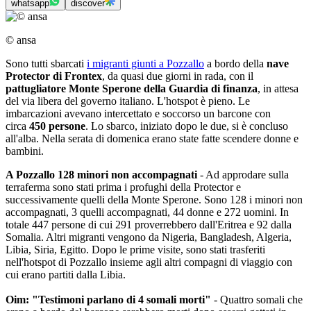
whatsapp
discover
© ansa
Sono tutti sbarcati
i migranti giunti a Pozzallo
a bordo della
nave
Protector di Frontex
, da quasi due giorni in rada, con il
pattugliatore Monte Sperone della Guardia di finanza
, in attesa
del via libera del governo italiano. L'hotspot è pieno. Le
imbarcazioni avevano intercettato e soccorso un barcone con
circa
450 persone
. Lo sbarco, iniziato dopo le due, si è concluso
all'alba. Nella serata di domenica erano state fatte scendere donne e
bambini.
A Pozzallo 128 minori non accompagnati
- Ad approdare sulla
terraferma sono stati prima i profughi della Protector e
successivamente quelli della Monte Sperone. Sono 128 i minori non
accompagnati, 3 quelli accompagnati, 44 donne e 272 uomini. In
totale 447 persone di cui 291 proverrebbero dall'Eritrea e 92 dalla
Somalia. Altri migranti vengono da Nigeria, Bangladesh, Algeria,
Libia, Siria, Egitto. Dopo le prime visite, sono stati trasferiti
nell'hotspot di Pozzallo insieme agli altri compagni di viaggio con
cui erano partiti dalla Libia.
Oim: "Testimoni parlano di 4 somali morti"
- Quattro somali
che