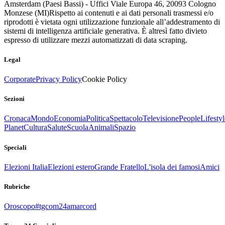
Amsterdam (Paesi Bassi) - Uffici Viale Europa 46, 20093 Cologno
Monzese (MI)
Rispetto ai contenuti e ai dati personali trasmessi e/o
riprodotti è vietata ogni utilizzazione funzionale all’addestramento di
sistemi di intelligenza artificiale generativa. È altresì fatto divieto
espresso di utilizzare mezzi automatizzati di data scraping.
Legal
Corporate
Privacy Policy
Cookie Policy
Sezioni
Cronaca
Mondo
Economia
Politica
Spettacolo
Televisione
People
Lifestyl
Planet
Cultura
Salute
Scuola
Animali
Spazio
Speciali
Elezioni Italia
Elezioni estero
Grande Fratello
L'isola dei famosi
Amici
Rubriche
Oroscopo
#tgcom24amarcord