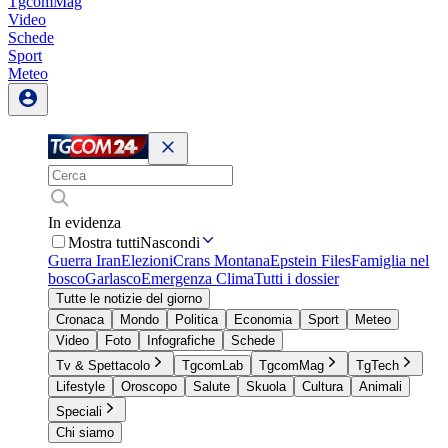
TgcomMag
Video
Schede
Sport
Meteo
In evidenza
Mostra tutti
Nascondi
Guerra Iran
Elezioni
Crans Montana
Epstein Files
Famiglia nel
bosco
Garlasco
Emergenza Clima
Tutti i dossier
Tutte le notizie del giorno
Cronaca
Mondo
Politica
Economia
Sport
Meteo
Video
Foto
Infografiche
Schede
Tv & Spettacolo
TgcomLab
TgcomMag
TgTech
Lifestyle
Oroscopo
Salute
Skuola
Cultura
Animali
Speciali
Chi siamo