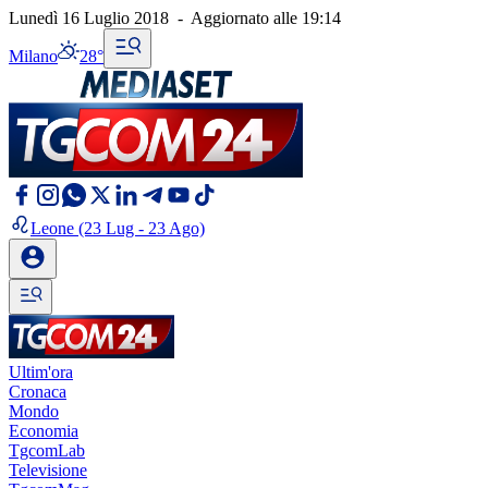
Lunedì 16 Luglio 2018
-
Aggiornato alle
19:14
Milano
28°
Leone
(23 Lug - 23 Ago)
Ultim'ora
Cronaca
Mondo
Economia
TgcomLab
Televisione