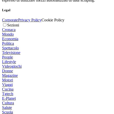
espresso di utilizzare mezzi automatizzati di data scraping.
Legal
Corporate
Privacy Policy
Cookie Policy
Sezioni
Cronaca
Mondo
Economia
Politica
Spettacolo
Televisione
People
Lifestyle
Videogiochi
Donne
Magazine
Motori
Viaggi
Cucina
Tgtech
E-Planet
Cultura
Salute
Scuola