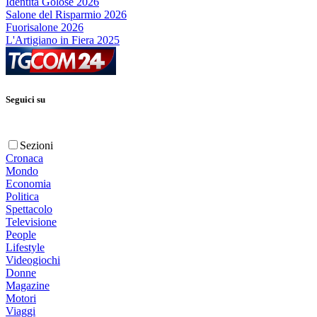
Identità Golose 2026
Salone del Risparmio 2026
Fuorisalone 2026
L'Artigiano in Fiera 2025
Seguici su
Sezioni
Cronaca
Mondo
Economia
Politica
Spettacolo
Televisione
People
Lifestyle
Videogiochi
Donne
Magazine
Motori
Viaggi