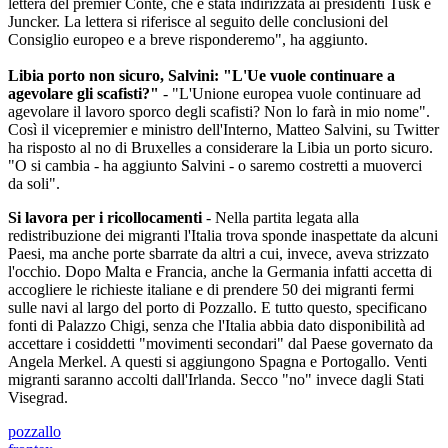
lettera del premier Conte, che è stata indirizzata ai presidenti Tusk e
Juncker. La lettera si riferisce al seguito delle conclusioni del
Consiglio europeo e a breve risponderemo", ha aggiunto.
Libia porto non sicuro, Salvini: "L'Ue vuole continuare a
agevolare gli scafisti?"
- "L'Unione europea vuole continuare ad
agevolare il lavoro sporco degli scafisti? Non lo farà in mio nome".
Così il vicepremier e ministro dell'Interno, Matteo Salvini, su Twitter
ha risposto al no di Bruxelles a considerare la Libia un porto sicuro.
"O si cambia - ha aggiunto Salvini - o saremo costretti a muoverci
da soli".
Si lavora per i ricollocamenti
- Nella partita legata alla
redistribuzione dei migranti l'Italia trova sponde inaspettate da alcuni
Paesi, ma anche porte sbarrate da altri a cui, invece, aveva strizzato
l'occhio. Dopo Malta e Francia, anche la Germania infatti accetta di
accogliere le richieste italiane e di prendere 50 dei migranti fermi
sulle navi al largo del porto di Pozzallo. E tutto questo, specificano
fonti di Palazzo Chigi, senza che l'Italia abbia dato disponibilità ad
accettare i cosiddetti "movimenti secondari" dal Paese governato da
Angela Merkel. A questi si aggiungono Spagna e Portogallo. Venti
migranti saranno accolti dall'Irlanda. Secco "no" invece dagli Stati
Visegrad.
pozzallo