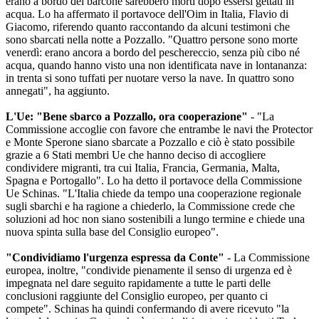
erano a bordo del barcone sarebbero morti dopo essersi gettati in
acqua. Lo ha affermato il portavoce dell'Oim in Italia, Flavio di
Giacomo, riferendo quanto raccontando da alcuni testimoni che
sono sbarcati nella notte a Pozzallo. "Quattro persone sono morte
venerdì: erano ancora a bordo del peschereccio, senza più cibo né
acqua, quando hanno visto una non identificata nave in lontananza:
in trenta si sono tuffati per nuotare verso la nave. In quattro sono
annegati", ha aggiunto.
L'Ue: "Bene sbarco a Pozzallo, ora cooperazione"
- "La
Commissione accoglie con favore che entrambe le navi the Protector
e Monte Sperone siano sbarcate a Pozzallo e ciò è stato possibile
grazie a 6 Stati membri Ue che hanno deciso di accogliere
condividere migranti, tra cui Italia, Francia, Germania, Malta,
Spagna e Portogallo". Lo ha detto il portavoce della Commissione
Ue Schinas. "L'Italia chiede da tempo una cooperazione regionale
sugli sbarchi e ha ragione a chiederlo, la Commissione crede che
soluzioni ad hoc non siano sostenibili a lungo termine e chiede una
nuova spinta sulla base del Consiglio europeo".
"Condividiamo l'urgenza espressa da Conte"
- La Commissione
europea, inoltre, "condivide pienamente il senso di urgenza ed è
impegnata nel dare seguito rapidamente a tutte le parti delle
conclusioni raggiunte del Consiglio europeo, per quanto ci
compete". Schinas ha quindi confermando di avere ricevuto "la