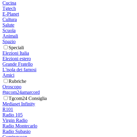
Cucina
Tgtech
E-Planet
Cultura
Salute
Scuola
Animali
Spazio
Speciali
Elezioni Italia
Elezioni estero
Grande Fratello
L'isola dei famosi
Amici
Rubriche
Oroscopo
#tgcom24amarcord
Tgcom24 Consiglia
Mediaset Infinity
R101
Radio 105
Virgin Radio
Radio Montecarlo
Radio Subasio
Comingsoon