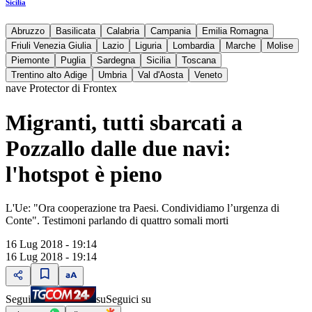
Sicilia
Abruzzo
Basilicata
Calabria
Campania
Emilia Romagna
Friuli Venezia Giulia
Lazio
Liguria
Lombardia
Marche
Molise
Piemonte
Puglia
Sardegna
Sicilia
Toscana
Trentino alto Adige
Umbria
Val d'Aosta
Veneto
nave Protector di Frontex
Migranti, tutti sbarcati a
Pozzallo dalle due navi:
l'hotspot è pieno
L'Ue: "Ora cooperazione tra Paesi. Condividiamo lʼurgenza di
Conte". Testimoni parlando di quattro somali morti
16 Lug 2018 - 19:14
16 Lug 2018 - 19:14
Segui
su
Seguici su