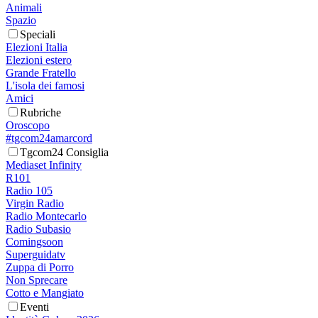
Animali
Spazio
Speciali
Elezioni Italia
Elezioni estero
Grande Fratello
L'isola dei famosi
Amici
Rubriche
Oroscopo
#tgcom24amarcord
Tgcom24 Consiglia
Mediaset Infinity
R101
Radio 105
Virgin Radio
Radio Montecarlo
Radio Subasio
Comingsoon
Superguidatv
Zuppa di Porro
Non Sprecare
Cotto e Mangiato
Eventi