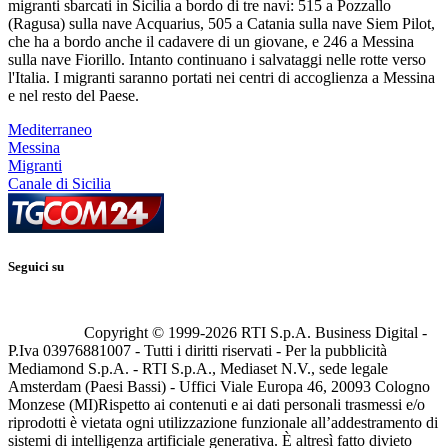
migranti sbarcati in Sicilia a bordo di tre navi: 515 a Pozzallo
(Ragusa) sulla nave Acquarius, 505 a Catania sulla nave Siem Pilot,
che ha a bordo anche il cadavere di un giovane, e 246 a Messina
sulla nave Fiorillo. Intanto continuano i salvataggi nelle rotte verso
l'Italia. I migranti saranno portati nei centri di accoglienza a Messina
e nel resto del Paese.
Mediterraneo
Messina
Migranti
Canale di Sicilia
Seguici su
Copyright © 1999-
2026
RTI S.p.A. Business Digital -
P.Iva 03976881007 - Tutti i diritti riservati - Per la pubblicità
Mediamond S.p.A. - RTI S.p.A., Mediaset N.V., sede legale
Amsterdam (Paesi Bassi) - Uffici Viale Europa 46, 20093 Cologno
Monzese (MI)
Rispetto ai contenuti e ai dati personali trasmessi e/o
riprodotti è vietata ogni utilizzazione funzionale all’addestramento di
sistemi di intelligenza artificiale generativa. È altresì fatto divieto