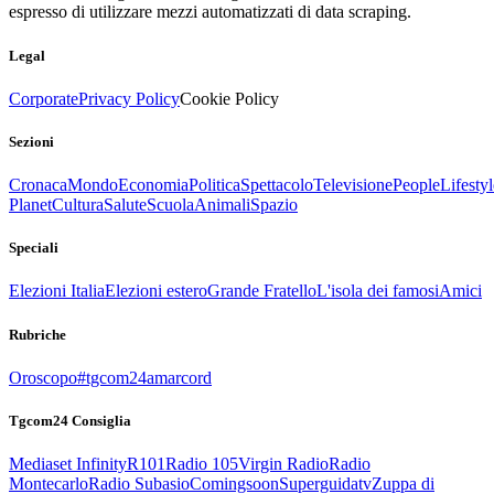
espresso di utilizzare mezzi automatizzati di data scraping.
Legal
Corporate
Privacy Policy
Cookie Policy
Sezioni
Cronaca
Mondo
Economia
Politica
Spettacolo
Televisione
People
Lifestyl
Planet
Cultura
Salute
Scuola
Animali
Spazio
Speciali
Elezioni Italia
Elezioni estero
Grande Fratello
L'isola dei famosi
Amici
Rubriche
Oroscopo
#tgcom24amarcord
Tgcom24 Consiglia
Mediaset Infinity
R101
Radio 105
Virgin Radio
Radio
Montecarlo
Radio Subasio
Comingsoon
Superguidatv
Zuppa di