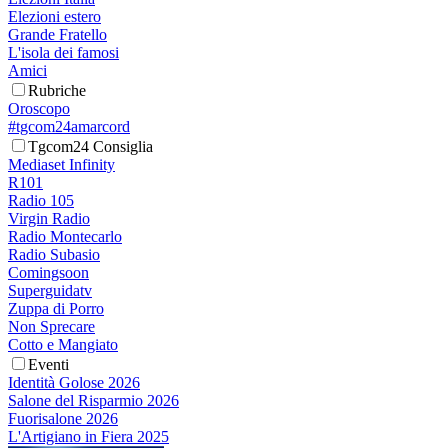
Elezioni estero
Grande Fratello
L'isola dei famosi
Amici
Rubriche
Oroscopo
#tgcom24amarcord
Tgcom24 Consiglia
Mediaset Infinity
R101
Radio 105
Virgin Radio
Radio Montecarlo
Radio Subasio
Comingsoon
Superguidatv
Zuppa di Porro
Non Sprecare
Cotto e Mangiato
Eventi
Identità Golose 2026
Salone del Risparmio 2026
Fuorisalone 2026
L'Artigiano in Fiera 2025