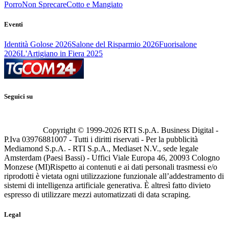
Porro
Non Sprecare
Cotto e Mangiato
Eventi
Identità Golose 2026
Salone del Risparmio 2026
Fuorisalone
2026
L'Artigiano in Fiera 2025
Seguici su
Copyright © 1999-
2026
RTI S.p.A. Business Digital -
P.Iva 03976881007 - Tutti i diritti riservati - Per la pubblicità
Mediamond S.p.A. - RTI S.p.A., Mediaset N.V., sede legale
Amsterdam (Paesi Bassi) - Uffici Viale Europa 46, 20093 Cologno
Monzese (MI)
Rispetto ai contenuti e ai dati personali trasmessi e/o
riprodotti è vietata ogni utilizzazione funzionale all’addestramento di
sistemi di intelligenza artificiale generativa. È altresì fatto divieto
espresso di utilizzare mezzi automatizzati di data scraping.
Legal