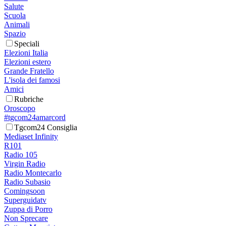
Salute
Scuola
Animali
Spazio
Speciali
Elezioni Italia
Elezioni estero
Grande Fratello
L'isola dei famosi
Amici
Rubriche
Oroscopo
#tgcom24amarcord
Tgcom24 Consiglia
Mediaset Infinity
R101
Radio 105
Virgin Radio
Radio Montecarlo
Radio Subasio
Comingsoon
Superguidatv
Zuppa di Porro
Non Sprecare