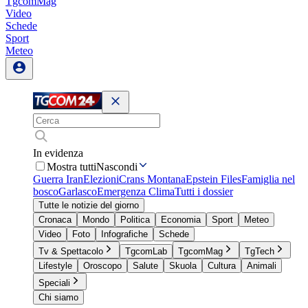
TgcomMag
Video
Schede
Sport
Meteo
In evidenza
Mostra tutti
Nascondi
Guerra Iran
Elezioni
Crans Montana
Epstein Files
Famiglia nel
bosco
Garlasco
Emergenza Clima
Tutti i dossier
Tutte le notizie del giorno
Cronaca
Mondo
Politica
Economia
Sport
Meteo
Video
Foto
Infografiche
Schede
Tv & Spettacolo
TgcomLab
TgcomMag
TgTech
Lifestyle
Oroscopo
Salute
Skuola
Cultura
Animali
Speciali
Chi siamo