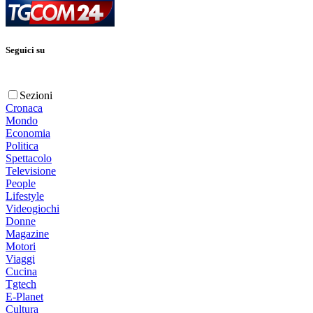
Seguici su
Sezioni
Cronaca
Mondo
Economia
Politica
Spettacolo
Televisione
People
Lifestyle
Videogiochi
Donne
Magazine
Motori
Viaggi
Cucina
Tgtech
E-Planet
Cultura