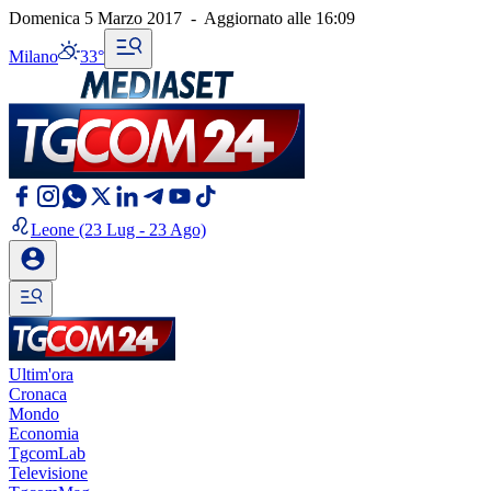
Domenica 5 Marzo 2017
-
Aggiornato alle
16:09
Milano
33°
Leone
(23 Lug - 23 Ago)
Ultim'ora
Cronaca
Mondo
Economia
TgcomLab
Televisione