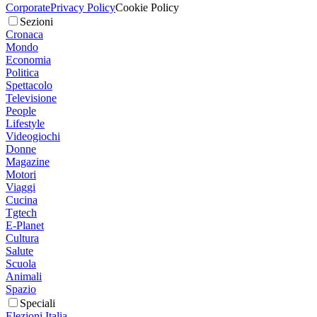
Corporate
Privacy Policy
Cookie Policy
Sezioni
Cronaca
Mondo
Economia
Politica
Spettacolo
Televisione
People
Lifestyle
Videogiochi
Donne
Magazine
Motori
Viaggi
Cucina
Tgtech
E-Planet
Cultura
Salute
Scuola
Animali
Spazio
Speciali
Elezioni Italia