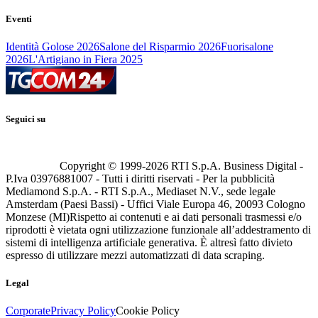
Eventi
Identità Golose 2026
Salone del Risparmio 2026
Fuorisalone
2026
L'Artigiano in Fiera 2025
Seguici su
Copyright © 1999-
2026
RTI S.p.A. Business Digital -
P.Iva 03976881007 - Tutti i diritti riservati - Per la pubblicità
Mediamond S.p.A. - RTI S.p.A., Mediaset N.V., sede legale
Amsterdam (Paesi Bassi) - Uffici Viale Europa 46, 20093 Cologno
Monzese (MI)
Rispetto ai contenuti e ai dati personali trasmessi e/o
riprodotti è vietata ogni utilizzazione funzionale all’addestramento di
sistemi di intelligenza artificiale generativa. È altresì fatto divieto
espresso di utilizzare mezzi automatizzati di data scraping.
Legal
Corporate
Privacy Policy
Cookie Policy