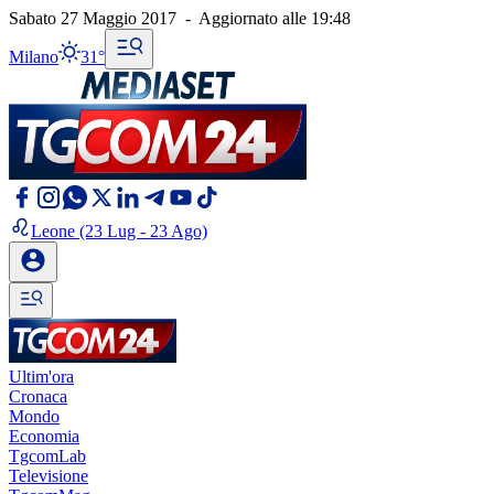
Sabato 27 Maggio 2017
-
Aggiornato alle
19:48
Milano
31°
Leone
(23 Lug - 23 Ago)
Ultim'ora
Cronaca
Mondo
Economia
TgcomLab
Televisione