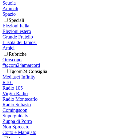
Scuola
Animali
Spazio
Speciali
Elezioni Italia
Elezioni estero
Grande Fratello
L'isola dei famosi
Amici
Rubriche
Oroscopo
#tgcom24amarcord
Tgcom24 Consiglia
Mediaset Infinity
R101
Radio 105
Virgin Radio
Radio Montecarlo
Radio Subasio
Comingsoon
Superguidatv
Zuppa di Porro
Non Sprecare
Cotto e Mangiato