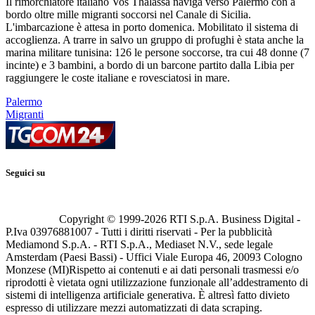
Il rimorchiatore italiano Vos Thalassa naviga verso Palermo con a
bordo oltre mille migranti soccorsi nel Canale di Sicilia.
L'imbarcazione è attesa in porto domenica. Mobilitato il sistema di
accoglienza. A trarre in salvo un gruppo di profughi è stata anche la
marina militare tunisina: 126 le persone soccorse, tra cui 48 donne (7
incinte) e 3 bambini, a bordo di un barcone partito dalla Libia per
raggiungere le coste italiane e rovesciatosi in mare.
Palermo
Migranti
Seguici su
Copyright © 1999-
2026
RTI S.p.A. Business Digital -
P.Iva 03976881007 - Tutti i diritti riservati - Per la pubblicità
Mediamond S.p.A. - RTI S.p.A., Mediaset N.V., sede legale
Amsterdam (Paesi Bassi) - Uffici Viale Europa 46, 20093 Cologno
Monzese (MI)
Rispetto ai contenuti e ai dati personali trasmessi e/o
riprodotti è vietata ogni utilizzazione funzionale all’addestramento di
sistemi di intelligenza artificiale generativa. È altresì fatto divieto
espresso di utilizzare mezzi automatizzati di data scraping.