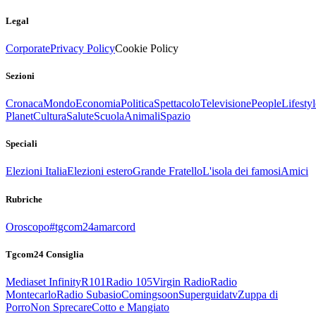
Legal
Corporate
Privacy Policy
Cookie Policy
Sezioni
Cronaca
Mondo
Economia
Politica
Spettacolo
Televisione
People
Lifestyl
Planet
Cultura
Salute
Scuola
Animali
Spazio
Speciali
Elezioni Italia
Elezioni estero
Grande Fratello
L'isola dei famosi
Amici
Rubriche
Oroscopo
#tgcom24amarcord
Tgcom24 Consiglia
Mediaset Infinity
R101
Radio 105
Virgin Radio
Radio
Montecarlo
Radio Subasio
Comingsoon
Superguidatv
Zuppa di
Porro
Non Sprecare
Cotto e Mangiato