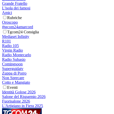
Grande Fratello
L'isola dei famosi
Amici
Rubriche
Oroscopo
#tgcom24amarcord
Tgcom24 Consiglia
Mediaset Infinity
R101
Radio 105
Virgin Radio
Radio Montecarlo
Radio Subasio
Comingsoon
Superguidatv
Zuppa di Porro
Non Sprecare
Cotto e Mangiato
Eventi
Identità Golose 2026
Salone del Risparmio 2026
Fuorisalone 2026
L'Artigiano in Fiera 2025