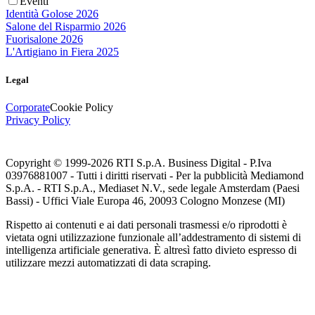
Eventi
Identità Golose 2026
Salone del Risparmio 2026
Fuorisalone 2026
L'Artigiano in Fiera 2025
Legal
Corporate
Cookie Policy
Privacy Policy
Copyright © 1999-
2026
RTI S.p.A. Business Digital - P.Iva
03976881007 - Tutti i diritti riservati - Per la pubblicità Mediamond
S.p.A. - RTI S.p.A., Mediaset N.V., sede legale Amsterdam (Paesi
Bassi) - Uffici Viale Europa 46, 20093 Cologno Monzese (MI)
Rispetto ai contenuti e ai dati personali trasmessi e/o riprodotti è
vietata ogni utilizzazione funzionale all’addestramento di sistemi di
intelligenza artificiale generativa. È altresì fatto divieto espresso di
utilizzare mezzi automatizzati di data scraping.