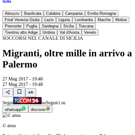
Sicilia
Abruzzo
Basilicata
Calabria
Campania
Emilia Romagna
Friuli Venezia Giulia
Lazio
Liguria
Lombardia
Marche
Molise
Piemonte
Puglia
Sardegna
Sicilia
Toscana
Trentino alto Adige
Umbria
Val d'Aosta
Veneto
SOCCORSI NEL CANALE DI SICILIA
Migranti, oltre mille in arrivo a
Palermo
27 Mag 2017 - 19:48
27 Mag 2017 - 19:48
Segui
su
Seguici su
whatsapp
discover
© ansa