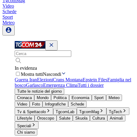
TgcomMag
Video
Schede
Sport
Meteo
In evidenza
Mostra tutti
Nascondi
Guerra Iran
Elezioni
Crans Montana
Epstein Files
Famiglia nel
bosco
Garlasco
Emergenza Clima
Tutti i dossier
Tutte le notizie del giorno
Cronaca
Mondo
Politica
Economia
Sport
Meteo
Video
Foto
Infografiche
Schede
Tv & Spettacolo
TgcomLab
TgcomMag
TgTech
Lifestyle
Oroscopo
Salute
Skuola
Cultura
Animali
Speciali
Chi siamo