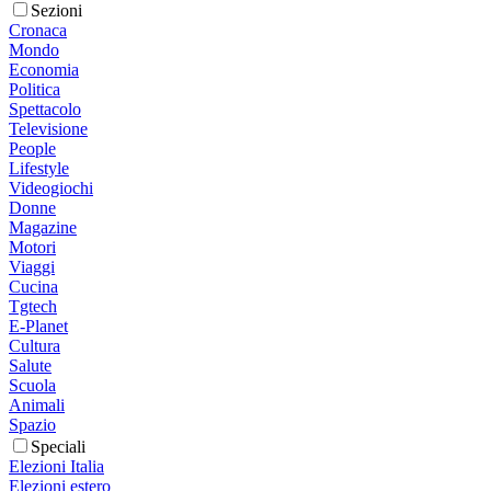
Sezioni
Cronaca
Mondo
Economia
Politica
Spettacolo
Televisione
People
Lifestyle
Videogiochi
Donne
Magazine
Motori
Viaggi
Cucina
Tgtech
E-Planet
Cultura
Salute
Scuola
Animali
Spazio
Speciali
Elezioni Italia
Elezioni estero