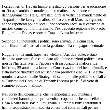
I carabinieri di Trapani hanno arrestato 25 persone per associazione
mafiosa, scambio elettorale politico mafioso, estorsione e
danneggiamento. Tra gli arrestati, oltre ai vertici del mandamento di
Trapani e delle famiglia mafiose di Paceco e di Marsala, figurano
anche esponenti politici locali, che secondo l'accusa si offrivano ai
mafiosi come punti di riferimento: l'ex deputato regionale Pd Paolo
Ruggirello e l'ex assessore di Trapani Ivana Inferrera.
Secondo gli inquirenti, i politici sono arrivati, in alcuni casi,
addirittura ad affidare ai clan la gestione della campagna elettorale.
Ruggirello, 52 anni, trapanese, eletto all'Ars due volte, è stato
deputato questore. Si è candidato alle ultime elezioni politiche ma
non ce l'ha fatta. Per lui l'accusa è di associazione mafiosa. La
Inferrera, 55 anni e una laurea in Conservazione dei beni culturali, è
stata invece direttrice del Museo della preistoria e nel 2013 è stata
nominata assessore alle Strategie di sviluppo, alle politiche sociali e
al Turismo del Comune di Trapani: l'accusa per lei è di voto di
scambio politico-mafioso.
Nel corso dell'operazione, che ha impegnato 200 militari, i
carabinieri hanno, per la prima volta, scoperto anche una cellula di
Cosa Nostra nell'isola di Favignana. Durante il blitz i carabinieri
hanno sequestrato beni, società ed esercizi commerciali per un