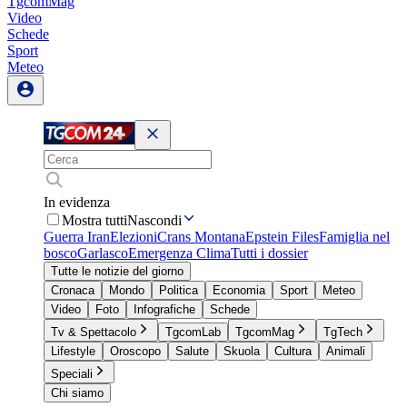
TgcomMag
Video
Schede
Sport
Meteo
In evidenza
Mostra tutti
Nascondi
Guerra Iran
Elezioni
Crans Montana
Epstein Files
Famiglia nel
bosco
Garlasco
Emergenza Clima
Tutti i dossier
Tutte le notizie del giorno
Cronaca
Mondo
Politica
Economia
Sport
Meteo
Video
Foto
Infografiche
Schede
Tv & Spettacolo
TgcomLab
TgcomMag
TgTech
Lifestyle
Oroscopo
Salute
Skuola
Cultura
Animali
Speciali
Chi siamo