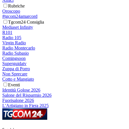
Amici
Rubriche
Oroscopo
#tgcom24amarcord
Tgcom24 Consiglia
Mediaset Infinity
R101
Radio 105
Virgin Radio
Radio Montecarlo
Radio Subasio
Comingsoon
Superguidatv
Zuppa di Porro
Non Sprecare
Cotto e Mangiato
Eventi
Identità Golose 2026
Salone del Risparmio 2026
Fuorisalone 2026
L'Artigiano in Fiera 2025