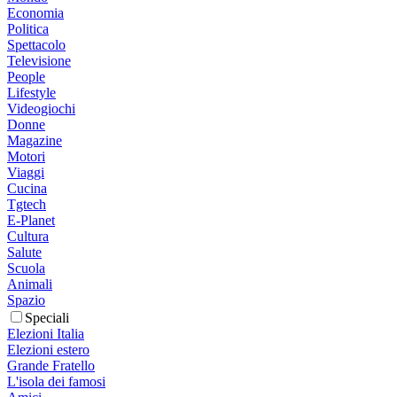
Economia
Politica
Spettacolo
Televisione
People
Lifestyle
Videogiochi
Donne
Magazine
Motori
Viaggi
Cucina
Tgtech
E-Planet
Cultura
Salute
Scuola
Animali
Spazio
Speciali
Elezioni Italia
Elezioni estero
Grande Fratello
L'isola dei famosi