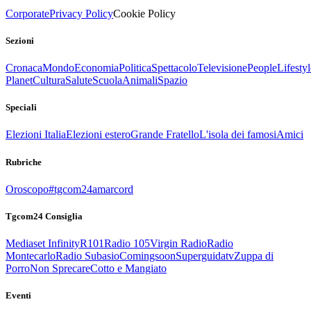
Corporate
Privacy Policy
Cookie Policy
Sezioni
Cronaca
Mondo
Economia
Politica
Spettacolo
Televisione
People
Lifestyl
Planet
Cultura
Salute
Scuola
Animali
Spazio
Speciali
Elezioni Italia
Elezioni estero
Grande Fratello
L'isola dei famosi
Amici
Rubriche
Oroscopo
#tgcom24amarcord
Tgcom24 Consiglia
Mediaset Infinity
R101
Radio 105
Virgin Radio
Radio
Montecarlo
Radio Subasio
Comingsoon
Superguidatv
Zuppa di
Porro
Non Sprecare
Cotto e Mangiato
Eventi