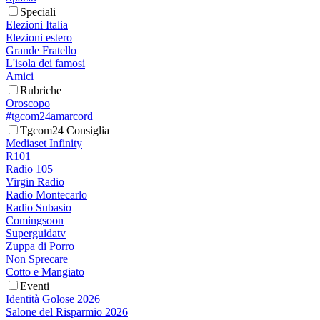
Speciali
Elezioni Italia
Elezioni estero
Grande Fratello
L'isola dei famosi
Amici
Rubriche
Oroscopo
#tgcom24amarcord
Tgcom24 Consiglia
Mediaset Infinity
R101
Radio 105
Virgin Radio
Radio Montecarlo
Radio Subasio
Comingsoon
Superguidatv
Zuppa di Porro
Non Sprecare
Cotto e Mangiato
Eventi
Identità Golose 2026
Salone del Risparmio 2026