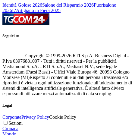
Identità Golose 2026
Salone del Risparmio 2026
Fuorisalone
2026
L'Artigiano in Fiera 2025
Seguici su
Copyright © 1999-
2026
RTI S.p.A. Business Digital -
P.Iva 03976881007 - Tutti i diritti riservati - Per la pubblicità
Mediamond S.p.A. - RTI S.p.A., Mediaset N.V., sede legale
Amsterdam (Paesi Bassi) - Uffici Viale Europa 46, 20093 Cologno
Monzese (MI)
Rispetto ai contenuti e ai dati personali trasmessi e/o
riprodotti è vietata ogni utilizzazione funzionale all’addestramento di
sistemi di intelligenza artificiale generativa. È altresì fatto divieto
espresso di utilizzare mezzi automatizzati di data scraping.
Legal
Corporate
Privacy Policy
Cookie Policy
Sezioni
Cronaca
Mondo