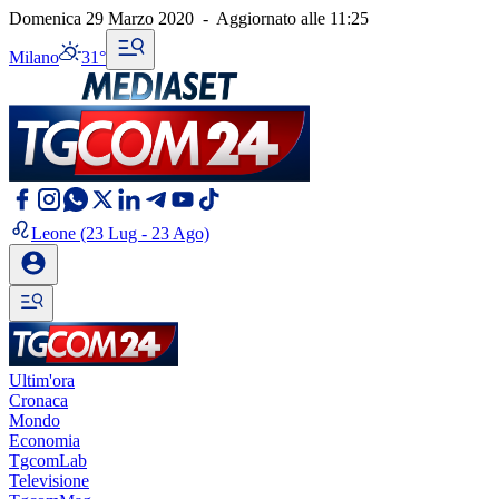
Domenica 29 Marzo 2020
-
Aggiornato alle
11:25
Milano
31°
Leone
(23 Lug - 23 Ago)
Ultim'ora
Cronaca
Mondo
Economia
TgcomLab
Televisione