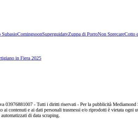
 Subasio
Comingsoon
Superguidatv
Zuppa di Porro
Non Sprecare
Cotto 
tigiano in Fiera 2025
va 03976881007 - Tutti i diritti riservati - Per la pubblicità Mediamon
o ai contenuti e ai dati personali trasmessi e/o riprodotti è vietata ogni 
zi automatizzati di data scraping.