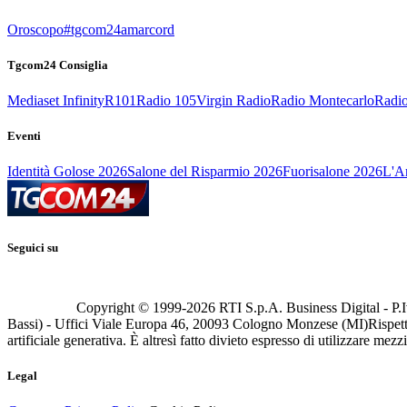
Oroscopo
#tgcom24amarcord
Tgcom24 Consiglia
Mediaset Infinity
R101
Radio 105
Virgin Radio
Radio Montecarlo
Radio
Eventi
Identità Golose 2026
Salone del Risparmio 2026
Fuorisalone 2026
L'Ar
Seguici su
Copyright © 1999-
2026
RTI S.p.A. Business Digital - P.I
Bassi) - Uffici Viale Europa 46, 20093 Cologno Monzese (MI)
Rispett
artificiale generativa. È altresì fatto divieto espresso di utilizzare mez
Legal