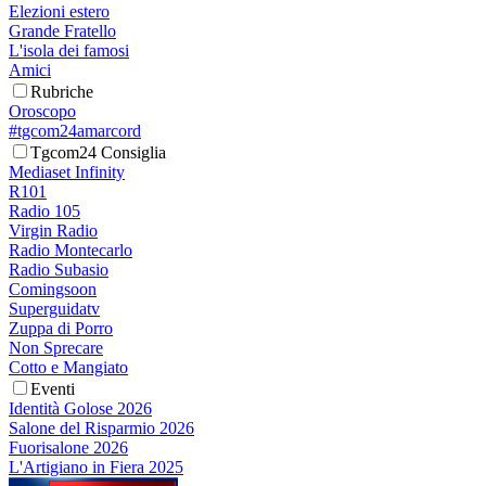
Elezioni estero
Grande Fratello
L'isola dei famosi
Amici
Rubriche
Oroscopo
#tgcom24amarcord
Tgcom24 Consiglia
Mediaset Infinity
R101
Radio 105
Virgin Radio
Radio Montecarlo
Radio Subasio
Comingsoon
Superguidatv
Zuppa di Porro
Non Sprecare
Cotto e Mangiato
Eventi
Identità Golose 2026
Salone del Risparmio 2026
Fuorisalone 2026
L'Artigiano in Fiera 2025