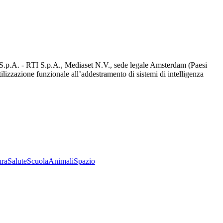
d S.p.A. - RTI S.p.A., Mediaset N.V., sede legale Amsterdam (Paesi
utilizzazione funzionale all’addestramento di sistemi di intelligenza
ura
Salute
Scuola
Animali
Spazio