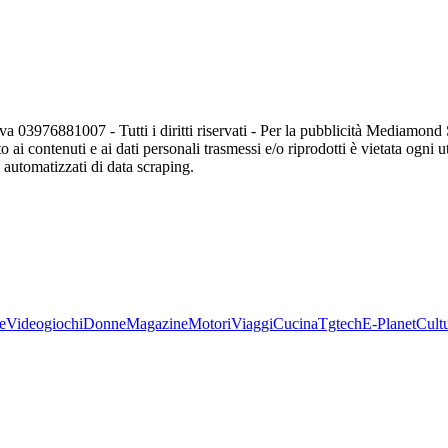
va 03976881007 - Tutti i diritti riservati - Per la pubblicità Mediamon
o ai contenuti e ai dati personali trasmessi e/o riprodotti è vietata ogni 
zi automatizzati di data scraping.
e
Videogiochi
Donne
Magazine
Motori
Viaggi
Cucina
Tgtech
E-Planet
Cult