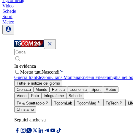
TgcomMag
Video
Schede
Sport
Meteo
In evidenza
Mostra tutti
Nascondi
Guerra Iran
Elezioni
Crans Montana
Epstein Files
Famiglia nel b
Tutte le notizie del giorno
Cronaca
Mondo
Politica
Economia
Sport
Meteo
Video
Foto
Infografiche
Schede
Tv & Spettacolo
TgcomLab
TgcomMag
TgTech
Lif
Chi siamo
Seguici anche su