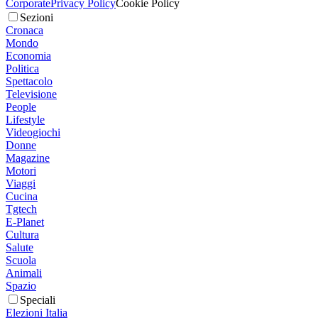
Corporate
Privacy Policy
Cookie Policy
Sezioni
Cronaca
Mondo
Economia
Politica
Spettacolo
Televisione
People
Lifestyle
Videogiochi
Donne
Magazine
Motori
Viaggi
Cucina
Tgtech
E-Planet
Cultura
Salute
Scuola
Animali
Spazio
Speciali
Elezioni Italia