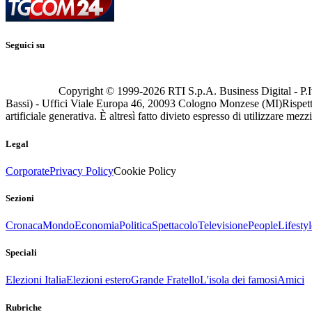
Seguici su
Copyright © 1999-
2026
RTI S.p.A. Business Digital - P.I
Bassi) - Uffici Viale Europa 46, 20093 Cologno Monzese (MI)
Rispett
artificiale generativa. È altresì fatto divieto espresso di utilizzare mez
Legal
Corporate
Privacy Policy
Cookie Policy
Sezioni
Cronaca
Mondo
Economia
Politica
Spettacolo
Televisione
People
Lifestyl
Speciali
Elezioni Italia
Elezioni estero
Grande Fratello
L'isola dei famosi
Amici
Rubriche