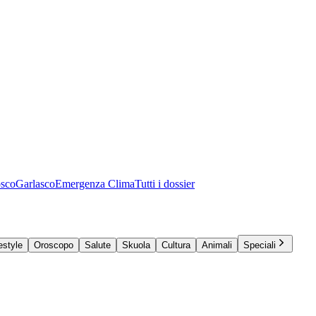
osco
Garlasco
Emergenza Clima
Tutti i dossier
estyle
Oroscopo
Salute
Skuola
Cultura
Animali
Speciali