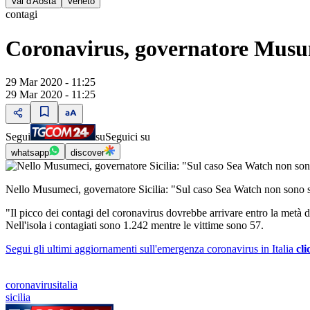
Val d'Aosta
Veneto
contagi
Coronavirus, governatore Musume
29 Mar 2020 - 11:25
29 Mar 2020 - 11:25
Segui
su
Seguici su
whatsapp
discover
Nello Musumeci, governatore Sicilia: "Sul caso Sea Watch non sono st
"Il picco dei contagi del coronavirus dovrebbe arrivare entro la metà d
Nell'isola i contagiati sono 1.242 mentre le vittime sono 57.
Segui gli ultimi aggiornamenti sull'emergenza coronavirus in Italia
cli
coronavirusitalia
sicilia