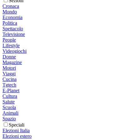
Sezioni
Cronaca
Mondo
Economia
Politica
Spettacolo
Televisione
People
Lifestyle
Videogiochi
Donne
Magazine
Motori
Viaggi
Cucina
Tgtech
E-Planet
Cultura
Salute
Scuola
Animali
Spazio
Speciali
Elezioni Italia
Elezioni estero