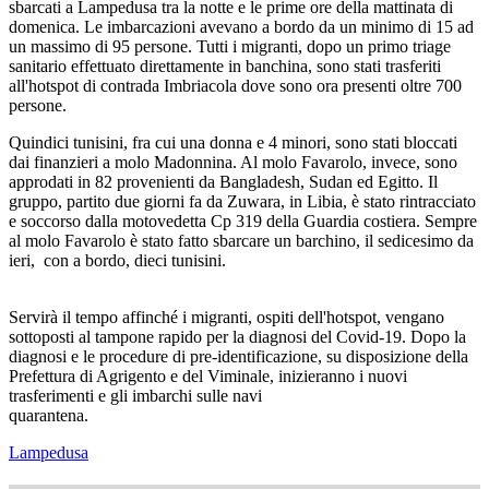
sbarcati a Lampedusa tra la notte e le prime ore della mattinata di
domenica. Le imbarcazioni avevano a bordo da un minimo di 15 ad
un massimo di 95 persone. Tutti i migranti, dopo un primo triage
sanitario effettuato direttamente in banchina, sono stati trasferiti
all'hotspot di contrada Imbriacola dove sono ora presenti oltre 700
persone.
Quindici tunisini, fra cui una donna e 4 minori, sono stati bloccati
dai finanzieri a molo Madonnina. Al molo Favarolo, invece, sono
approdati in 82 provenienti da Bangladesh, Sudan ed Egitto. Il
gruppo, partito due giorni fa da Zuwara, in Libia, è stato rintracciato
e soccorso dalla motovedetta Cp 319 della Guardia costiera. Sempre
al molo Favarolo è stato fatto sbarcare un barchino, il sedicesimo da
ieri, con a bordo, dieci tunisini.
Servirà il tempo affinché i migranti, ospiti dell'hotspot, vengano
sottoposti al tampone rapido per la diagnosi del Covid-19. Dopo la
diagnosi e le procedure di pre-identificazione, su disposizione della
Prefettura di Agrigento e del Viminale, inizieranno i nuovi
trasferimenti e gli imbarchi sulle navi
quarantena.
Lampedusa