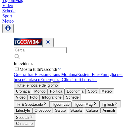
TgcomMag
Video
Schede
Sport
Meteo
In evidenza
Mostra tutti
Nascondi
Guerra Iran
Elezioni
Crans Montana
Epstein Files
Famiglia nel
bosco
Garlasco
Emergenza Clima
Tutti i dossier
Tutte le notizie del giorno
Cronaca
Mondo
Politica
Economia
Sport
Meteo
Video
Foto
Infografiche
Schede
Tv & Spettacolo
TgcomLab
TgcomMag
TgTech
Lifestyle
Oroscopo
Salute
Skuola
Cultura
Animali
Speciali
Chi siamo