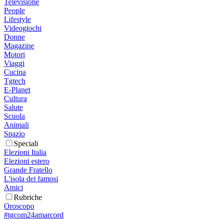
Televisione
People
Lifestyle
Videogiochi
Donne
Magazine
Motori
Viaggi
Cucina
Tgtech
E-Planet
Cultura
Salute
Scuola
Animali
Spazio
Speciali
Elezioni Italia
Elezioni estero
Grande Fratello
L'isola dei famosi
Amici
Rubriche
Oroscopo
#tgcom24amarcord