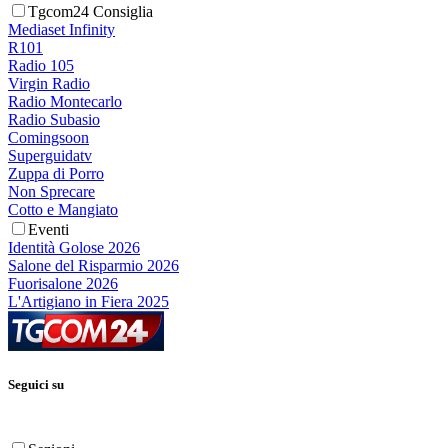
Tgcom24 Consiglia
Mediaset Infinity
R101
Radio 105
Virgin Radio
Radio Montecarlo
Radio Subasio
Comingsoon
Superguidatv
Zuppa di Porro
Non Sprecare
Cotto e Mangiato
Eventi
Identità Golose 2026
Salone del Risparmio 2026
Fuorisalone 2026
L'Artigiano in Fiera 2025
Seguici su