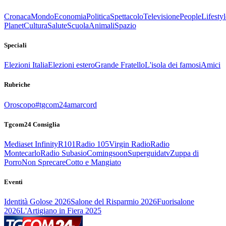
Cronaca
Mondo
Economia
Politica
Spettacolo
Televisione
People
Lifestyl
Planet
Cultura
Salute
Scuola
Animali
Spazio
Speciali
Elezioni Italia
Elezioni estero
Grande Fratello
L'isola dei famosi
Amici
Rubriche
Oroscopo
#tgcom24amarcord
Tgcom24 Consiglia
Mediaset Infinity
R101
Radio 105
Virgin Radio
Radio
Montecarlo
Radio Subasio
Comingsoon
Superguidatv
Zuppa di
Porro
Non Sprecare
Cotto e Mangiato
Eventi
Identità Golose 2026
Salone del Risparmio 2026
Fuorisalone
2026
L'Artigiano in Fiera 2025