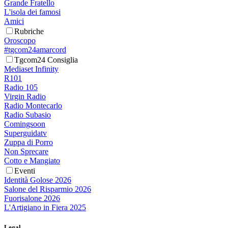
Grande Fratello
L'isola dei famosi
Amici
Rubriche
Oroscopo
#tgcom24amarcord
Tgcom24 Consiglia
Mediaset Infinity
R101
Radio 105
Virgin Radio
Radio Montecarlo
Radio Subasio
Comingsoon
Superguidatv
Zuppa di Porro
Non Sprecare
Cotto e Mangiato
Eventi
Identità Golose 2026
Salone del Risparmio 2026
Fuorisalone 2026
L'Artigiano in Fiera 2025
Legal