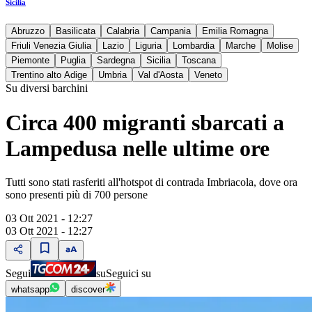
Sicilia
Abruzzo
Basilicata
Calabria
Campania
Emilia Romagna
Friuli Venezia Giulia
Lazio
Liguria
Lombardia
Marche
Molise
Piemonte
Puglia
Sardegna
Sicilia
Toscana
Trentino alto Adige
Umbria
Val d'Aosta
Veneto
Su diversi barchini
Circa 400 migranti sbarcati a
Lampedusa nelle ultime ore
Tutti sono stati rasferiti all'hotspot di contrada Imbriacola, dove ora
sono presenti più di 700 persone
03 Ott 2021 - 12:27
03 Ott 2021 - 12:27
Segui
su
Seguici su
whatsapp
discover