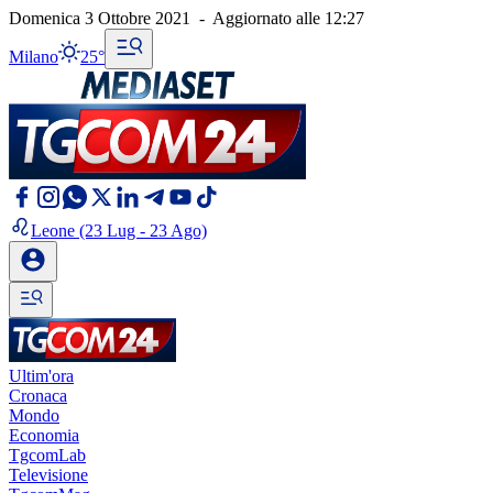
Domenica 3 Ottobre 2021
-
Aggiornato alle
12:27
Milano
25°
Leone
(23 Lug - 23 Ago)
Ultim'ora
Cronaca
Mondo
Economia
TgcomLab
Televisione