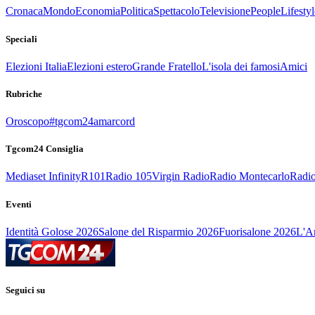
Cronaca
Mondo
Economia
Politica
Spettacolo
Televisione
People
Lifestyl
Speciali
Elezioni Italia
Elezioni estero
Grande Fratello
L'isola dei famosi
Amici
Rubriche
Oroscopo
#tgcom24amarcord
Tgcom24 Consiglia
Mediaset Infinity
R101
Radio 105
Virgin Radio
Radio Montecarlo
Radio
Eventi
Identità Golose 2026
Salone del Risparmio 2026
Fuorisalone 2026
L'Ar
Seguici su