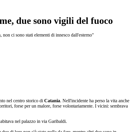
me, due sono vigili del fuoco
 non ci sono stati elementi di innesco dall'esterno"
to nel centro storico di
Catania
. Nell'incidente ha perso la vita anche
corritori, forse per un malore, forse volontariamente. I vicini: sembrava
bitava nel palazzo in via Garibaldi.
 due di loro non c'è stato nulla da fare, mentre altri due sono in