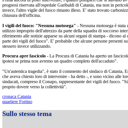
prognosi riservata all'ospedale Garibaldi di Catania, ma non in pericol
invece, l'altro vigile del fuoco rimasto illeso. E' stato trovato carboniz
chiusura dell'officina.
I vigili del fuoco: "Nessuna motosega"
- Nessuna motosega è stata usa
utilizzo improprio dell'attrezzo da parte della squadra di soccorso int
riferimento alle notizie apparse su alcuni organi di stampa - dicono a
parte dei vigili del fuoco". E' probabile che alcune persone presenti s
stessero invece utilizzando.
Procura apre fascicolo -
La Procura di Catania ha aperto un fascicol
ipotesi se prima non avremo un quadro completo dell'accaduto".
"Un'autentica tragedia", è stato il commento del sindaco di Catania, Enz
che aveva chiesto loro di intervenire - ha detto -, e sono vicino alle lo
sindacati, compreso il Conapo, rappresentante dei vigili del fuoco. "Si
proprio dovere verso la collettività".
cronaca Catania
quartiere Fortino
Sullo stesso tema