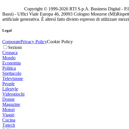
Copyright © 1999-
2026
RTI S.p.A. Business Digital - P.I
Bassi) - Uffici Viale Europa 46, 20093 Cologno Monzese (MI)
Rispett
artificiale generativa. È altresì fatto divieto espresso di utilizzare mez
Legal
Corporate
Privacy Policy
Cookie Policy
Sezioni
Cronaca
Mondo
Economia
Politica
Spettacolo
Televisione
People
Lifestyle
Videogiochi
Donne
Magazine
Motori
Viaggi
Cucina
Tgtech