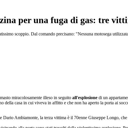
ina per una fuga di gas: tre vitti
olentissimo scoppio. Dal comando precisano: "Nessuna motosega utilizzata,
rimasto miracolosamente illeso in seguito
all'esplosione
di un appartamen
rno della casa in cui viveva in affitto e che non ha aperto la porta ai soc
e Dario Ambiamonte, la terza vittima è il 70enne Giuseppe Longo, che a
cinando alla porta sono stati travolti dalla violentissima esplosione. Per