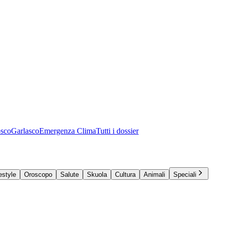
osco
Garlasco
Emergenza Clima
Tutti i dossier
estyle
Oroscopo
Salute
Skuola
Cultura
Animali
Speciali