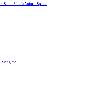
ura
Salute
Scuola
Animali
Spazio
e Mangiato