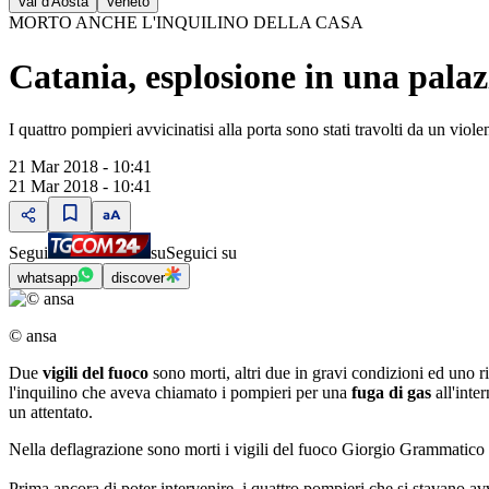
Val d'Aosta
Veneto
MORTO ANCHE L'INQUILINO DELLA CASA
Catania, esplosione in una palazz
I quattro pompieri avvicinatisi alla porta sono stati travolti da un vi
21 Mar 2018 - 10:41
21 Mar 2018 - 10:41
Segui
su
Seguici su
whatsapp
discover
© ansa
Due
vigili del fuoco
sono morti, altri due in gravi condizioni ed uno 
l'inquilino che aveva chiamato i pompieri per una
fuga di gas
all'inte
un attentato.
Nella deflagrazione sono morti i vigili del fuoco Giorgio Grammatico 
Prima ancora di poter intervenire, i quattro pompieri che si stavano avvi