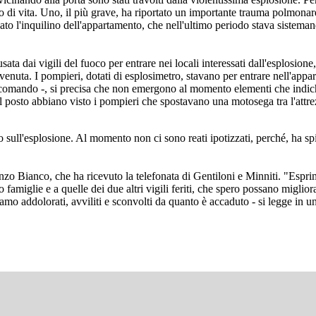
o di vita. Uno, il più grave, ha riportato un importante trauma polmonar
zato l'inquilino dell'appartamento, che nell'ultimo periodo stava sistemando
ta dai vigili del fuoco per entrare nei locali interessati dall'esplosione
ervenuta. I pompieri, dotati di esplosimetro, stavano per entrare nell'app
l comando -, si precisa che non emergono al momento elementi che indich
ul posto abbiano visto i pompieri che spostavano una motosega tra l'attr
o sull'esplosione. Al momento non ci sono reati ipotizzati, perché, ha 
o Bianco, che ha ricevuto la telefonata di Gentiloni e Minniti. "Esprimo 
ro famiglie e a quelle dei due altri vigili feriti, che spero possano migli
amo addolorati, avviliti e sconvolti da quanto è accaduto - si legge in 