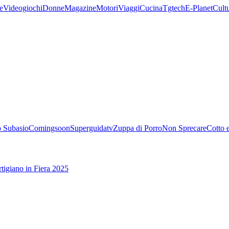
e
Videogiochi
Donne
Magazine
Motori
Viaggi
Cucina
Tgtech
E-Planet
Cult
 Subasio
Comingsoon
Superguidatv
Zuppa di Porro
Non Sprecare
Cotto 
tigiano in Fiera 2025