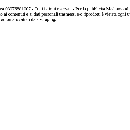
va 03976881007 - Tutti i diritti riservati - Per la pubblicità Mediamon
o ai contenuti e ai dati personali trasmessi e/o riprodotti è vietata ogni 
zi automatizzati di data scraping.