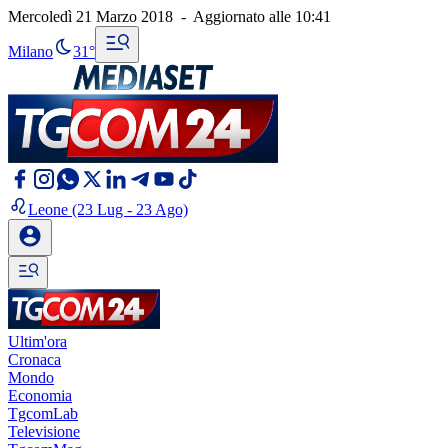
Mercoledì 21 Marzo 2018
-
Aggiornato alle
10:41
Milano
31°
Leone
(23 Lug - 23 Ago)
Ultim'ora
Cronaca
Mondo
Economia
TgcomLab
Televisione