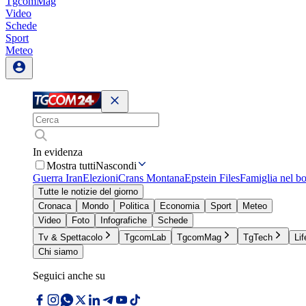
TgcomMag
Video
Schede
Sport
Meteo
In evidenza
Mostra tutti
Nascondi
Guerra Iran
Elezioni
Crans Montana
Epstein Files
Famiglia nel b
Tutte le notizie del giorno
Cronaca
Mondo
Politica
Economia
Sport
Meteo
Video
Foto
Infografiche
Schede
Tv & Spettacolo
TgcomLab
TgcomMag
TgTech
Lif
Chi siamo
Seguici anche su