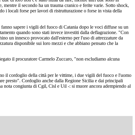
e, mentre il secondo ha un trauma cranico e ferite varie. Sotto shock,
 i locali forse per lavori di ristrutturazione o forse in vista della
, fanno sapere i vigili del fuoco di Catania dopo le voci diffuse su un
artamento quando sono stati invece investiti dalla deflagrazione. "Con
ino un innesco provocato dall'esterno per l'uso di attrezzature da
ezzatura disponibile sui loro mezzi e che abbiano pensato che la
spiegato il procuratore Carmelo Zuccaro, "non escludiamo alcuna
il cordoglio della città per le vittime, i due vigili del fuoco e l'uomo
orare presto". Cordoglio anche dalla Regione Sicilia e dai principali
una nota congiunta di Cgil, Cisl e Uil -: si muore ancora adempiendo al