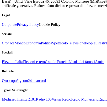
Bassi) - Uffici Viale Europa 46, 20093 Cologno Monzese (MI)
Rispett
artificiale generativa. È altresì fatto divieto espresso di utilizzare mez
Legal
Corporate
Privacy Policy
Cookie Policy
Sezioni
Cronaca
Mondo
Economia
Politica
Spettacolo
Televisione
People
Lifestyl
Speciali
Elezioni Italia
Elezioni estero
Grande Fratello
L'isola dei famosi
Amici
Rubriche
Oroscopo
#tgcom24amarcord
Tgcom24 Consiglia
Mediaset Infinity
R101
Radio 105
Virgin Radio
Radio Montecarlo
Radio