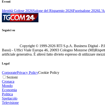
Eventi
Identità Golose 2026
Salone del Risparmio 2026
Fuorisalone 2026
L'Ar
Seguici su
Copyright © 1999-
2026
RTI S.p.A. Business Digital - P.I
Bassi) - Uffici Viale Europa 46, 20093 Cologno Monzese (MI)
Rispett
artificiale generativa. È altresì fatto divieto espresso di utilizzare mez
Legal
Corporate
Privacy Policy
Cookie Policy
Sezioni
Cronaca
Mondo
Economia
Politica
Spettacolo
Televisione