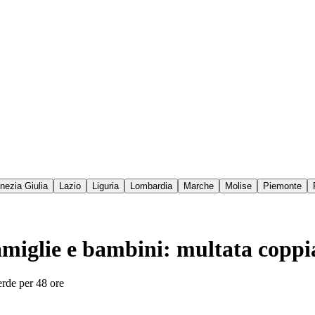
enezia Giulia
Lazio
Liguria
Lombardia
Marche
Molise
Piemonte
famiglie e bambini: multata coppi
erde per 48 ore