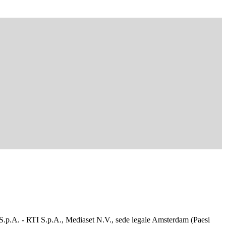
d S.p.A. - RTI S.p.A., Mediaset N.V., sede legale Amsterdam (Paesi