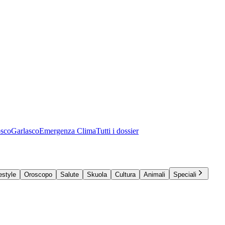
osco
Garlasco
Emergenza Clima
Tutti i dossier
estyle
Oroscopo
Salute
Skuola
Cultura
Animali
Speciali