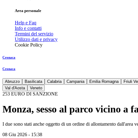
Area personale
Help e Faq
Info e contatti
Termini del servizio
Utilizzo dati e privacy
Cookie Policy
Cronaca
Cronaca
Abruzzo
Basilicata
Calabria
Campania
Emilia Romagna
Friuli V
Val d'Aosta
Veneto
253 EURO DI SANZIONE
Monza, sesso al parco vicino a 
I due sono stati anche oggetto di un ordine di allontamento dall'area v
08 Giu 2026 - 15:38