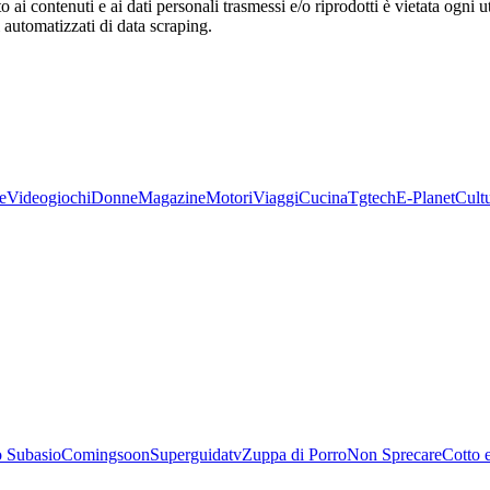
o ai contenuti e ai dati personali trasmessi e/o riprodotti è vietata ogni 
zi automatizzati di data scraping.
e
Videogiochi
Donne
Magazine
Motori
Viaggi
Cucina
Tgtech
E-Planet
Cult
 Subasio
Comingsoon
Superguidatv
Zuppa di Porro
Non Sprecare
Cotto 