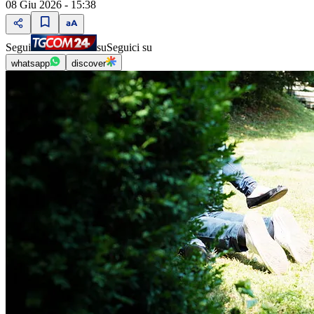
08 Giu 2026 - 15:38
Segui
su
Seguici su
whatsapp
discover