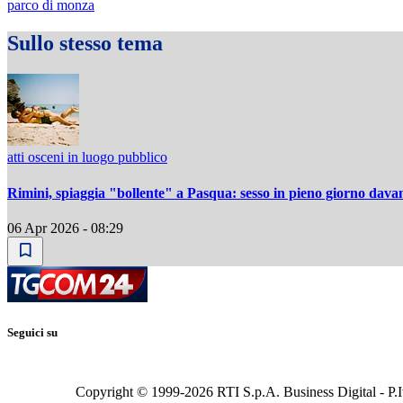
parco di monza
Sullo stesso tema
atti osceni in luogo pubblico
Rimini, spiaggia "bollente" a Pasqua: sesso in pieno giorno davant
06 Apr 2026 - 08:29
Seguici su
Copyright © 1999-
2026
RTI S.p.A. Business Digital - P.I