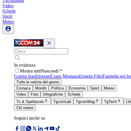
TgcomMag
Video
Schede
Sport
Meteo
In evidenza
Mostra tutti
Nascondi
Guerra Iran
Elezioni
Crans Montana
Epstein Files
Famiglia nel b
Tutte le notizie del giorno
Cronaca
Mondo
Politica
Economia
Sport
Meteo
Video
Foto
Infografiche
Schede
Tv & Spettacolo
TgcomLab
TgcomMag
TgTech
Lif
Chi siamo
Seguici anche su