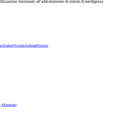
utilizzazione funzionale all’addestramento di sistemi di intelligenza
ura
Salute
Scuola
Animali
Spazio
e Mangiato