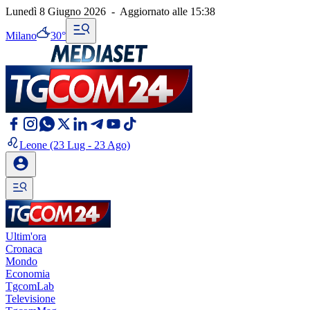
Lunedì 8 Giugno 2026
-
Aggiornato alle
15:38
Milano
30°
Leone
(23 Lug - 23 Ago)
Ultim'ora
Cronaca
Mondo
Economia
TgcomLab
Televisione