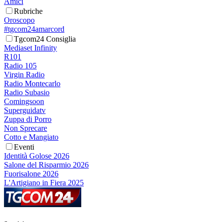
Amici
Rubriche
Oroscopo
#tgcom24amarcord
Tgcom24 Consiglia
Mediaset Infinity
R101
Radio 105
Virgin Radio
Radio Montecarlo
Radio Subasio
Comingsoon
Superguidatv
Zuppa di Porro
Non Sprecare
Cotto e Mangiato
Eventi
Identità Golose 2026
Salone del Risparmio 2026
Fuorisalone 2026
L'Artigiano in Fiera 2025