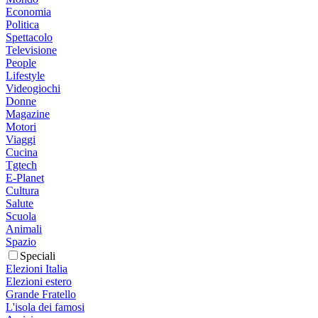
Economia
Politica
Spettacolo
Televisione
People
Lifestyle
Videogiochi
Donne
Magazine
Motori
Viaggi
Cucina
Tgtech
E-Planet
Cultura
Salute
Scuola
Animali
Spazio
Speciali
Elezioni Italia
Elezioni estero
Grande Fratello
L'isola dei famosi