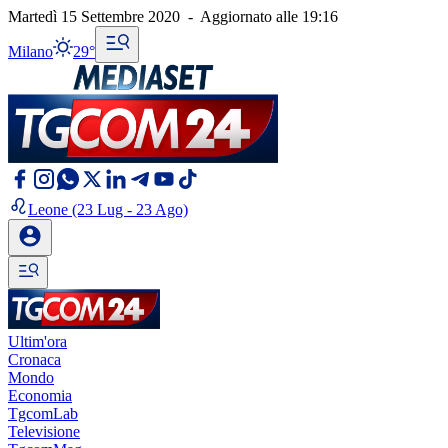
Martedì 15 Settembre 2020
-
Aggiornato alle
19:16
Milano
29°
Leone
(23 Lug - 23 Ago)
Ultim'ora
Cronaca
Mondo
Economia
TgcomLab
Televisione