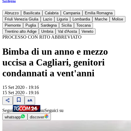
Sardegna
Abruzzo
Basilicata
Calabria
Campania
Emilia Romagna
Friuli Venezia Giulia
Lazio
Liguria
Lombardia
Marche
Molise
Piemonte
Puglia
Sardegna
Sicilia
Toscana
Trentino alto Adige
Umbria
Val d'Aosta
Veneto
PROCESSO CON RITO ABBREVIATO
Bimba di un anno e mezzo
uccisa a Cagliari, genitori
condannati a vent'anni
15 Set 2020 - 19:16
15 Set 2020 - 19:16
Segui
su
Seguici su
whatsapp
discover