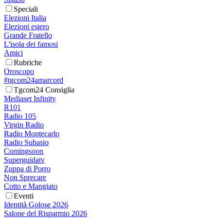
Speciali
Elezioni Italia
Elezioni estero
Grande Fratello
L'isola dei famosi
Amici
Rubriche
Oroscopo
#tgcom24amarcord
Tgcom24 Consiglia
Mediaset Infinity
R101
Radio 105
Virgin Radio
Radio Montecarlo
Radio Subasio
Comingsoon
Superguidatv
Zuppa di Porro
Non Sprecare
Cotto e Mangiato
Eventi
Identità Golose 2026
Salone del Risparmio 2026