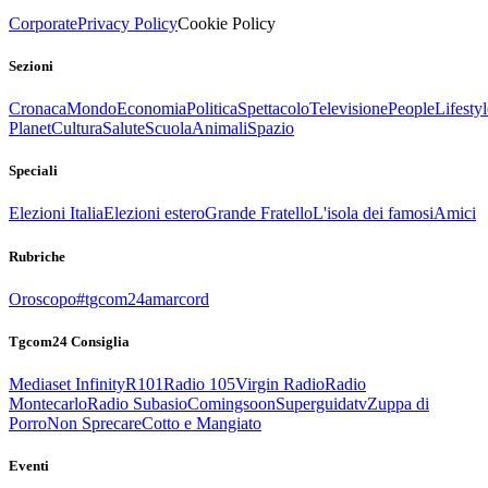
Corporate
Privacy Policy
Cookie Policy
Sezioni
Cronaca
Mondo
Economia
Politica
Spettacolo
Televisione
People
Lifestyl
Planet
Cultura
Salute
Scuola
Animali
Spazio
Speciali
Elezioni Italia
Elezioni estero
Grande Fratello
L'isola dei famosi
Amici
Rubriche
Oroscopo
#tgcom24amarcord
Tgcom24 Consiglia
Mediaset Infinity
R101
Radio 105
Virgin Radio
Radio
Montecarlo
Radio Subasio
Comingsoon
Superguidatv
Zuppa di
Porro
Non Sprecare
Cotto e Mangiato
Eventi