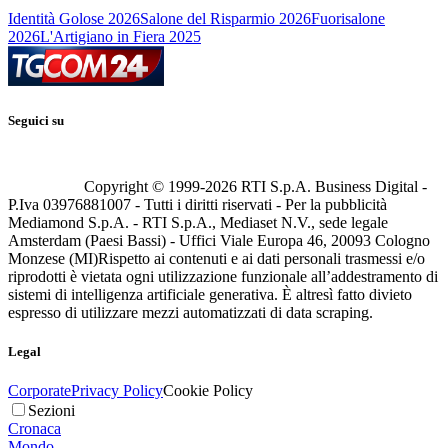
Identità Golose 2026
Salone del Risparmio 2026
Fuorisalone
2026
L'Artigiano in Fiera 2025
Seguici su
Copyright © 1999-
2026
RTI S.p.A. Business Digital -
P.Iva 03976881007 - Tutti i diritti riservati - Per la pubblicità
Mediamond S.p.A. - RTI S.p.A., Mediaset N.V., sede legale
Amsterdam (Paesi Bassi) - Uffici Viale Europa 46, 20093 Cologno
Monzese (MI)
Rispetto ai contenuti e ai dati personali trasmessi e/o
riprodotti è vietata ogni utilizzazione funzionale all’addestramento di
sistemi di intelligenza artificiale generativa. È altresì fatto divieto
espresso di utilizzare mezzi automatizzati di data scraping.
Legal
Corporate
Privacy Policy
Cookie Policy
Sezioni
Cronaca
Mondo