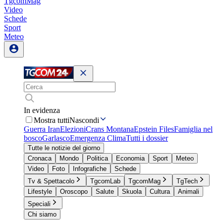
TgcomMag
Video
Schede
Sport
Meteo
In evidenza
Mostra tutti
Nascondi
Guerra Iran
Elezioni
Crans Montana
Epstein Files
Famiglia nel
bosco
Garlasco
Emergenza Clima
Tutti i dossier
Tutte le notizie del giorno
Cronaca
Mondo
Politica
Economia
Sport
Meteo
Video
Foto
Infografiche
Schede
Tv & Spettacolo
TgcomLab
TgcomMag
TgTech
Lifestyle
Oroscopo
Salute
Skuola
Cultura
Animali
Speciali
Chi siamo