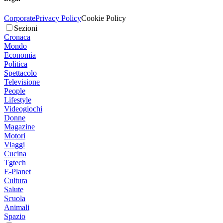
Corporate
Privacy Policy
Cookie Policy
Sezioni
Cronaca
Mondo
Economia
Politica
Spettacolo
Televisione
People
Lifestyle
Videogiochi
Donne
Magazine
Motori
Viaggi
Cucina
Tgtech
E-Planet
Cultura
Salute
Scuola
Animali
Spazio