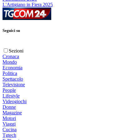
L'Artigiano in Fiera 2025
Seguici su
Sezioni
Cronaca
Mondo
Economia
Politica
Spettacolo
Televisione
People
Lifestyle
Videogiochi
Donne
Magazine
Motori
Viaggi
Cucina
Tgtech