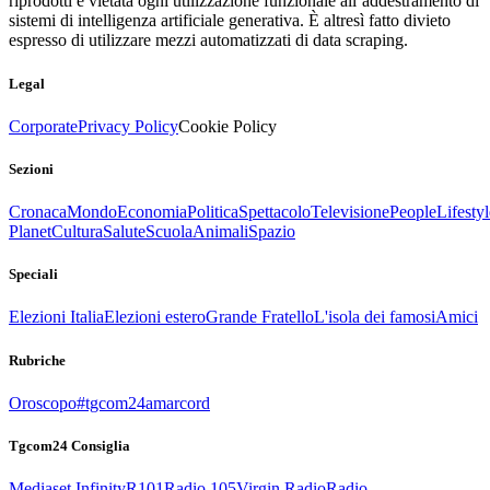
riprodotti è vietata ogni utilizzazione funzionale all’addestramento di
sistemi di intelligenza artificiale generativa. È altresì fatto divieto
espresso di utilizzare mezzi automatizzati di data scraping.
Legal
Corporate
Privacy Policy
Cookie Policy
Sezioni
Cronaca
Mondo
Economia
Politica
Spettacolo
Televisione
People
Lifestyl
Planet
Cultura
Salute
Scuola
Animali
Spazio
Speciali
Elezioni Italia
Elezioni estero
Grande Fratello
L'isola dei famosi
Amici
Rubriche
Oroscopo
#tgcom24amarcord
Tgcom24 Consiglia
Mediaset Infinity
R101
Radio 105
Virgin Radio
Radio