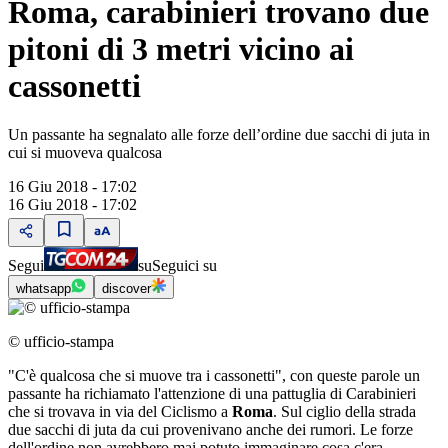
Roma, carabinieri trovano due
pitoni di 3 metri vicino ai
cassonetti
Un passante ha segnalato alle forze dell’ordine due sacchi di juta in
cui si muoveva qualcosa
16 Giu 2018 - 17:02
16 Giu 2018 - 17:02
Segui
su
Seguici su
whatsapp
discover
© ufficio-stampa
"C'è qualcosa che si muove tra i cassonetti", con queste parole un
passante ha richiamato l'attenzione di una pattuglia di Carabinieri
che si trovava in via del Ciclismo a
Roma
. Sul ciglio della strada
due sacchi di juta da cui provenivano anche dei rumori. Le forze
dell'ordine non avrebbero mai potuto immaginare cosa c'era