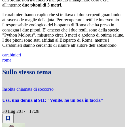
all'interno:
due pitoni di 3 metri
.
I carabinieri hanno capito che si trattava di due serpenti guardando
attraverso le maglie della juta. Per recuperare i rettili è intervenuto
il responsabile zoologico del bioparco di Roma che ha preso in
consegna i due pitoni. E' emerso che i due rettili sono della specie
”Python Molorus”, misurano circa 3 metri e godono di ottima salute.
I due pitoni sono stati affidati al Bioparco di Roma, mentre i
Carabinieri stanno cercando di risalire all’autore dell’abbandono.
carabinieri
roma
Sullo stesso tema
Insolita chiamata di soccorso
Usa, una donna al 911: "Venite, ho un boa in faccia"
30 Lug 2017 - 17:28