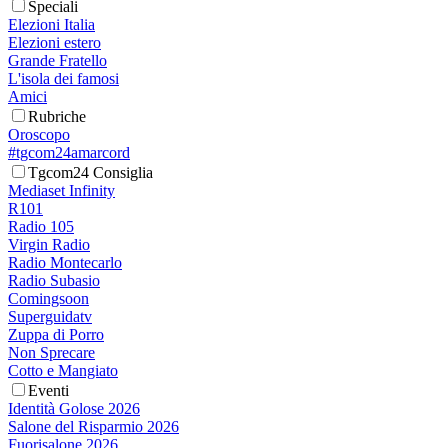
Speciali
Elezioni Italia
Elezioni estero
Grande Fratello
L'isola dei famosi
Amici
Rubriche
Oroscopo
#tgcom24amarcord
Tgcom24 Consiglia
Mediaset Infinity
R101
Radio 105
Virgin Radio
Radio Montecarlo
Radio Subasio
Comingsoon
Superguidatv
Zuppa di Porro
Non Sprecare
Cotto e Mangiato
Eventi
Identità Golose 2026
Salone del Risparmio 2026
Fuorisalone 2026