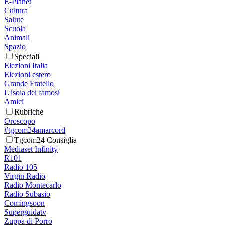
E-Planet
Cultura
Salute
Scuola
Animali
Spazio
Speciali
Elezioni Italia
Elezioni estero
Grande Fratello
L'isola dei famosi
Amici
Rubriche
Oroscopo
#tgcom24amarcord
Tgcom24 Consiglia
Mediaset Infinity
R101
Radio 105
Virgin Radio
Radio Montecarlo
Radio Subasio
Comingsoon
Superguidatv
Zuppa di Porro