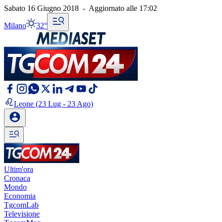
Sabato 16 Giugno 2018
-
Aggiornato alle
17:02
Milano
32°
Leone
(23 Lug - 23 Ago)
Ultim'ora
Cronaca
Mondo
Economia
TgcomLab
Televisione