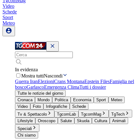
TgcomMag
Video
Schede
Sport
Meteo
In evidenza
Mostra tutti
Nascondi
Guerra Iran
Elezioni
Crans Montana
Epstein Files
Famiglia nel
bosco
Garlasco
Emergenza Clima
Tutti i dossier
Tutte le notizie del giorno
Cronaca
Mondo
Politica
Economia
Sport
Meteo
Video
Foto
Infografiche
Schede
Tv & Spettacolo
TgcomLab
TgcomMag
TgTech
Lifestyle
Oroscopo
Salute
Skuola
Cultura
Animali
Speciali
Chi siamo