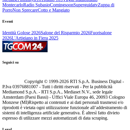
Montecarlo
Radio Subasio
Comingsoon
Superguidatv
Zuppa di
Porro
Non Sprecare
Cotto e Mangiato
Eventi
Identità Golose 2026
Salone del Risparmio 2026
Fuorisalone
2026
L'Artigiano in Fiera 2025
Seguici su
Copyright © 1999-
2026
RTI S.p.A. Business Digital -
P.Iva 03976881007 - Tutti i diritti riservati - Per la pubblicità
Mediamond S.p.A. - RTI S.p.A., Mediaset N.V., sede legale
Amsterdam (Paesi Bassi) - Uffici Viale Europa 46, 20093 Cologno
Monzese (MI)
Rispetto ai contenuti e ai dati personali trasmessi e/o
riprodotti è vietata ogni utilizzazione funzionale all’addestramento di
sistemi di intelligenza artificiale generativa. È altresì fatto divieto
espresso di utilizzare mezzi automatizzati di data scraping.
Legal