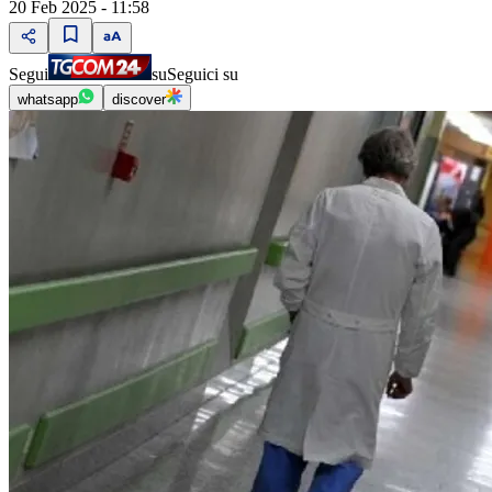
20 Feb 2025 - 11:58
Segui
su
Seguici su
whatsapp
discover