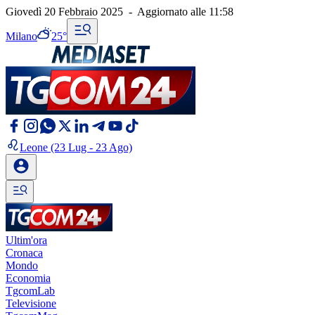
Giovedì 20 Febbraio 2025
-
Aggiornato alle
11:58
Milano
25°
Leone
(23 Lug - 23 Ago)
Ultim'ora
Cronaca
Mondo
Economia
TgcomLab
Televisione