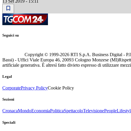
13 Set 2019 - 15:11
Seguici su
Copyright © 1999-
2026
RTI S.p.A. Business Digital - P.I
Bassi) - Uffici Viale Europa 46, 20093 Cologno Monzese (MI)
Rispett
artificiale generativa. È altresì fatto divieto espresso di utilizzare mez
Legal
Corporate
Privacy Policy
Cookie Policy
Sezioni
Cronaca
Mondo
Economia
Politica
Spettacolo
Televisione
People
Lifestyl
Speciali