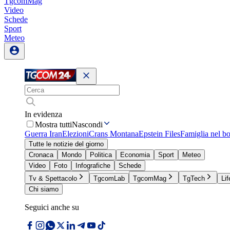
TgcomMag
Video
Schede
Sport
Meteo
In evidenza
Mostra tutti
Nascondi
Guerra Iran
Elezioni
Crans Montana
Epstein Files
Famiglia nel b
Tutte le notizie del giorno
Cronaca
Mondo
Politica
Economia
Sport
Meteo
Video
Foto
Infografiche
Schede
Tv & Spettacolo
TgcomLab
TgcomMag
TgTech
Lif
Chi siamo
Seguici anche su