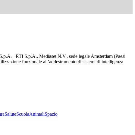
d S.p.A. - RTI S.p.A., Mediaset N.V., sede legale Amsterdam (Paesi
utilizzazione funzionale all’addestramento di sistemi di intelligenza
ura
Salute
Scuola
Animali
Spazio