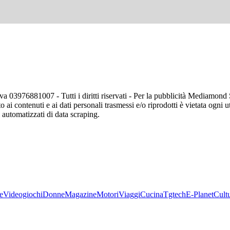
va 03976881007 - Tutti i diritti riservati - Per la pubblicità Mediamon
o ai contenuti e ai dati personali trasmessi e/o riprodotti è vietata ogni 
zi automatizzati di data scraping.
e
Videogiochi
Donne
Magazine
Motori
Viaggi
Cucina
Tgtech
E-Planet
Cult