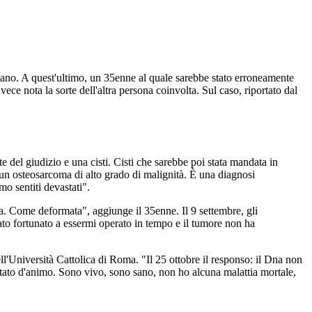
 sano. A quest'ultimo, un 35enne al quale sarebbe stato erroneamente
e nota la sorte dell'altra persona coinvolta. Sul caso, riportato dal
e del giudizio e una cisti. Cisti che sarebbe poi stata mandata in
 un osteosarcoma di alto grado di malignità. È una diagnosi
mo sentiti devastati".
ata. Come deformata", aggiunge il 35enne. Il 9 settembre, gli
to fortunato a essermi operato in tempo e il tumore non ha
ell'Università Cattolica di Roma. "Il 25 ottobre il responso: il Dna non
tato d'animo. Sono vivo, sono sano, non ho alcuna malattia mortale,