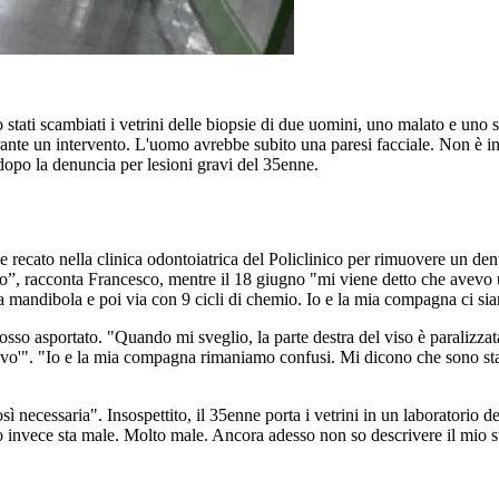
o stati scambiati i vetrini delle biopsie di due uomini, uno malato e uno
e un intervento. L'uomo avrebbe subito una paresi facciale. Non è invec
dopo la denuncia per lesioni gravi del 35enne.
 recato nella clinica odontoiatrica del Policlinico per rimuovere un dent
ivo”, racconta Francesco, mentre il 18 giugno "mi viene detto che avevo
 mandibola e poi via con 9 cicli di chemio. Io e la mia compagna ci sia
l'osso asportato. "Quando mi sveglio, la parte destra del viso è paralizz
ivo'". "Io e la mia compagna rimaniamo confusi. Mi dicono che sono sta
ì necessaria". Insospettito, il 35enne porta i vetrini in un laboratorio d
 invece sta male. Molto male. Ancora adesso non so descrivere il mio s