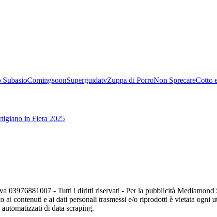
 Subasio
Comingsoon
Superguidatv
Zuppa di Porro
Non Sprecare
Cotto 
tigiano in Fiera 2025
va 03976881007 - Tutti i diritti riservati - Per la pubblicità Mediamon
o ai contenuti e ai dati personali trasmessi e/o riprodotti è vietata ogni 
zi automatizzati di data scraping.