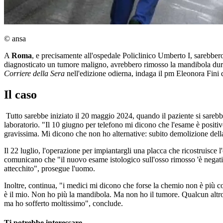
© ansa
A
Roma
, e precisamente all'ospedale Policlinico Umberto I, sarebber
diagnosticato un tumore maligno, avrebbero rimosso la mandibola durant
Corriere della Sera
nell'edizione odierna, indaga il pm Eleonora Fini 
Il caso
Tutto sarebbe iniziato il 20 maggio 2024, quando il paziente si sarebbe
laboratorio. "Il 10 giugno per telefono mi dicono che l'esame è posit
gravissima. Mi dicono che non ho alternative: subito demolizione della
Il 22 luglio, l'operazione per impiantargli una placca che ricostruisce 
comunicano che "il nuovo esame istologico sull'osso rimosso 'è negat
attecchito", prosegue l'uomo.
Inoltre, continua, "i medici mi dicono che forse la chemio non è più cos
è il mio. Non ho più la mandibola. Ma non ho il tumore. Qualcun altro
ma ho sofferto moltissimo", conclude.
Ti potrebbe interessare