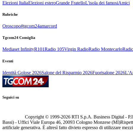
Elezioni Italia
Elezioni estero
Grande Fratello
L'isola dei famosi
Amici
Rubriche
Oroscopo
#tgcom24amarcord
Tgcom24 Consiglia
Mediaset Infinity
R101
Radio 105
Virgin Radio
Radio Montecarlo
Radio
Eventi
Identità Golose 2026
Salone del Risparmio 2026
Fuorisalone 2026
L'Ar
Seguici su
Copyright © 1999-
2026
RTI S.p.A. Business Digital - P.I
Bassi) - Uffici Viale Europa 46, 20093 Cologno Monzese (MI)
Rispett
artificiale generativa. È altresì fatto divieto espresso di utilizzare mez