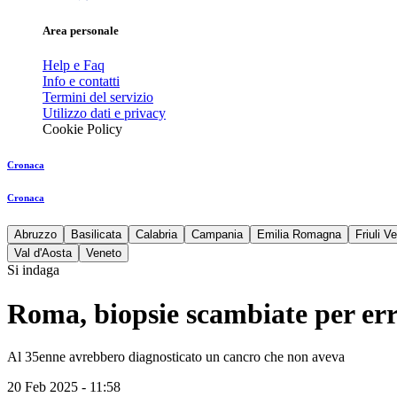
Area personale
Help e Faq
Info e contatti
Termini del servizio
Utilizzo dati e privacy
Cookie Policy
Cronaca
Cronaca
Abruzzo
Basilicata
Calabria
Campania
Emilia Romagna
Friuli V
Val d'Aosta
Veneto
Si indaga
Roma, biopsie scambiate per er
Al 35enne avrebbero diagnosticato un cancro che non aveva
20 Feb 2025 - 11:58