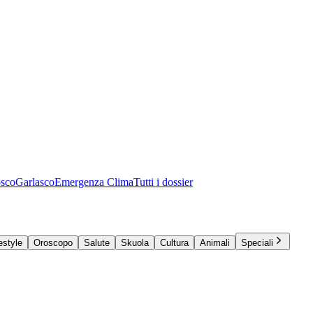
osco
Garlasco
Emergenza Clima
Tutti i dossier
estyle
Oroscopo
Salute
Skuola
Cultura
Animali
Speciali