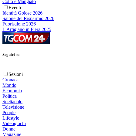
Cotto e Mangiato
Eventi
Identità Golose 2026
Salone del Risparmio 2026
Fuorisalone 2026
L'Artigiano in Fiera 2025
Seguici su
Sezioni
Cronaca
Mondo
Economia
Politica
Spettacolo
Televisione
People
Lifestyle
Videogiochi
Donne
Magazine