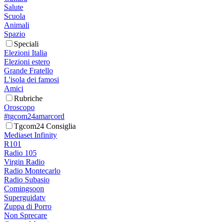
Salute
Scuola
Animali
Spazio
Speciali
Elezioni Italia
Elezioni estero
Grande Fratello
L'isola dei famosi
Amici
Rubriche
Oroscopo
#tgcom24amarcord
Tgcom24 Consiglia
Mediaset Infinity
R101
Radio 105
Virgin Radio
Radio Montecarlo
Radio Subasio
Comingsoon
Superguidatv
Zuppa di Porro
Non Sprecare