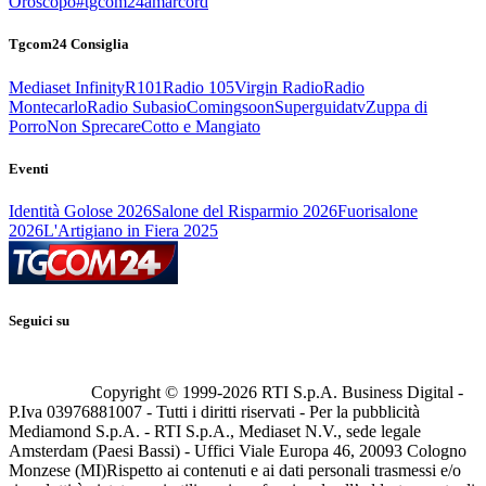
Oroscopo
#tgcom24amarcord
Tgcom24 Consiglia
Mediaset Infinity
R101
Radio 105
Virgin Radio
Radio
Montecarlo
Radio Subasio
Comingsoon
Superguidatv
Zuppa di
Porro
Non Sprecare
Cotto e Mangiato
Eventi
Identità Golose 2026
Salone del Risparmio 2026
Fuorisalone
2026
L'Artigiano in Fiera 2025
Seguici su
Copyright © 1999-
2026
RTI S.p.A. Business Digital -
P.Iva 03976881007 - Tutti i diritti riservati - Per la pubblicità
Mediamond S.p.A. - RTI S.p.A., Mediaset N.V., sede legale
Amsterdam (Paesi Bassi) - Uffici Viale Europa 46, 20093 Cologno
Monzese (MI)
Rispetto ai contenuti e ai dati personali trasmessi e/o