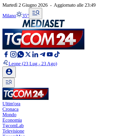
Martedì 2 Giugno 2026
-
Aggiornato alle
23:49
Milano
35°
Leone
(23 Lug - 23 Ago)
Ultim'ora
Cronaca
Mondo
Economia
TgcomLab
Televisione