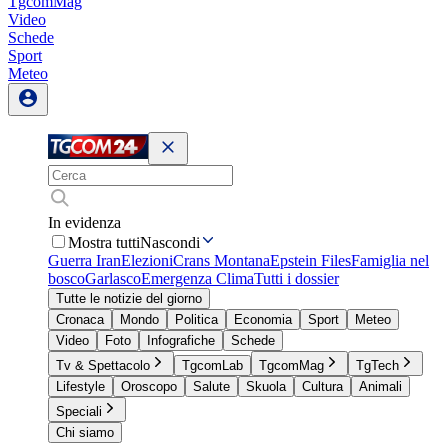
TgcomMag
Video
Schede
Sport
Meteo
In evidenza
Mostra tutti
Nascondi
Guerra Iran
Elezioni
Crans Montana
Epstein Files
Famiglia nel
bosco
Garlasco
Emergenza Clima
Tutti i dossier
Tutte le notizie del giorno
Cronaca
Mondo
Politica
Economia
Sport
Meteo
Video
Foto
Infografiche
Schede
Tv & Spettacolo
TgcomLab
TgcomMag
TgTech
Lifestyle
Oroscopo
Salute
Skuola
Cultura
Animali
Speciali
Chi siamo