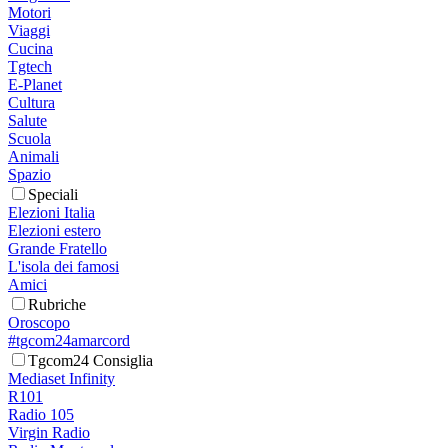
Motori
Viaggi
Cucina
Tgtech
E-Planet
Cultura
Salute
Scuola
Animali
Spazio
Speciali
Elezioni Italia
Elezioni estero
Grande Fratello
L'isola dei famosi
Amici
Rubriche
Oroscopo
#tgcom24amarcord
Tgcom24 Consiglia
Mediaset Infinity
R101
Radio 105
Virgin Radio