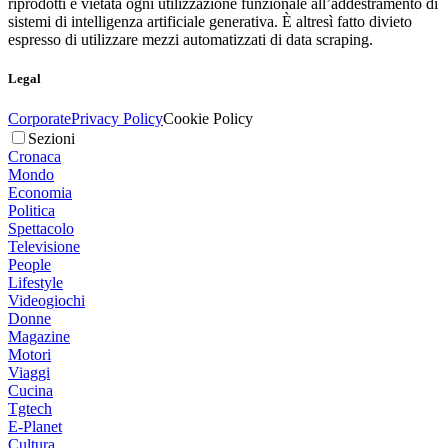
riprodotti è vietata ogni utilizzazione funzionale all’addestramento di
sistemi di intelligenza artificiale generativa. È altresì fatto divieto
espresso di utilizzare mezzi automatizzati di data scraping.
Legal
Corporate
Privacy Policy
Cookie Policy
Sezioni
Cronaca
Mondo
Economia
Politica
Spettacolo
Televisione
People
Lifestyle
Videogiochi
Donne
Magazine
Motori
Viaggi
Cucina
Tgtech
E-Planet
Cultura