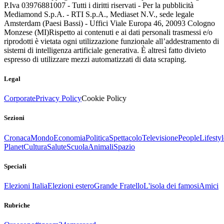
P.Iva 03976881007 - Tutti i diritti riservati - Per la pubblicità
Mediamond S.p.A. - RTI S.p.A., Mediaset N.V., sede legale
Amsterdam (Paesi Bassi) - Uffici Viale Europa 46, 20093 Cologno
Monzese (MI)
Rispetto ai contenuti e ai dati personali trasmessi e/o
riprodotti è vietata ogni utilizzazione funzionale all’addestramento di
sistemi di intelligenza artificiale generativa. È altresì fatto divieto
espresso di utilizzare mezzi automatizzati di data scraping.
Legal
Corporate
Privacy Policy
Cookie Policy
Sezioni
Cronaca
Mondo
Economia
Politica
Spettacolo
Televisione
People
Lifestyl
Planet
Cultura
Salute
Scuola
Animali
Spazio
Speciali
Elezioni Italia
Elezioni estero
Grande Fratello
L'isola dei famosi
Amici
Rubriche