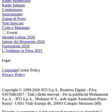
Radio Montecarlo
Radio Subasio
Comingsoon
Superguidatv
Zuppa di Porro
Non Sprecare
Cotto e Mangiato
Eventi
Identità Golose 2026
Salone del Risparmio 2026
Fuorisalone 2026
L'Artigiano in Fiera 2025
Legal
Corporate
Cookie Policy
Privacy Policy
Copyright © 1999-
2026
RTI S.p.A. Business Digital - P.Iva
03976881007 - Tutti i diritti riservati - Per la pubblicità Mediamond
S.p.A. - RTI S.p.A., Mediaset N.V., sede legale Amsterdam (Paesi
Bassi) - Uffici Viale Europa 46, 20093 Cologno Monzese (MI)
Rispetto ai contenuti e ai dati personali trasmessi e/o riprodotti è