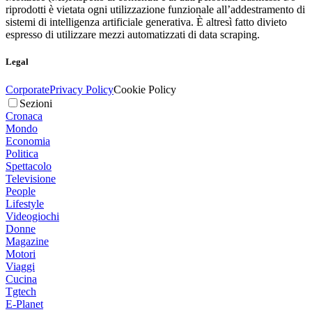
riprodotti è vietata ogni utilizzazione funzionale all’addestramento di
sistemi di intelligenza artificiale generativa. È altresì fatto divieto
espresso di utilizzare mezzi automatizzati di data scraping.
Legal
Corporate
Privacy Policy
Cookie Policy
Sezioni
Cronaca
Mondo
Economia
Politica
Spettacolo
Televisione
People
Lifestyle
Videogiochi
Donne
Magazine
Motori
Viaggi
Cucina
Tgtech
E-Planet