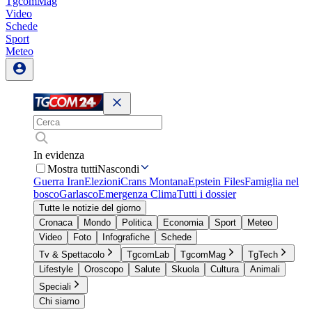
TgcomMag
Video
Schede
Sport
Meteo
In evidenza
Mostra tutti
Nascondi
Guerra Iran
Elezioni
Crans Montana
Epstein Files
Famiglia nel
bosco
Garlasco
Emergenza Clima
Tutti i dossier
Tutte le notizie del giorno
Cronaca
Mondo
Politica
Economia
Sport
Meteo
Video
Foto
Infografiche
Schede
Tv & Spettacolo
TgcomLab
TgcomMag
TgTech
Lifestyle
Oroscopo
Salute
Skuola
Cultura
Animali
Speciali
Chi siamo