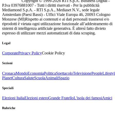
Copyright © 1999-
2026
RTI S.p.A. Business Digital -
P.Iva 03976881007 - Tutti i diritti riservati - Per la pubblicità
Mediamond S.p.A. - RTI S.p.A., Mediaset N.V., sede legale
Amsterdam (Paesi Bassi) - Uffici Viale Europa 46, 20093 Cologno
Monzese (MI)
Rispetto ai contenuti e ai dati personali trasmessi e/o
riprodotti è vietata ogni utilizzazione funzionale all’addestramento di
sistemi di intelligenza artificiale generativa. È altresì fatto divieto
espresso di utilizzare mezzi automatizzati di data scraping.
Legal
Corporate
Privacy Policy
Cookie Policy
Sezioni
Cronaca
Mondo
Economia
Politica
Spettacolo
Televisione
People
Lifestyl
Planet
Cultura
Salute
Scuola
Animali
Spazio
Speciali
Elezioni Italia
Elezioni estero
Grande Fratello
L'isola dei famosi
Amici
Rubriche