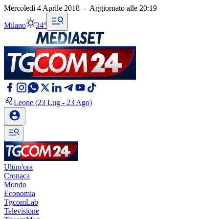
Mercoledì 4 Aprile 2018
-
Aggiornato alle
20:19
Milano
34°
Leone
(23 Lug - 23 Ago)
Ultim'ora
Cronaca
Mondo
Economia
TgcomLab
Televisione