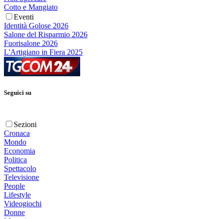
Cotto e Mangiato
Eventi
Identità Golose 2026
Salone del Risparmio 2026
Fuorisalone 2026
L'Artigiano in Fiera 2025
Seguici su
Sezioni
Cronaca
Mondo
Economia
Politica
Spettacolo
Televisione
People
Lifestyle
Videogiochi
Donne