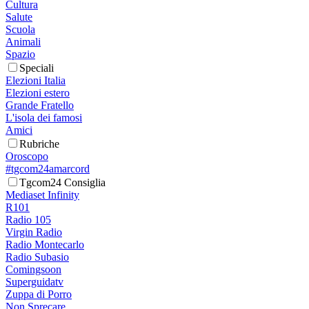
Cultura
Salute
Scuola
Animali
Spazio
Speciali
Elezioni Italia
Elezioni estero
Grande Fratello
L'isola dei famosi
Amici
Rubriche
Oroscopo
#tgcom24amarcord
Tgcom24 Consiglia
Mediaset Infinity
R101
Radio 105
Virgin Radio
Radio Montecarlo
Radio Subasio
Comingsoon
Superguidatv
Zuppa di Porro
Non Sprecare