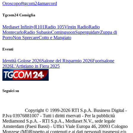
Oroscopo
#tgcom24amarcord
Tgcom24 Consiglia
Mediaset Infinity
R101
Radio 105
Virgin Radio
Radio
Montecarlo
Radio Subasio
Comingsoon
Superguidatv
Zuppa di
Porro
Non Sprecare
Cotto e Mangiato
Eventi
Identità Golose 2026
Salone del Risparmio 2026
Fuorisalone
2026
L'Artigiano in Fiera 2025
Seguici su
Copyright © 1999-
2026
RTI S.p.A. Business Digital -
P.Iva 03976881007 - Tutti i diritti riservati - Per la pubblicità
Mediamond S.p.A. - RTI S.p.A., Mediaset N.V., sede legale
Amsterdam (Paesi Bassi) - Uffici Viale Europa 46, 20093 Cologno
Monzese (MI)
Rispetto ai contenuti e ai dati personali trasmessi e/o