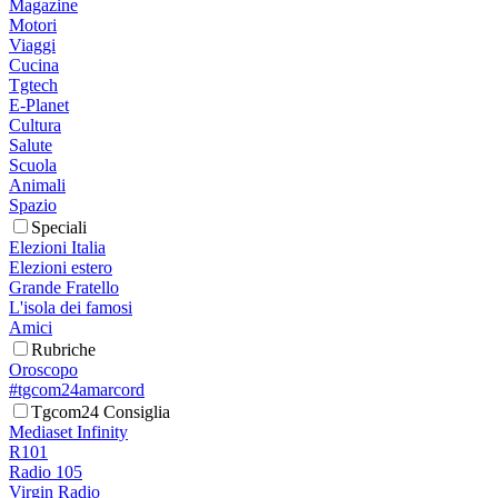
Magazine
Motori
Viaggi
Cucina
Tgtech
E-Planet
Cultura
Salute
Scuola
Animali
Spazio
Speciali
Elezioni Italia
Elezioni estero
Grande Fratello
L'isola dei famosi
Amici
Rubriche
Oroscopo
#tgcom24amarcord
Tgcom24 Consiglia
Mediaset Infinity
R101
Radio 105
Virgin Radio