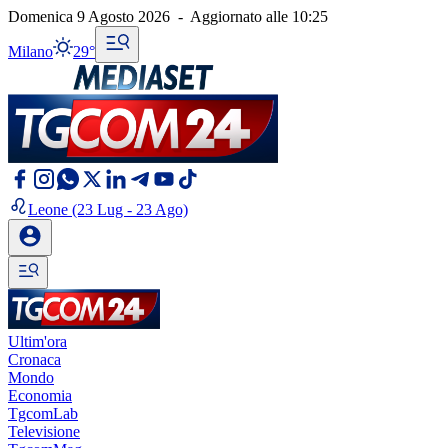
Domenica 9 Agosto 2026
-
Aggiornato alle
10:25
Milano
29°
Leone
(23 Lug - 23 Ago)
Ultim'ora
Cronaca
Mondo
Economia
TgcomLab
Televisione