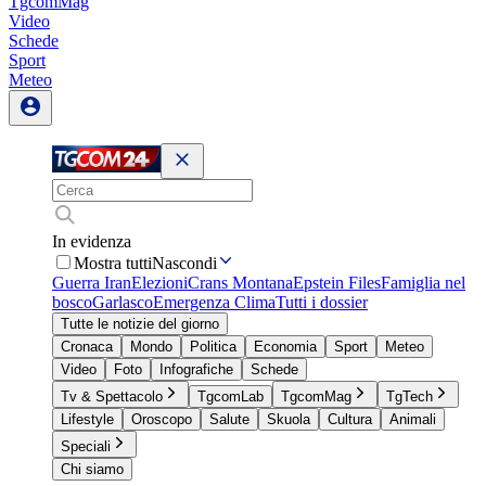
TgcomMag
Video
Schede
Sport
Meteo
In evidenza
Mostra tutti
Nascondi
Guerra Iran
Elezioni
Crans Montana
Epstein Files
Famiglia nel
bosco
Garlasco
Emergenza Clima
Tutti i dossier
Tutte le notizie del giorno
Cronaca
Mondo
Politica
Economia
Sport
Meteo
Video
Foto
Infografiche
Schede
Tv & Spettacolo
TgcomLab
TgcomMag
TgTech
Lifestyle
Oroscopo
Salute
Skuola
Cultura
Animali
Speciali
Chi siamo