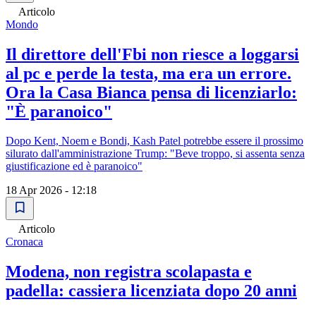
Articolo
Mondo
Il direttore dell'Fbi non riesce a loggarsi
al pc e perde la testa, ma era un errore.
Ora la Casa Bianca pensa di licenziarlo:
"È paranoico"
Dopo Kent, Noem e Bondi, Kash Patel potrebbe essere il prossimo
silurato dall'amministrazione Trump: "Beve troppo, si assenta senza
giustificazione ed è paranoico"
18 Apr 2026 - 12:18
Articolo
Cronaca
Modena, non registra scolapasta e
padella: cassiera licenziata dopo 20 anni