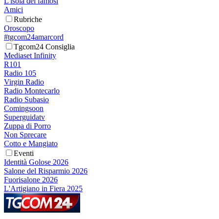
L'isola dei famosi
Amici
Rubriche
Oroscopo
#tgcom24amarcord
Tgcom24 Consiglia
Mediaset Infinity
R101
Radio 105
Virgin Radio
Radio Montecarlo
Radio Subasio
Comingsoon
Superguidatv
Zuppa di Porro
Non Sprecare
Cotto e Mangiato
Eventi
Identità Golose 2026
Salone del Risparmio 2026
Fuorisalone 2026
L'Artigiano in Fiera 2025