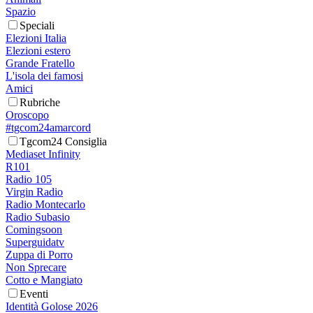
Spazio
Speciali
Elezioni Italia
Elezioni estero
Grande Fratello
L'isola dei famosi
Amici
Rubriche
Oroscopo
#tgcom24amarcord
Tgcom24 Consiglia
Mediaset Infinity
R101
Radio 105
Virgin Radio
Radio Montecarlo
Radio Subasio
Comingsoon
Superguidatv
Zuppa di Porro
Non Sprecare
Cotto e Mangiato
Eventi
Identità Golose 2026