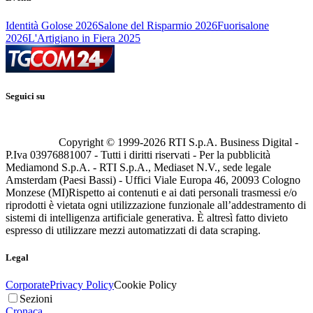
Identità Golose 2026
Salone del Risparmio 2026
Fuorisalone
2026
L'Artigiano in Fiera 2025
Seguici su
Copyright © 1999-
2026
RTI S.p.A. Business Digital -
P.Iva 03976881007 - Tutti i diritti riservati - Per la pubblicità
Mediamond S.p.A. - RTI S.p.A., Mediaset N.V., sede legale
Amsterdam (Paesi Bassi) - Uffici Viale Europa 46, 20093 Cologno
Monzese (MI)
Rispetto ai contenuti e ai dati personali trasmessi e/o
riprodotti è vietata ogni utilizzazione funzionale all’addestramento di
sistemi di intelligenza artificiale generativa. È altresì fatto divieto
espresso di utilizzare mezzi automatizzati di data scraping.
Legal
Corporate
Privacy Policy
Cookie Policy
Sezioni
Cronaca