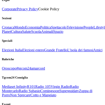
Corporate
Privacy Policy
Cookie Policy
Sezioni
Cronaca
Mondo
Economia
Politica
Spettacolo
Televisione
People
Lifestyl
Planet
Cultura
Salute
Scuola
Animali
Spazio
Speciali
Elezioni Italia
Elezioni estero
Grande Fratello
L'isola dei famosi
Amici
Rubriche
Oroscopo
#tgcom24amarcord
Tgcom24 Consiglia
Mediaset Infinity
R101
Radio 105
Virgin Radio
Radio
Montecarlo
Radio Subasio
Comingsoon
Superguidatv
Zuppa di
Porro
Non Sprecare
Cotto e Mangiato
Eventi