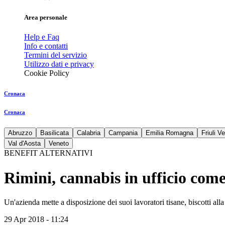
Area personale
Help e Faq
Info e contatti
Termini del servizio
Utilizzo dati e privacy
Cookie Policy
Cronaca
Cronaca
Abruzzo
Basilicata
Calabria
Campania
Emilia Romagna
Friuli V
Val d'Aosta
Veneto
BENEFIT ALTERNATIVI
Rimini, cannabis in ufficio come 
Un'azienda mette a disposizione dei suoi lavoratori tisane, biscotti al
29 Apr 2018 - 11:24