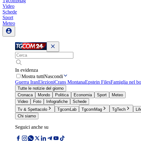
TgcomMag
Video
Schede
Sport
Meteo
In evidenza
Mostra tutti
Nascondi
Guerra Iran
Elezioni
Crans Montana
Epstein Files
Famiglia nel b
Tutte le notizie del giorno
Cronaca
Mondo
Politica
Economia
Sport
Meteo
Video
Foto
Infografiche
Schede
Tv & Spettacolo
TgcomLab
TgcomMag
TgTech
Lif
Chi siamo
Seguici anche su