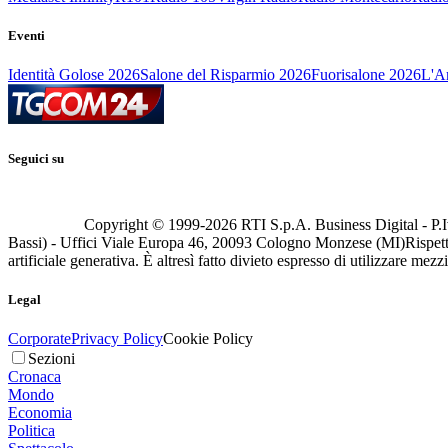
Eventi
Identità Golose 2026
Salone del Risparmio 2026
Fuorisalone 2026
L'Ar
Seguici su
Copyright © 1999-
2026
RTI S.p.A. Business Digital - P.I
Bassi) - Uffici Viale Europa 46, 20093 Cologno Monzese (MI)
Rispett
artificiale generativa. È altresì fatto divieto espresso di utilizzare mez
Legal
Corporate
Privacy Policy
Cookie Policy
Sezioni
Cronaca
Mondo
Economia
Politica