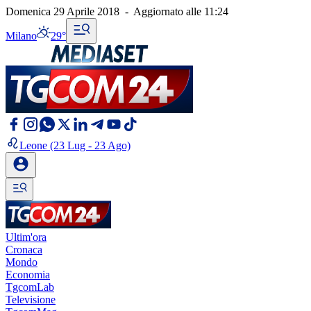
Domenica 29 Aprile 2018
-
Aggiornato alle
11:24
Milano
29°
Leone
(23 Lug - 23 Ago)
Ultim'ora
Cronaca
Mondo
Economia
TgcomLab
Televisione