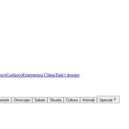
osco
Garlasco
Emergenza Clima
Tutti i dossier
estyle
Oroscopo
Salute
Skuola
Cultura
Animali
Speciali