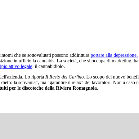
intomi che se sottovalutati possono addirittura
portare alla depressione.
zione in ufficio la cannabis. La società, che si occupa di marketing, ha
pio attivo legale
: il cannabidiolo.
dell'azienda. Lo riporta
Il Resto del Carlino
. Lo scopo del nuovo benefit 
si dietro la scrivania", ma "garantire il relax" dei lavoratori. Non a caso 
tuiti per le discoteche della Riviera Romagnola
.