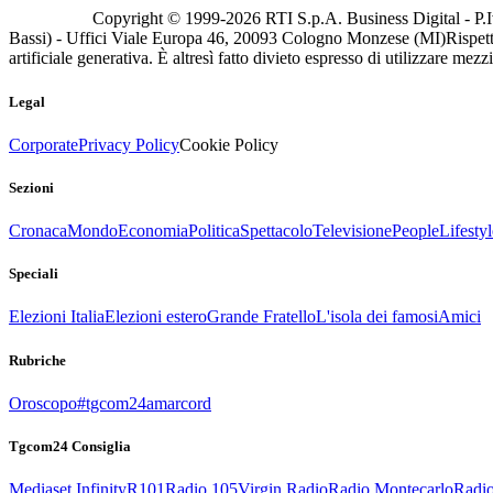
Copyright © 1999-
2026
RTI S.p.A. Business Digital - P.I
Bassi) - Uffici Viale Europa 46, 20093 Cologno Monzese (MI)
Rispett
artificiale generativa. È altresì fatto divieto espresso di utilizzare mez
Legal
Corporate
Privacy Policy
Cookie Policy
Sezioni
Cronaca
Mondo
Economia
Politica
Spettacolo
Televisione
People
Lifestyl
Speciali
Elezioni Italia
Elezioni estero
Grande Fratello
L'isola dei famosi
Amici
Rubriche
Oroscopo
#tgcom24amarcord
Tgcom24 Consiglia
Mediaset Infinity
R101
Radio 105
Virgin Radio
Radio Montecarlo
Radio