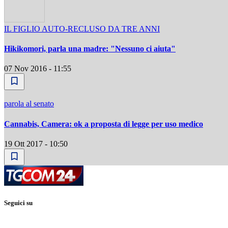
IL FIGLIO AUTO-RECLUSO DA TRE ANNI
Hikikomori, parla una madre: "Nessuno ci aiuta"
07 Nov 2016 - 11:55
parola al senato
Cannabis, Camera: ok a proposta di legge per uso medico
19 Ott 2017 - 10:50
Seguici su