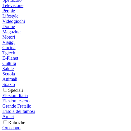
Spettacolo
Televisione
People
Lifestyle
Videogiochi
Donne
Magazine
Motori
Viaggi
Cucina
Tgtech
E-Planet
Cultura
Salute
Scuola
Animali
Spazio
Speciali
Elezioni Italia
Elezioni estero
Grande Fratello
L'isola dei famosi
Amici
Rubriche
Oroscopo