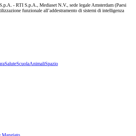
d S.p.A. - RTI S.p.A., Mediaset N.V., sede legale Amsterdam (Paesi
utilizzazione funzionale all’addestramento di sistemi di intelligenza
ura
Salute
Scuola
Animali
Spazio
e Mangiato