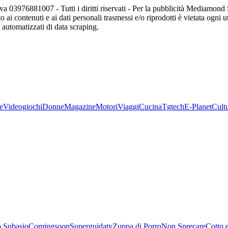
va 03976881007 - Tutti i diritti riservati - Per la pubblicità Mediamon
o ai contenuti e ai dati personali trasmessi e/o riprodotti è vietata ogni 
zi automatizzati di data scraping.
e
Videogiochi
Donne
Magazine
Motori
Viaggi
Cucina
Tgtech
E-Planet
Cult
 Subasio
Comingsoon
Superguidatv
Zuppa di Porro
Non Sprecare
Cotto 