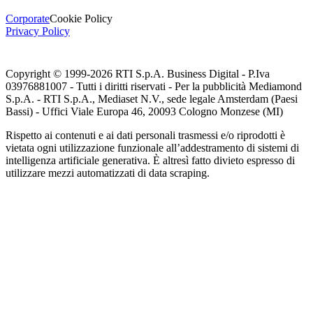
Corporate
Cookie Policy
Privacy Policy
Copyright © 1999-
2026
RTI S.p.A. Business Digital - P.Iva
03976881007 - Tutti i diritti riservati - Per la pubblicità Mediamond
S.p.A. - RTI S.p.A., Mediaset N.V., sede legale Amsterdam (Paesi
Bassi) - Uffici Viale Europa 46, 20093 Cologno Monzese (MI)
Rispetto ai contenuti e ai dati personali trasmessi e/o riprodotti è
vietata ogni utilizzazione funzionale all’addestramento di sistemi di
intelligenza artificiale generativa. È altresì fatto divieto espresso di
utilizzare mezzi automatizzati di data scraping.