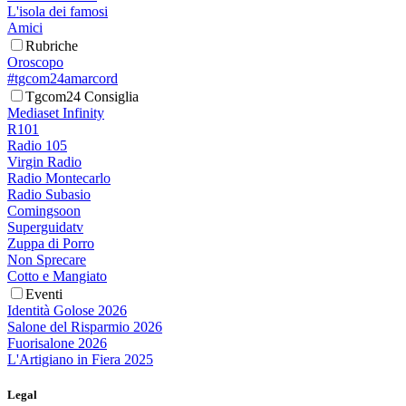
L'isola dei famosi
Amici
Rubriche
Oroscopo
#tgcom24amarcord
Tgcom24 Consiglia
Mediaset Infinity
R101
Radio 105
Virgin Radio
Radio Montecarlo
Radio Subasio
Comingsoon
Superguidatv
Zuppa di Porro
Non Sprecare
Cotto e Mangiato
Eventi
Identità Golose 2026
Salone del Risparmio 2026
Fuorisalone 2026
L'Artigiano in Fiera 2025
Legal