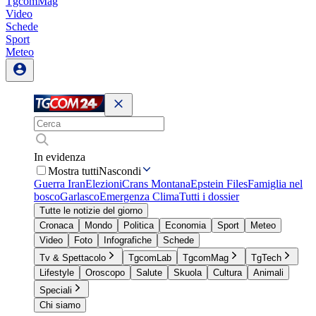
TgcomMag
Video
Schede
Sport
Meteo
In evidenza
Mostra tutti
Nascondi
Guerra Iran
Elezioni
Crans Montana
Epstein Files
Famiglia nel
bosco
Garlasco
Emergenza Clima
Tutti i dossier
Tutte le notizie del giorno
Cronaca
Mondo
Politica
Economia
Sport
Meteo
Video
Foto
Infografiche
Schede
Tv & Spettacolo
TgcomLab
TgcomMag
TgTech
Lifestyle
Oroscopo
Salute
Skuola
Cultura
Animali
Speciali
Chi siamo