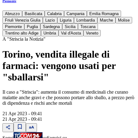
Piemonte
Abruzzo
Basilicata
Calabria
Campania
Emilia Romagna
Friuli Venezia Giulia
Lazio
Liguria
Lombardia
Marche
Molise
Piemonte
Puglia
Sardegna
Sicilia
Toscana
Trentino alto Adige
Umbria
Val d'Aosta
Veneto
A "Striscia la Notizia"
Torino, vendita illegale di
farmaci: vengono usati per
"sballarsi"
Il caso a "Striscia": aumenta il consumo di medicinali che curano
malattie anche gravi e che possono portare allo sballo, a prezzo però
di dipendenza e rischi anche mortali
21 Apr 2023 - 09:41
21 Apr 2023 - 09:41
Segui
su
Seguici su