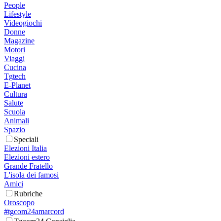
People
Lifestyle
Videogiochi
Donne
Magazine
Motori
Viaggi
Cucina
Tgtech
E-Planet
Cultura
Salute
Scuola
Animali
Spazio
Speciali
Elezioni Italia
Elezioni estero
Grande Fratello
L'isola dei famosi
Amici
Rubriche
Oroscopo
#tgcom24amarcord