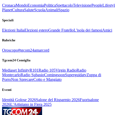
Cronaca
Mondo
Economia
Politica
Spettacolo
Televisione
People
Lifestyl
Planet
Cultura
Salute
Scuola
Animali
Spazio
Speciali
Elezioni Italia
Elezioni estero
Grande Fratello
L'isola dei famosi
Amici
Rubriche
Oroscopo
#tgcom24amarcord
Tgcom24 Consiglia
Mediaset Infinity
R101
Radio 105
Virgin Radio
Radio
Montecarlo
Radio Subasio
Comingsoon
Superguidatv
Zuppa di
Porro
Non Sprecare
Cotto e Mangiato
Eventi
Identità Golose 2026
Salone del Risparmio 2026
Fuorisalone
2026
L'Artigiano in Fiera 2025