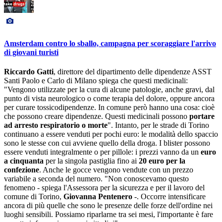
Amsterdam contro lo sballo, campagna per scoraggiare l'arrivo
di giovani turisti
Riccardo Gatti
, direttore del dipartimento delle dipendenze ASST
Santi Paolo e Carlo di Milano spiega che questi medicinali:
"Vengono utilizzate per la cura di alcune patologie, anche gravi, dal
punto di vista neurologico o come terapia del dolore, oppure ancora
per curare tossicodipendenze. In comune però hanno una cosa: cioè
che possono creare dipendenze. Questi medicinali possono
portare
ad arresto respiratorio o morte
". Intanto, per le strade di Torino
continuano a essere venduti per pochi euro: le modalità dello spaccio
sono le stesse con cui avviene quello della droga. I blister possono
essere venduti integralmente o per pillole: i prezzi vanno da un
euro
a cinquanta
per la singola pastiglia fino ai
20 euro per la
confezione
. Anche le gocce vengono vendute con un prezzo
variabile a seconda del numero. "Non conoscevamo questo
fenomeno - spiega l'Assessora per la sicurezza e per il lavoro del
comune di Torino,
Giovanna Pentenero
-. Occorre intensificare
ancora di più quelle che sono le presenze delle forze dell'ordine nei
luoghi sensibili. Possiamo riparlarne tra sei mesi, l'importante è fare