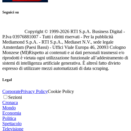
Seguici su
Copyright © 1999-
2026
RTI S.p.A. Business Digital -
P.Iva 03976881007 - Tutti i diritti riservati - Per la pubblicità
Mediamond S.p.A. - RTI S.p.A., Mediaset N.V., sede legale
Amsterdam (Paesi Bassi) - Uffici Viale Europa 46, 20093 Cologno
Monzese (MI)
Rispetto ai contenuti e ai dati personali trasmessi e/o
riprodotti è vietata ogni utilizzazione funzionale all’addestramento di
sistemi di intelligenza artificiale generativa. È altresì fatto divieto
espresso di utilizzare mezzi automatizzati di data scraping.
Legal
Corporate
Privacy Policy
Cookie Policy
Sezioni
Cronaca
Mondo
Economia
Politica
Spettacolo
Televisione