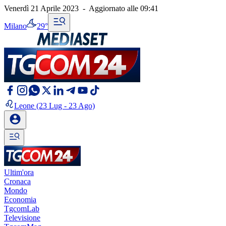
Venerdì 21 Aprile 2023
-
Aggiornato alle
09:41
Milano
29°
Leone
(23 Lug - 23 Ago)
Ultim'ora
Cronaca
Mondo
Economia
TgcomLab
Televisione