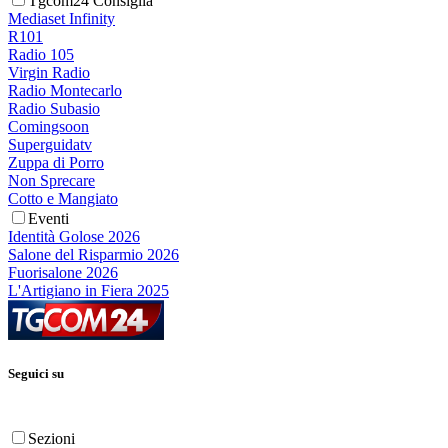
Tgcom24 Consiglia
Mediaset Infinity
R101
Radio 105
Virgin Radio
Radio Montecarlo
Radio Subasio
Comingsoon
Superguidatv
Zuppa di Porro
Non Sprecare
Cotto e Mangiato
Eventi
Identità Golose 2026
Salone del Risparmio 2026
Fuorisalone 2026
L'Artigiano in Fiera 2025
Seguici su
Sezioni