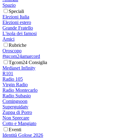
Spazio
Speciali
Elezioni Italia
Elezioni estero
Grande Fratello
L'isola dei famosi
Amici
Rubriche
Oroscopo
#tgcom24amarcord
Tgcom24 Consiglia
Mediaset Infinity
R101
Radio 105
Virgin Radio
Radio Montecarlo
Radio Subasio
Comingsoon
Superguidatv
Zuppa di Porro
Non Sprecare
Cotto e Mangiato
Eventi
Identità Golose 2026