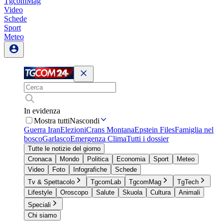
TgcomMag
Video
Schede
Sport
Meteo
In evidenza
Mostra tutti
Nascondi
Guerra Iran
Elezioni
Crans Montana
Epstein Files
Famiglia nel
bosco
Garlasco
Emergenza Clima
Tutti i dossier
Tutte le notizie del giorno
Cronaca
Mondo
Politica
Economia
Sport
Meteo
Video
Foto
Infografiche
Schede
Tv & Spettacolo
TgcomLab
TgcomMag
TgTech
Lifestyle
Oroscopo
Salute
Skuola
Cultura
Animali
Speciali
Chi siamo