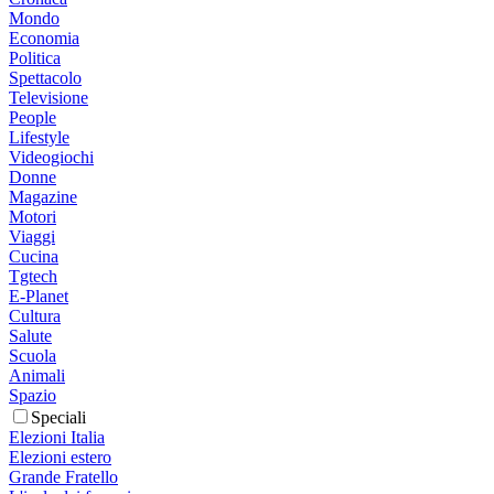
Mondo
Economia
Politica
Spettacolo
Televisione
People
Lifestyle
Videogiochi
Donne
Magazine
Motori
Viaggi
Cucina
Tgtech
E-Planet
Cultura
Salute
Scuola
Animali
Spazio
Speciali
Elezioni Italia
Elezioni estero
Grande Fratello