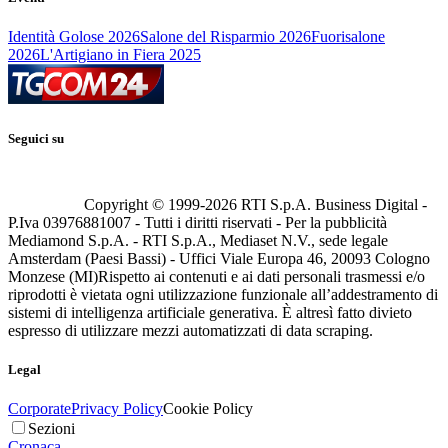
Identità Golose 2026
Salone del Risparmio 2026
Fuorisalone
2026
L'Artigiano in Fiera 2025
Seguici su
Copyright © 1999-
2026
RTI S.p.A. Business Digital -
P.Iva 03976881007 - Tutti i diritti riservati - Per la pubblicità
Mediamond S.p.A. - RTI S.p.A., Mediaset N.V., sede legale
Amsterdam (Paesi Bassi) - Uffici Viale Europa 46, 20093 Cologno
Monzese (MI)
Rispetto ai contenuti e ai dati personali trasmessi e/o
riprodotti è vietata ogni utilizzazione funzionale all’addestramento di
sistemi di intelligenza artificiale generativa. È altresì fatto divieto
espresso di utilizzare mezzi automatizzati di data scraping.
Legal
Corporate
Privacy Policy
Cookie Policy
Sezioni
Cronaca