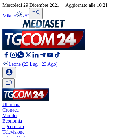
Mercoledì 29 Dicembre 2021
-
Aggiornato alle
10:21
Milano
25°
Leone
(23 Lug - 23 Ago)
Ultim'ora
Cronaca
Mondo
Economia
TgcomLab
Televisione