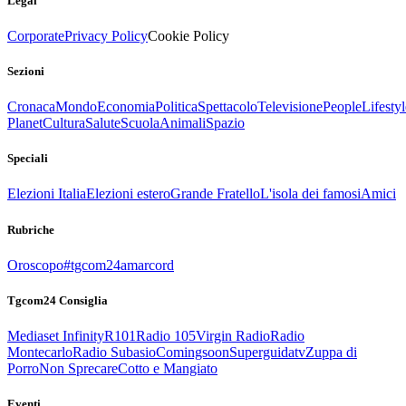
Legal
Corporate
Privacy Policy
Cookie Policy
Sezioni
Cronaca
Mondo
Economia
Politica
Spettacolo
Televisione
People
Lifestyl
Planet
Cultura
Salute
Scuola
Animali
Spazio
Speciali
Elezioni Italia
Elezioni estero
Grande Fratello
L'isola dei famosi
Amici
Rubriche
Oroscopo
#tgcom24amarcord
Tgcom24 Consiglia
Mediaset Infinity
R101
Radio 105
Virgin Radio
Radio
Montecarlo
Radio Subasio
Comingsoon
Superguidatv
Zuppa di
Porro
Non Sprecare
Cotto e Mangiato
Eventi