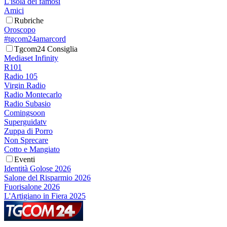
L'isola dei famosi
Amici
Rubriche
Oroscopo
#tgcom24amarcord
Tgcom24 Consiglia
Mediaset Infinity
R101
Radio 105
Virgin Radio
Radio Montecarlo
Radio Subasio
Comingsoon
Superguidatv
Zuppa di Porro
Non Sprecare
Cotto e Mangiato
Eventi
Identità Golose 2026
Salone del Risparmio 2026
Fuorisalone 2026
L'Artigiano in Fiera 2025