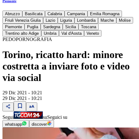
Piemonte
Abruzzo
Basilicata
Calabria
Campania
Emilia Romagna
Friuli Venezia Giulia
Lazio
Liguria
Lombardia
Marche
Molise
Piemonte
Puglia
Sardegna
Sicilia
Toscana
Trentino alto Adige
Umbria
Val d'Aosta
Veneto
PEDOPORNOGRAFIA
Torino, ricatto hard: minore
costretta a inviare foto e video
via social
29 Dic 2021 - 10:21
29 Dic 2021 - 10:21
Segui
su
Seguici su
whatsapp
discover