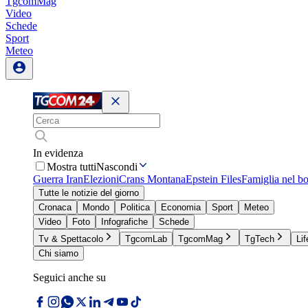
TgcomMag
Video
Schede
Sport
Meteo
In evidenza
Mostra tutti
Nascondi
Guerra Iran
Elezioni
Crans Montana
Epstein Files
Famiglia nel b
Tutte le notizie del giorno
Cronaca
Mondo
Politica
Economia
Sport
Meteo
Video
Foto
Infografiche
Schede
Tv & Spettacolo
TgcomLab
TgcomMag
TgTech
Lif
Chi siamo
Seguici anche su