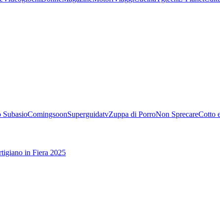
 Subasio
Comingsoon
Superguidatv
Zuppa di Porro
Non Sprecare
Cotto 
tigiano in Fiera 2025