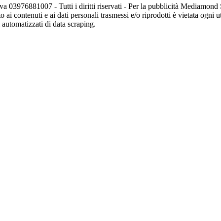
va 03976881007 - Tutti i diritti riservati - Per la pubblicità Mediamon
o ai contenuti e ai dati personali trasmessi e/o riprodotti è vietata ogni 
zi automatizzati di data scraping.