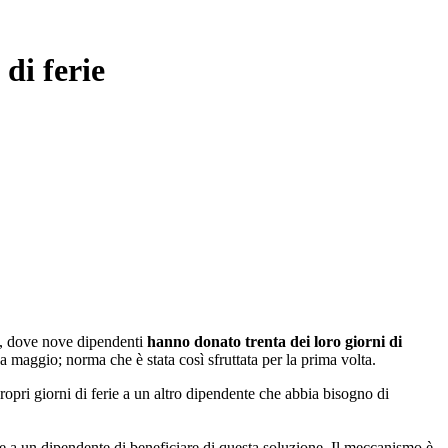
 di ferie
no, dove nove dipendenti
hanno donato trenta dei loro giorni di
 a maggio; norma che è stata così sfruttata per la prima volta.
propri giorni di ferie a un altro dipendente che abbia bisogno di
ere a un dipendente di beneficiare di questa soluzione. Il meccanismo è