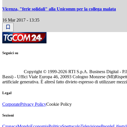
Vicenza, "ferie solidali" alla Unicomm per la collega malata
16 Mar 2017 - 13:35
Seguici su
Copyright © 1999-
2026
RTI S.p.A. Business Digital - P.I
Bassi) - Uffici Viale Europa 46, 20093 Cologno Monzese (MI)
Rispett
artificiale generativa. È altresì fatto divieto espresso di utilizzare mez
Legal
Corporate
Privacy Policy
Cookie Policy
Sezioni
Cronaca
Mondo
Economia
Politica
Spettacolo
Televisione
People
Lifestyl