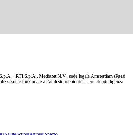
d S.p.A. - RTI S.p.A., Mediaset N.V., sede legale Amsterdam (Paesi
utilizzazione funzionale all’addestramento di sistemi di intelligenza
ura
Salute
Scuola
Animali
Spazio