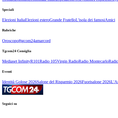
Speciali
Elezioni Italia
Elezioni estero
Grande Fratello
L'isola dei famosi
Amici
Rubriche
Oroscopo
#tgcom24amarcord
Tgcom24 Consiglia
Mediaset Infinity
R101
Radio 105
Virgin Radio
Radio Montecarlo
Radio
Eventi
Identità Golose 2026
Salone del Risparmio 2026
Fuorisalone 2026
L'Ar
Seguici su