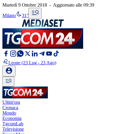
Martedì 9 Ottobre 2018
-
Aggiornato alle
09:39
Milano
31°
Leone
(23 Lug - 23 Ago)
Ultim'ora
Cronaca
Mondo
Economia
TgcomLab
Televisione