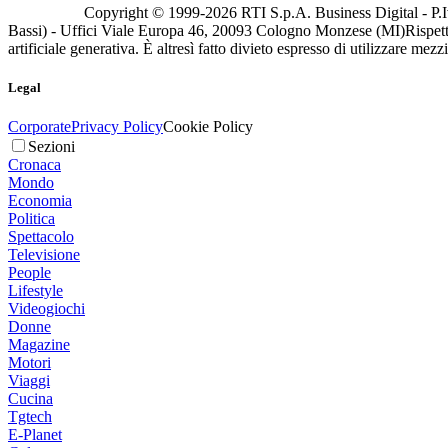
Copyright © 1999-
2026
RTI S.p.A. Business Digital - P.I
Bassi) - Uffici Viale Europa 46, 20093 Cologno Monzese (MI)
Rispett
artificiale generativa. È altresì fatto divieto espresso di utilizzare mez
Legal
Corporate
Privacy Policy
Cookie Policy
Sezioni
Cronaca
Mondo
Economia
Politica
Spettacolo
Televisione
People
Lifestyle
Videogiochi
Donne
Magazine
Motori
Viaggi
Cucina
Tgtech
E-Planet