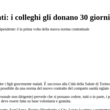
ti: i colleghi gli donano 30 giorni
 dipendente: è la prima volta della nuova norma contrattuale
ire i figli gravemente malati. È successo alla Città della Salute di Tori
eso possibile da una norma del nuovo contratto del comparto sanità siglato
rsonale non dirigente) prevede che si possano cedere, tutti o in parte, i 
 deve essere fatta su base volontaria e gratuita.
Molinette, Sant’Anna, Regina Margherita e Cto, è stata la prima a permett