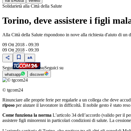
Val d'Aosta
Veneto
Solidarietà alla Città della Salute
Torino, deve assistere i figli mala
Alla Città della Salute rispondono in nove alla richiesta d'aiuto di un
09 Ott 2018 - 09:39
09 Ott 2018 - 09:39
Segui
su
Seguici su
whatsapp
discover
© tgcom24
Rinunciare alle proprie ferie per regalarle a un collega che deve accud
riposo
per aiutare il lavoratore in difficoltà. Il nobile gesto è stato r
Come funziona la norma
L’articolo 34 dell’accordo (valido per il pe
assistere figli minorenni in particolari condizioni di salute. La cessione
L’azienda sanitaria di Torino, che gestisce tra gli altri gli ospedali 