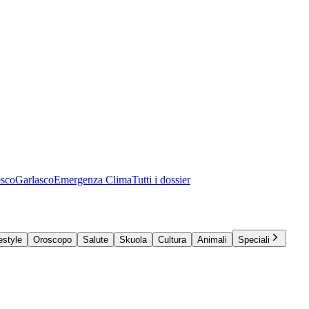
osco
Garlasco
Emergenza Clima
Tutti i dossier
estyle
Oroscopo
Salute
Skuola
Cultura
Animali
Speciali