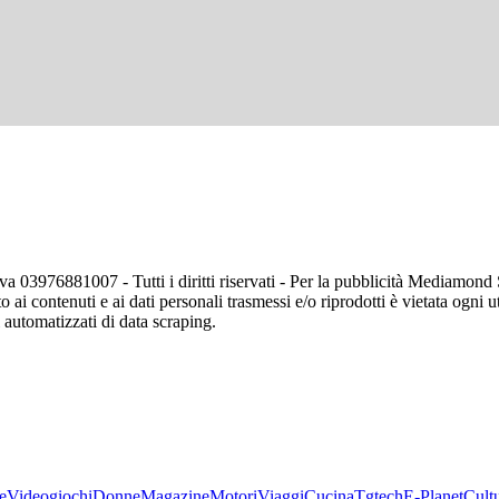
va 03976881007 - Tutti i diritti riservati - Per la pubblicità Mediamon
o ai contenuti e ai dati personali trasmessi e/o riprodotti è vietata ogni 
zi automatizzati di data scraping.
e
Videogiochi
Donne
Magazine
Motori
Viaggi
Cucina
Tgtech
E-Planet
Cult