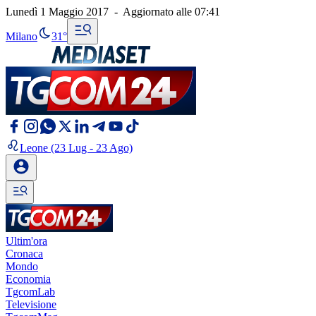
Lunedì 1 Maggio 2017
-
Aggiornato alle
07:41
Milano
31°
Leone
(23 Lug - 23 Ago)
Ultim'ora
Cronaca
Mondo
Economia
TgcomLab
Televisione