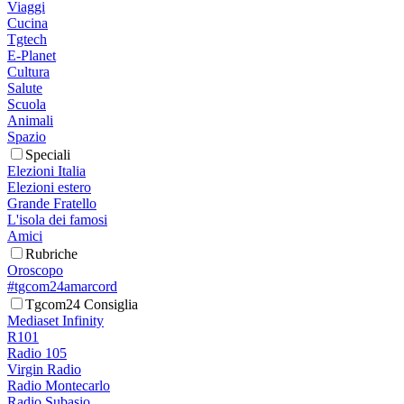
Viaggi
Cucina
Tgtech
E-Planet
Cultura
Salute
Scuola
Animali
Spazio
Speciali
Elezioni Italia
Elezioni estero
Grande Fratello
L'isola dei famosi
Amici
Rubriche
Oroscopo
#tgcom24amarcord
Tgcom24 Consiglia
Mediaset Infinity
R101
Radio 105
Virgin Radio
Radio Montecarlo
Radio Subasio