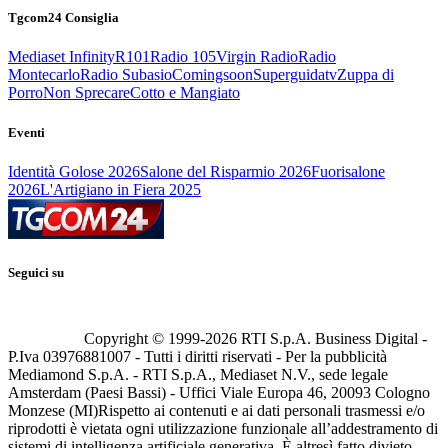
Tgcom24 Consiglia
Mediaset Infinity
R101
Radio 105
Virgin Radio
Radio
Montecarlo
Radio Subasio
Comingsoon
Superguidatv
Zuppa di
Porro
Non Sprecare
Cotto e Mangiato
Eventi
Identità Golose 2026
Salone del Risparmio 2026
Fuorisalone
2026
L'Artigiano in Fiera 2025
Seguici su
Copyright © 1999-
2026
RTI S.p.A. Business Digital -
P.Iva 03976881007 - Tutti i diritti riservati - Per la pubblicità
Mediamond S.p.A. - RTI S.p.A., Mediaset N.V., sede legale
Amsterdam (Paesi Bassi) - Uffici Viale Europa 46, 20093 Cologno
Monzese (MI)
Rispetto ai contenuti e ai dati personali trasmessi e/o
riprodotti è vietata ogni utilizzazione funzionale all’addestramento di
sistemi di intelligenza artificiale generativa. È altresì fatto divieto