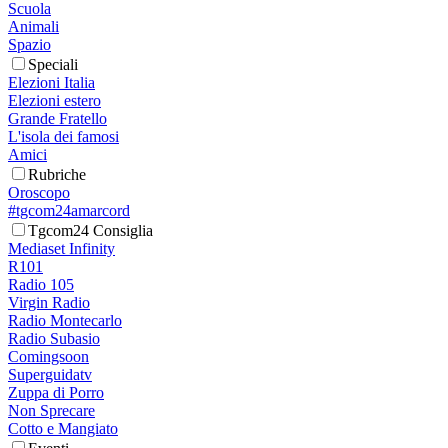
Scuola
Animali
Spazio
Speciali
Elezioni Italia
Elezioni estero
Grande Fratello
L'isola dei famosi
Amici
Rubriche
Oroscopo
#tgcom24amarcord
Tgcom24 Consiglia
Mediaset Infinity
R101
Radio 105
Virgin Radio
Radio Montecarlo
Radio Subasio
Comingsoon
Superguidatv
Zuppa di Porro
Non Sprecare
Cotto e Mangiato