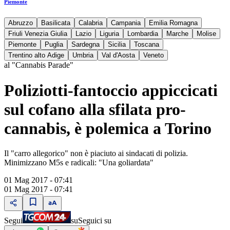
Piemonte
Abruzzo
Basilicata
Calabria
Campania
Emilia Romagna
Friuli Venezia Giulia
Lazio
Liguria
Lombardia
Marche
Molise
Piemonte
Puglia
Sardegna
Sicilia
Toscana
Trentino alto Adige
Umbria
Val d'Aosta
Veneto
al "Cannabis Parade"
Poliziotti-fantoccio appiccicati
sul cofano alla sfilata pro-
cannabis, è polemica a Torino
Il "carro allegorico" non è piaciuto ai sindacati di polizia.
Minimizzano M5s e radicali: "Una goliardata"
01 Mag 2017 - 07:41
01 Mag 2017 - 07:41
Segui
su
Seguici su