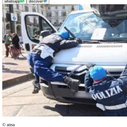
whatsapp
discover
© ansa