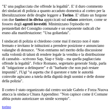
"E' una pagliacciata che offende la legalità". E' il duro commento
dei sindacati di polizia a quanto accaduto domenica al corteo per la
liberalizzazione delle droghe leggere a
Torino
. E' sfilato un furgone
con due
fantocci in divisa
appiccicati sul
cofano
anteriore, come se
fossero degli
agenti investiti
. Minimizzano l'episodio tre
pentastellati del Consiglio comunale e un esponente radicali che
erano alla manifestazione: "Una goliardata".
I sindacati di polizia si chiedono come mai il mezzo non è stato
fermato e invitano le istituzioni a prendere posizione e annunciano
valanghe di denunce. "Non entriamo nel merito della discussione
sulla volontà di taluni di rendere legale la vendita e la distribuzione
di cannabis - scrivono Sap, Siap e Siulp - ma quella pagliacciata
offende la legalità". Felice Romano, segretario generale Siulp, parla
di "istigazione a delinquere" e di "barbarie che non può restare
impunità", l'Ugl "si aspetta che il questore e tutte le autorità
coinvolte agiscano a tutela della dignità degli uomini e delle donne
della polizia".
Il corteo è stato organizzato dal centro sociale Gabrio e Forza Nuova
attacca la sindaca Chiara Appendino: "Non capisce come il Comune
abbia potuto autorizzare un simile scempio".
torino