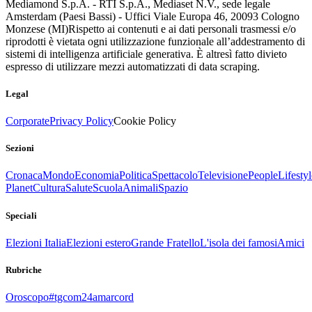
Mediamond S.p.A. - RTI S.p.A., Mediaset N.V., sede legale
Amsterdam (Paesi Bassi) - Uffici Viale Europa 46, 20093 Cologno
Monzese (MI)
Rispetto ai contenuti e ai dati personali trasmessi e/o
riprodotti è vietata ogni utilizzazione funzionale all’addestramento di
sistemi di intelligenza artificiale generativa. È altresì fatto divieto
espresso di utilizzare mezzi automatizzati di data scraping.
Legal
Corporate
Privacy Policy
Cookie Policy
Sezioni
Cronaca
Mondo
Economia
Politica
Spettacolo
Televisione
People
Lifestyl
Planet
Cultura
Salute
Scuola
Animali
Spazio
Speciali
Elezioni Italia
Elezioni estero
Grande Fratello
L'isola dei famosi
Amici
Rubriche
Oroscopo
#tgcom24amarcord