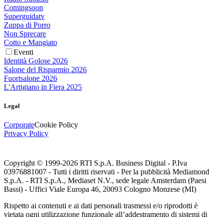
Comingsoon
Superguidatv
Zuppa di Porro
Non Sprecare
Cotto e Mangiato
Eventi
Identità Golose 2026
Salone del Risparmio 2026
Fuorisalone 2026
L'Artigiano in Fiera 2025
Legal
Corporate
Cookie Policy
Privacy Policy
Copyright © 1999-
2026
RTI S.p.A. Business Digital - P.Iva
03976881007 - Tutti i diritti riservati - Per la pubblicità Mediamond
S.p.A. - RTI S.p.A., Mediaset N.V., sede legale Amsterdam (Paesi
Bassi) - Uffici Viale Europa 46, 20093 Cologno Monzese (MI)
Rispetto ai contenuti e ai dati personali trasmessi e/o riprodotti è
vietata ogni utilizzazione funzionale all’addestramento di sistemi di