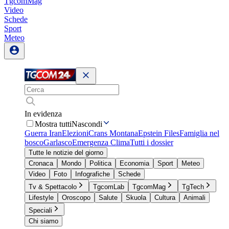
TgcomMag
Video
Schede
Sport
Meteo
In evidenza
Mostra tutti
Nascondi
Guerra Iran
Elezioni
Crans Montana
Epstein Files
Famiglia nel
bosco
Garlasco
Emergenza Clima
Tutti i dossier
Tutte le notizie del giorno
Cronaca
Mondo
Politica
Economia
Sport
Meteo
Video
Foto
Infografiche
Schede
Tv & Spettacolo
TgcomLab
TgcomMag
TgTech
Lifestyle
Oroscopo
Salute
Skuola
Cultura
Animali
Speciali
Chi siamo