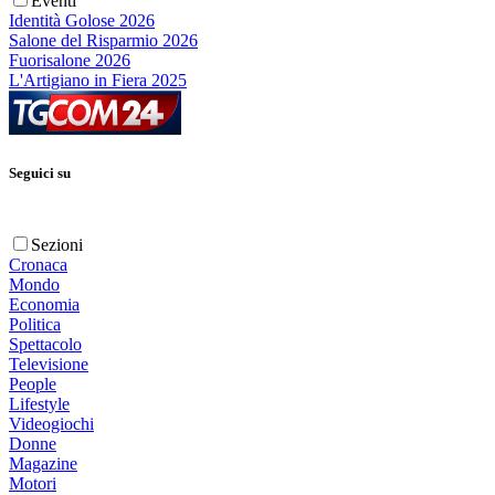
Eventi
Identità Golose 2026
Salone del Risparmio 2026
Fuorisalone 2026
L'Artigiano in Fiera 2025
Seguici su
Sezioni
Cronaca
Mondo
Economia
Politica
Spettacolo
Televisione
People
Lifestyle
Videogiochi
Donne
Magazine
Motori