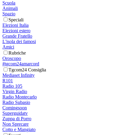
Scuola
Animali
Spazio
Speciali
Elezioni Italia
Elezioni estero
Grande Fratello
L'isola dei famosi
Amici
Rubriche
Oroscopo
#tgcom24amarcord
Tgcom24 Consiglia
Mediaset Infinity
R101
Radio 105
Virgin Radio
Radio Montecarlo
Radio Subasio
Comingsoon
Superguidatv
Zuppa di Porro
Non Sprecare
Cotto e Mangiato