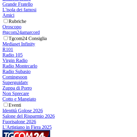
Grande Fratello
L'isola dei famosi
Amici
Rubriche
Oroscopo
#tgcom24amarcord
Tgcom24 Consiglia
Mediaset Infinity
R101
Radio 105
Virgin Radio
Radio Montecarlo
Radio Subasio
Comingsoon
Superguidatv
Zuppa di Porro
Non Sprecare
Cotto e Mangiato
Eventi
Identità Golose 2026
Salone del Risparmio 2026
Fuorisalone 2026
L'Artigiano in Fiera 2025