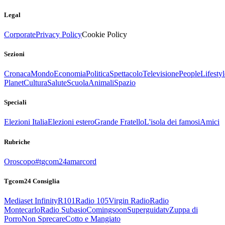
Legal
Corporate
Privacy Policy
Cookie Policy
Sezioni
Cronaca
Mondo
Economia
Politica
Spettacolo
Televisione
People
Lifestyl
Planet
Cultura
Salute
Scuola
Animali
Spazio
Speciali
Elezioni Italia
Elezioni estero
Grande Fratello
L'isola dei famosi
Amici
Rubriche
Oroscopo
#tgcom24amarcord
Tgcom24 Consiglia
Mediaset Infinity
R101
Radio 105
Virgin Radio
Radio
Montecarlo
Radio Subasio
Comingsoon
Superguidatv
Zuppa di
Porro
Non Sprecare
Cotto e Mangiato