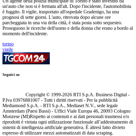
Un agente della polizia municipale di Torino è stato investito da
un'auto che non si è fermata all'alt. Dopo l'incidente, l'automobilista
è fuggito. Il vigile, trasportato all'ospedale Gradenigo, ha una
prognosi di sette giorni. L'auto, ritrovata dopo alcune ore
parcheggiata in una via della città, è stata posta sotto sequestro.
Proseguono le ricerche dell'uomo e della donna che erano a bordo al
momento dell'incidente.
torino
vigile
Seguici su
Copyright © 1999-
2026
RTI S.p.A. Business Digital -
P.Iva 03976881007 - Tutti i diritti riservati - Per la pubblicità
Mediamond S.p.A. - RTI S.p.A., Mediaset N.V., sede legale
Amsterdam (Paesi Bassi) - Uffici Viale Europa 46, 20093 Cologno
Monzese (MI)
Rispetto ai contenuti e ai dati personali trasmessi e/o
riprodotti è vietata ogni utilizzazione funzionale all’addestramento di
sistemi di intelligenza artificiale generativa. È altresì fatto divieto
espresso di utilizzare mezzi automatizzati di data scraping.