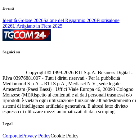
Eventi
Identità Golose 2026
Salone del Risparmio 2026
Fuorisalone
2026
L'Artigiano in Fiera 2025
Seguici su
Copyright © 1999-
2026
RTI S.p.A. Business Digital -
P.Iva 03976881007 - Tutti i diritti riservati - Per la pubblicità
Mediamond S.p.A. - RTI S.p.A., Mediaset N.V., sede legale
Amsterdam (Paesi Bassi) - Uffici Viale Europa 46, 20093 Cologno
Monzese (MI)
Rispetto ai contenuti e ai dati personali trasmessi e/o
riprodotti è vietata ogni utilizzazione funzionale all’addestramento di
sistemi di intelligenza artificiale generativa. È altresì fatto divieto
espresso di utilizzare mezzi automatizzati di data scraping.
Legal
Corporate
Privacy Policy
Cookie Policy