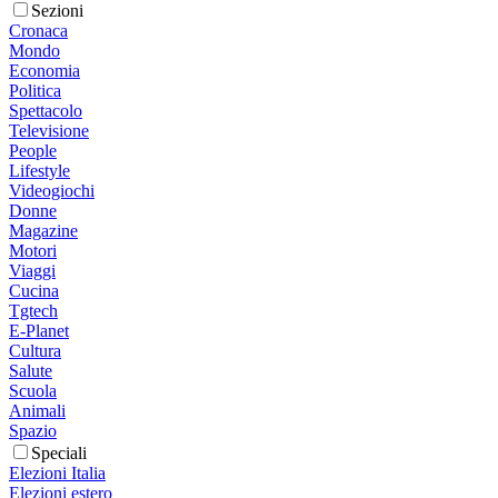
Sezioni
Cronaca
Mondo
Economia
Politica
Spettacolo
Televisione
People
Lifestyle
Videogiochi
Donne
Magazine
Motori
Viaggi
Cucina
Tgtech
E-Planet
Cultura
Salute
Scuola
Animali
Spazio
Speciali
Elezioni Italia
Elezioni estero