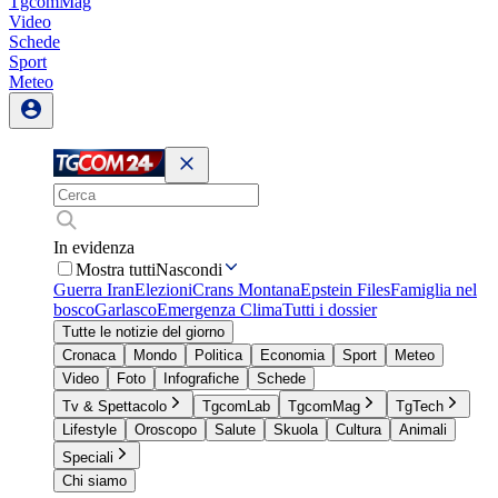
TgcomMag
Video
Schede
Sport
Meteo
In evidenza
Mostra tutti
Nascondi
Guerra Iran
Elezioni
Crans Montana
Epstein Files
Famiglia nel
bosco
Garlasco
Emergenza Clima
Tutti i dossier
Tutte le notizie del giorno
Cronaca
Mondo
Politica
Economia
Sport
Meteo
Video
Foto
Infografiche
Schede
Tv & Spettacolo
TgcomLab
TgcomMag
TgTech
Lifestyle
Oroscopo
Salute
Skuola
Cultura
Animali
Speciali
Chi siamo