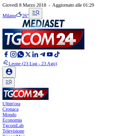
Giovedì 8 Marzo 2018
-
Aggiornato alle
01:29
Milano
26°
Leone
(23 Lug - 23 Ago)
Ultim'ora
Cronaca
Mondo
Economia
TgcomLab
Televisione