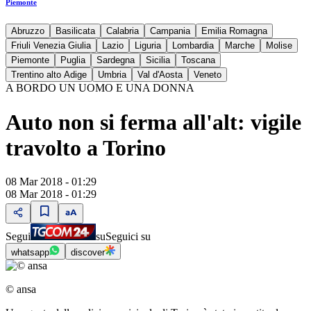
Piemonte
Abruzzo
Basilicata
Calabria
Campania
Emilia Romagna
Friuli Venezia Giulia
Lazio
Liguria
Lombardia
Marche
Molise
Piemonte
Puglia
Sardegna
Sicilia
Toscana
Trentino alto Adige
Umbria
Val d'Aosta
Veneto
A BORDO UN UOMO E UNA DONNA
Auto non si ferma all'alt: vigile
travolto a Torino
08 Mar 2018 - 01:29
08 Mar 2018 - 01:29
Segui
su
Seguici su
whatsapp
discover
© ansa