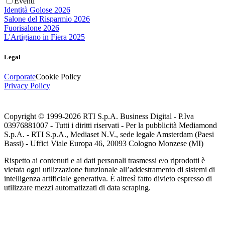
Eventi
Identità Golose 2026
Salone del Risparmio 2026
Fuorisalone 2026
L'Artigiano in Fiera 2025
Legal
Corporate
Cookie Policy
Privacy Policy
Copyright © 1999-
2026
RTI S.p.A. Business Digital - P.Iva
03976881007 - Tutti i diritti riservati - Per la pubblicità Mediamond
S.p.A. - RTI S.p.A., Mediaset N.V., sede legale Amsterdam (Paesi
Bassi) - Uffici Viale Europa 46, 20093 Cologno Monzese (MI)
Rispetto ai contenuti e ai dati personali trasmessi e/o riprodotti è
vietata ogni utilizzazione funzionale all’addestramento di sistemi di
intelligenza artificiale generativa. È altresì fatto divieto espresso di
utilizzare mezzi automatizzati di data scraping.