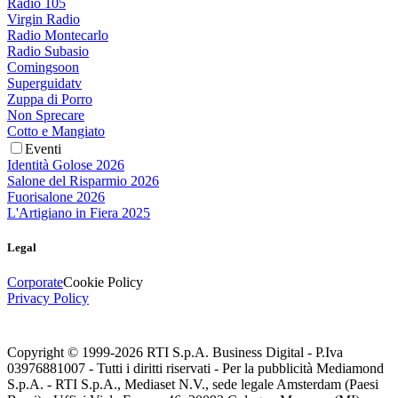
Radio 105
Virgin Radio
Radio Montecarlo
Radio Subasio
Comingsoon
Superguidatv
Zuppa di Porro
Non Sprecare
Cotto e Mangiato
Eventi
Identità Golose 2026
Salone del Risparmio 2026
Fuorisalone 2026
L'Artigiano in Fiera 2025
Legal
Corporate
Cookie Policy
Privacy Policy
Copyright © 1999-
2026
RTI S.p.A. Business Digital - P.Iva
03976881007 - Tutti i diritti riservati - Per la pubblicità Mediamond
S.p.A. - RTI S.p.A., Mediaset N.V., sede legale Amsterdam (Paesi