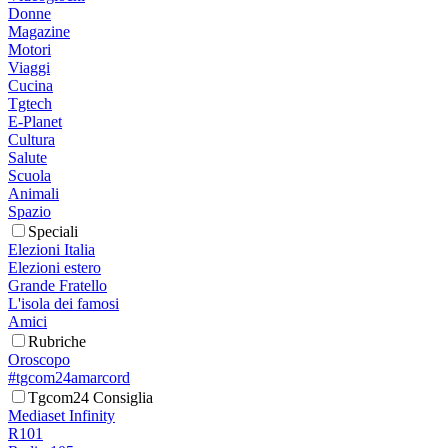
Donne
Magazine
Motori
Viaggi
Cucina
Tgtech
E-Planet
Cultura
Salute
Scuola
Animali
Spazio
Speciali
Elezioni Italia
Elezioni estero
Grande Fratello
L'isola dei famosi
Amici
Rubriche
Oroscopo
#tgcom24amarcord
Tgcom24 Consiglia
Mediaset Infinity
R101