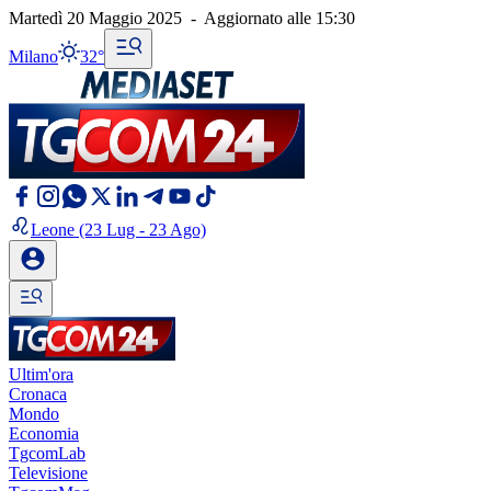
Martedì 20 Maggio 2025
-
Aggiornato alle
15:30
Milano
32°
Leone
(23 Lug - 23 Ago)
Ultim'ora
Cronaca
Mondo
Economia
TgcomLab
Televisione