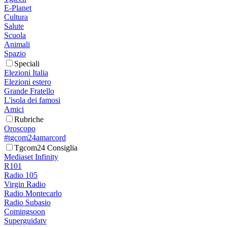
E-Planet
Cultura
Salute
Scuola
Animali
Spazio
Speciali
Elezioni Italia
Elezioni estero
Grande Fratello
L'isola dei famosi
Amici
Rubriche
Oroscopo
#tgcom24amarcord
Tgcom24 Consiglia
Mediaset Infinity
R101
Radio 105
Virgin Radio
Radio Montecarlo
Radio Subasio
Comingsoon
Superguidatv