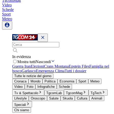
TgcomMag
Video
Schede
Sport
Meteo
In evidenza
Mostra tutti
Nascondi
Guerra Iran
Elezioni
Crans Montana
Epstein Files
Famiglia nel
bosco
Garlasco
Emergenza Clima
Tutti i dossier
Tutte le notizie del giorno
Cronaca
Mondo
Politica
Economia
Sport
Meteo
Video
Foto
Infografiche
Schede
Tv & Spettacolo
TgcomLab
TgcomMag
TgTech
Lifestyle
Oroscopo
Salute
Skuola
Cultura
Animali
Speciali
Chi siamo