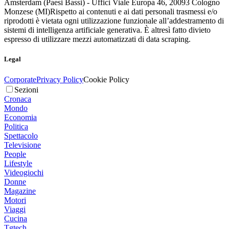
Amsterdam (Paesi Bassi) - Uffici Viale Europa 46, 20093 Cologno
Monzese (MI)
Rispetto ai contenuti e ai dati personali trasmessi e/o
riprodotti è vietata ogni utilizzazione funzionale all’addestramento di
sistemi di intelligenza artificiale generativa. È altresì fatto divieto
espresso di utilizzare mezzi automatizzati di data scraping.
Legal
Corporate
Privacy Policy
Cookie Policy
Sezioni
Cronaca
Mondo
Economia
Politica
Spettacolo
Televisione
People
Lifestyle
Videogiochi
Donne
Magazine
Motori
Viaggi
Cucina
Tgtech