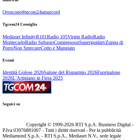
Oroscopo
#tgcom24amarcord
Tgcom24 Consiglia
Mediaset Infinity
R101
Radio 105
Virgin Radio
Radio
Montecarlo
Radio Subasio
Comingsoon
Superguidatv
Zuppa di
Porro
Non Sprecare
Cotto e Mangiato
Eventi
Identità Golose 2026
Salone del Risparmio 2026
Fuorisalone
2026
L'Artigiano in Fiera 2025
Seguici su
Copyright © 1999-
2026
RTI S.p.A. Business Digital -
P.Iva 03976881007 - Tutti i diritti riservati - Per la pubblicità
Mediamond S.p.A. - RTI S.p.A., Mediaset N.V., sede legale