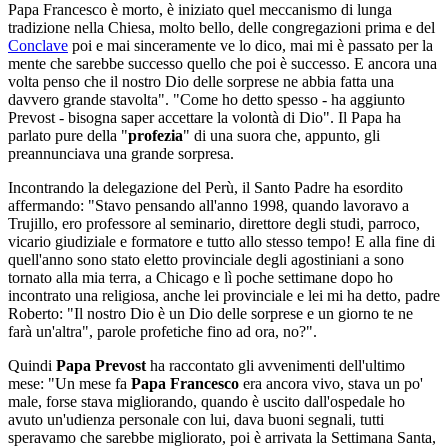
Papa Francesco è morto, è iniziato quel meccanismo di lunga
tradizione nella Chiesa, molto bello, delle congregazioni prima e del
Conclave
poi e mai sinceramente ve lo dico, mai mi è passato per la
mente che sarebbe successo quello che poi è successo. E ancora una
volta penso che il nostro Dio delle sorprese ne abbia fatta una
davvero grande stavolta". "Come ho detto spesso - ha aggiunto
Prevost - bisogna saper accettare la volontà di Dio". Il Papa ha
parlato pure della "
profezia
" di una suora che, appunto, gli
preannunciava una grande sorpresa.
Incontrando la delegazione del Perù, il Santo Padre ha esordito
affermando: "Stavo pensando all'anno 1998, quando lavoravo a
Trujillo, ero professore al seminario, direttore degli studi, parroco,
vicario giudiziale e formatore e tutto allo stesso tempo! E alla fine di
quell'anno sono stato eletto provinciale degli agostiniani a sono
tornato alla mia terra, a Chicago e lì poche settimane dopo ho
incontrato una religiosa, anche lei provinciale e lei mi ha detto, padre
Roberto: "Il nostro Dio è un Dio delle sorprese e un giorno te ne
farà un'altra", parole profetiche fino ad ora, no?".
Quindi
Papa Prevost
ha raccontato gli avvenimenti dell'ultimo
mese: "Un mese fa
Papa Francesco
era ancora vivo, stava un po'
male, forse stava migliorando, quando è uscito dall'ospedale ho
avuto un'udienza personale con lui, dava buoni segnali, tutti
speravamo che sarebbe migliorato, poi è arrivata la Settimana Santa,