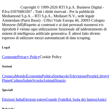
Copyright © 1999-
2026
RTI S.p.A. Business Digital -
P.Iva 03976881007 - Tutti i diritti riservati - Per la pubblicità
Mediamond S.p.A. - RTI S.p.A., Mediaset N.V., sede legale
Amsterdam (Paesi Bassi) - Uffici Viale Europa 46, 20093 Cologno
Monzese (MI)
Rispetto ai contenuti e ai dati personali trasmessi e/o
riprodotti è vietata ogni utilizzazione funzionale all’addestramento di
sistemi di intelligenza artificiale generativa. È altresì fatto divieto
espresso di utilizzare mezzi automatizzati di data scraping.
Legal
Corporate
Privacy Policy
Cookie Policy
Sezioni
Cronaca
Mondo
Economia
Politica
Spettacolo
Televisione
People
Lifestyl
Planet
Cultura
Salute
Scuola
Animali
Spazio
Speciali
Elezioni Italia
Elezioni estero
Grande Fratello
L'isola dei famosi
Amici
Rubriche