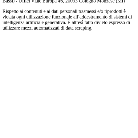
Bassi) - Uffici Viale Europa 46, 20093 Cologno Monzese (MI)
Rispetto ai contenuti e ai dati personali trasmessi e/o riprodotti è
vietata ogni utilizzazione funzionale all’addestramento di sistemi di
intelligenza artificiale generativa. È altresì fatto divieto espresso di
utilizzare mezzi automatizzati di data scraping.