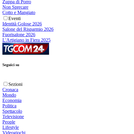
Zuppa di Porro
Non Sprecare
Cotto e Mangiato
Eventi
Identità Golose 2026
Salone del Risparmio 2026
Fuorisalone 2026
L'Artigiano in Fiera 2025
Seguici su
Sezioni
Cronaca
Mondo
Economia
Politica
Spettacolo
Televisione
People
Lifestyle
Videogiochi